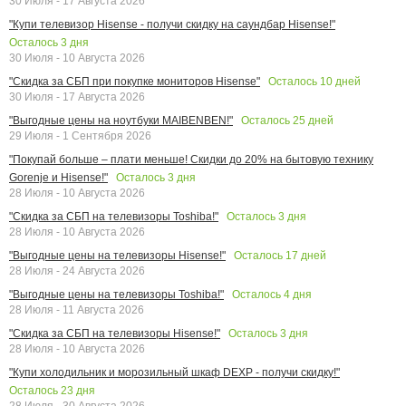
30 Июля - 17 Августа 2026
"Купи телевизор Hisense - получи скидку на саундбар Hisense!"
Осталось
3
дня
30 Июля - 10 Августа 2026
Осталось
10
дней
"Скидка за СБП при покупке мониторов Hisense"
30 Июля - 17 Августа 2026
Осталось
25
дней
"Выгодные цены на ноутбуки MAIBENBEN!"
29 Июля - 1 Сентября 2026
"Покупай больше – плати меньше! Скидки до 20% на бытовую технику
Осталось
3
дня
Gorenje и Hisense!"
28 Июля - 10 Августа 2026
Осталось
3
дня
"Скидка за СБП на телевизоры Toshiba!"
28 Июля - 10 Августа 2026
Осталось
17
дней
"Выгодные цены на телевизоры Hisense!"
28 Июля - 24 Августа 2026
Осталось
4
дня
"Выгодные цены на телевизоры Toshiba!"
28 Июля - 11 Августа 2026
Осталось
3
дня
"Скидка за СБП на телевизоры Hisense!"
28 Июля - 10 Августа 2026
"Купи холодильник и морозильный шкаф DEXP - получи скидку!"
Осталось
23
дня
28 Июля - 30 Августа 2026