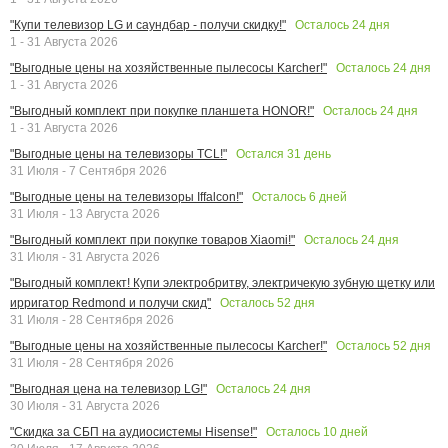
Осталось
24
дня
"Купи телевизор LG и саундбар - получи скидку!"
1 - 31 Августа 2026
Осталось
24
дня
"Выгодные цены на хозяйственные пылесосы Karcher!"
1 - 31 Августа 2026
Осталось
24
дня
"Выгодный комплект при покупке планшета HONOR!"
1 - 31 Августа 2026
Остался
31
день
"Выгодные цены на телевизоры TCL!"
31 Июля - 7 Сентября 2026
Осталось
6
дней
"Выгодные цены на телевизоры Iffalcon!"
31 Июля - 13 Августа 2026
Осталось
24
дня
"Выгодный комплект при покупке товаров Xiaomi!"
31 Июля - 31 Августа 2026
"Выгодный комплект! Купи электробритву, электричекую зубную щетку или
Осталось
52
дня
ирригатор Redmond и получи скид"
31 Июля - 28 Сентября 2026
Осталось
52
дня
"Выгодные цены на хозяйственные пылесосы Karcher!"
31 Июля - 28 Сентября 2026
Осталось
24
дня
"Выгодная цена на телевизор LG!"
30 Июля - 31 Августа 2026
Осталось
10
дней
"Скидка за СБП на аудиосистемы Hisense!"