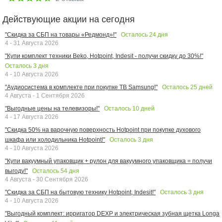
Действующие акции на сегодня
Осталось
24
дня
"Скидка за СБП на товары «Редмонд»!"
4 - 31 Августа 2026
"Купи комплект техники Beko, Hotpoint, Indesit - получи скидку до 30%!"
Осталось
3
дня
4 - 10 Августа 2026
Осталось
25
дней
"Аудиосистема в комплекте при покупке ТВ Samsung!"
4 Августа - 1 Сентября 2026
Осталось
10
дней
"Выгодные цены на телевизоры!"
4 - 17 Августа 2026
"Скидка 50% на варочную поверхность Hotpoint при покупке духового
Осталось
3
дня
шкафа или холодильника Hotpoint!"
4 - 10 Августа 2026
"Купи вакуумный упаковщик + рулон для вакуумного упаковщика = получи
Осталось
54
дня
выгоду!"
4 Августа - 30 Сентября 2026
Осталось
3
дня
"Скидка за СБП на бытовую технику Hotpoint, Indesit!"
4 - 10 Августа 2026
"Выгодный комплект: ирригатор DEXP и электрическая зубная щетка Longa