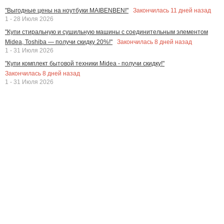
Закончилась
11
дней назад
"Выгодные цены на ноутбуки MAIBENBEN!"
1 - 28 Июля 2026
"Купи стиральную и сушильную машины с соединительным элементом
Закончилась
8
дней назад
Midea, Toshiba — получи скидку 20%!"
1 - 31 Июля 2026
"Купи комплект бытовой техники Midea - получи скидку!"
Закончилась
8
дней назад
1 - 31 Июля 2026