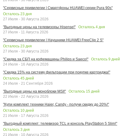
"Сервисные привилегии | Смартфоны HUAWEI серии Pura 90s"
Осталось
23
дня
27 Июля - 30 Августа 2026
Осталось
4
дня
"Выгодные цены на телевизоры Hisense!"
27 Июля - 11 Августа 2026
"Сервисные привилегии | Наушники HUAWEI FreeClip 2 S"
Осталось
23
дня
27 Июля - 30 Августа 2026
Осталось
9
дней
"Скидка за СБП на кофемашины Philips и Saeco!"
24 Июля - 16 Августа 2026
"Скидка 15% на систему фильтрации при покупке картриджа!"
Осталось
45
дней
24 Июля - 21 Сентября 2026
Осталось
15
дней
"Выгодные цены на моноблоки MSI!"
22 Июля - 22 Августа 2026
"Купи комплект техники Haier, Candy - получи скидку до 20%!"
Осталось
10
дней
21 Июля - 17 Августа 2026
"Выгодный комплект: телевизор TCL и консоль PlayStation 5 Slim!"
Осталось
3
дня
21 Июля - 10 Августа 2026