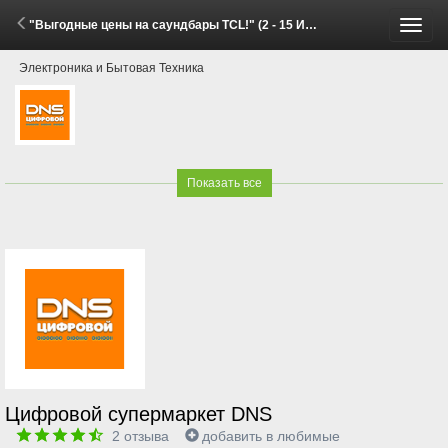
"Выгодные цены на саундбары TCL!" (2 - 15 Июня 2026)
Пере
Электроника и Бытовая Техника
меню
Показать все
Цифровой супермаркет DNS
2
отзыва
добавить в любимые