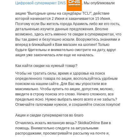
Цифровой супермаркет DNS
. Мы опубликовали
акцию "Выгодные цены на саундбары TCL!", действие
которой начинается 2 Июня и заканчивается 15 Июня.
Поэтому если Вы житель города Арамиль либо же его гость,
детальненько изучите данные предложения. Вполне
возможно, здесь есть именно те скидки в супермаркетах, что
Вы так давно и безутешно искали. Вооружитесь знаниями и
вперед в ближайший к Вам магазин на шопинг! Только
будьте бдительны и внимательно смотрите на дату, вдруг
акция уже закончилась или еще не началась.
Как найти скидки на нужный товар?
Чтобы не тратить силы, время и здоровье на поиск
определенного товара по акции, воспользуйтесь удобным
поиском на нашем сайте. Для Вас мы упростили все
максимально. Чтобы купить по акции, допустим, молоко,
введите в строку поиска это слово. Ничего сложного, все
предельно ясно. Нужно выбрать много всего и не забыть?
Отмечайте галочками нужное, и сохраняйте список покупок!
Акции и скидки супермаркетов во благо
Отчаялись искать желанную вещь? SkidkaOnline Вам в
помощь. Внимательно следите за актуальными
распродажами, просматривайте рассылку на почте и,