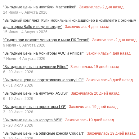
Закончилась
2
дня назад
"Выгодные цены на ноутбуки Machenike!"
24 Июля - 6 Августа 2026
"Выгодный комплект! Купи мобильный кондиционер в комплекте с оконным
Закончилась
4
дня назад
адаптером Ballu и получи скидку"
15 Июля - 4 Августа 2026
Закончилась
2
дня назад
"Скидка при покупке монитора и мини ПК Tecno!"
9 Июля - 6 Августа 2026
Закончилась
4
дня назад
"Выгодные цены на мониторы AOC и Philips!"
7 Июля - 4 Августа 2026
Закончилась
19
дней назад
"Выгодные цены на наушники Fifine"
6 - 20 Июля 2026
Закончилась
8
дней назад
"Выгодная цена на портативную колонку LG!"
6 - 31 Июля 2026
Закончилась
20
дней назад
"Выгодные цены на ноутбуки ASUS!"
6 - 19 Июля 2026
Закончилась
19
дней назад
"Выгодные цены на проекторы LG!"
3 - 20 Июля 2026
Закончилась
19
дней назад
"Выгодные цены на корпуса MSI!"
3 - 20 Июля 2026
Закончилась
19
дней назад
"Выгодные цены на офисные кресла Cougar!"
3 - 20 Июля 2026