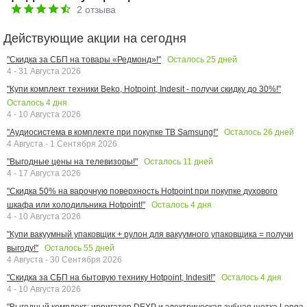
2
отзыва
Действующие акции на сегодня
Осталось
25
дней
"Скидка за СБП на товары «Редмонд»!"
4 - 31 Августа 2026
"Купи комплект техники Beko, Hotpoint, Indesit - получи скидку до 30%!"
Осталось
4
дня
4 - 10 Августа 2026
Осталось
26
дней
"Аудиосистема в комплекте при покупке ТВ Samsung!"
4 Августа - 1 Сентября 2026
Осталось
11
дней
"Выгодные цены на телевизоры!"
4 - 17 Августа 2026
"Скидка 50% на варочную поверхность Hotpoint при покупке духового
Осталось
4
дня
шкафа или холодильника Hotpoint!"
4 - 10 Августа 2026
"Купи вакуумный упаковщик + рулон для вакуумного упаковщика = получи
Осталось
55
дней
выгоду!"
4 Августа - 30 Сентября 2026
Осталось
4
дня
"Скидка за СБП на бытовую технику Hotpoint, Indesit!"
4 - 10 Августа 2026
"Выгодный комплект: ирригатор DEXP и электрическая зубная щетка Longa