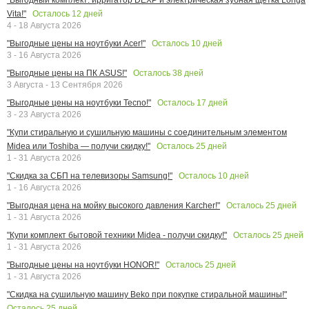
Осталось
12
дней
Vita!"
4 - 18 Августа 2026
Осталось
10
дней
"Выгодные цены на ноутбуки Acer!"
3 - 16 Августа 2026
Осталось
38
дней
"Выгодные цены на ПК ASUS!"
3 Августа - 13 Сентября 2026
Осталось
17
дней
"Выгодные цены на ноутбуки Tecno!"
3 - 23 Августа 2026
"Купи стиральную и сушильную машины с соединительным элементом
Осталось
25
дней
Midea или Toshiba — получи скидку!"
1 - 31 Августа 2026
Осталось
10
дней
"Скидка за СБП на телевизоры Samsung!"
1 - 16 Августа 2026
Осталось
25
дней
"Выгодная цена на мойку высокого давления Karcher!"
1 - 31 Августа 2026
Осталось
25
дней
"Купи комплект бытовой техники Midea - получи скидку!"
1 - 31 Августа 2026
Осталось
25
дней
"Выгодные цены на ноутбуки HONOR!"
1 - 31 Августа 2026
"Скидка на сушильную машину Beko при покупке стиральной машины!"
Осталось
25
дней