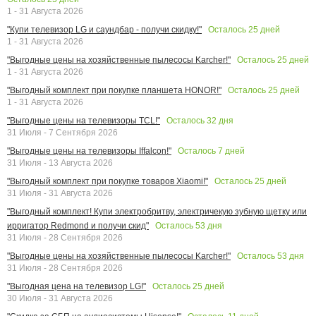
1 - 31 Августа 2026
Осталось
25
дней
"Купи телевизор LG и саундбар - получи скидку!"
1 - 31 Августа 2026
Осталось
25
дней
"Выгодные цены на хозяйственные пылесосы Karcher!"
1 - 31 Августа 2026
Осталось
25
дней
"Выгодный комплект при покупке планшета HONOR!"
1 - 31 Августа 2026
Осталось
32
дня
"Выгодные цены на телевизоры TCL!"
31 Июля - 7 Сентября 2026
Осталось
7
дней
"Выгодные цены на телевизоры Iffalcon!"
31 Июля - 13 Августа 2026
Осталось
25
дней
"Выгодный комплект при покупке товаров Xiaomi!"
31 Июля - 31 Августа 2026
"Выгодный комплект! Купи электробритву, электричекую зубную щетку или
Осталось
53
дня
ирригатор Redmond и получи скид"
31 Июля - 28 Сентября 2026
Осталось
53
дня
"Выгодные цены на хозяйственные пылесосы Karcher!"
31 Июля - 28 Сентября 2026
Осталось
25
дней
"Выгодная цена на телевизор LG!"
30 Июля - 31 Августа 2026