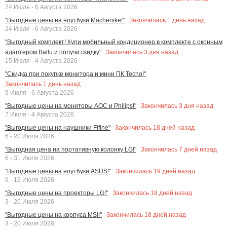
24 Июля - 6 Августа 2026
Закончилась
1
день назад
"Выгодные цены на ноутбуки Machenike!"
24 Июля - 6 Августа 2026
"Выгодный комплект! Купи мобильный кондиционер в комплекте с оконным
Закончилась
3
дня назад
адаптером Ballu и получи скидку"
15 Июля - 4 Августа 2026
"Скидка при покупке монитора и мини ПК Tecno!"
Закончилась
1
день назад
9 Июля - 6 Августа 2026
Закончилась
3
дня назад
"Выгодные цены на мониторы AOC и Philips!"
7 Июля - 4 Августа 2026
Закончилась
18
дней назад
"Выгодные цены на наушники Fifine"
6 - 20 Июля 2026
Закончилась
7
дней назад
"Выгодная цена на портативную колонку LG!"
6 - 31 Июля 2026
Закончилась
19
дней назад
"Выгодные цены на ноутбуки ASUS!"
6 - 19 Июля 2026
Закончилась
18
дней назад
"Выгодные цены на проекторы LG!"
3 - 20 Июля 2026
Закончилась
18
дней назад
"Выгодные цены на корпуса MSI!"
3 - 20 Июля 2026