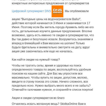
конкретные интересные предложения от супермаркетов
Цифровой супермаркет DNS
. Мы опубликовали
акцию "Выгодные цены на водонагреватели Ballu!",
действие которой начинается 3 Июня и заканчивается 17
Июня. Поэтому если Вы житель города Арамиль либо же его
гость, детальненько изучите данные предложения. Вполне
возможно, здесь есть именно те скидки в супермаркетах, что
Вы так давно и безутешно искали. Вооружитесь знаниями и
вперед в ближайший к Вам магазин на шопинг! Только
будьте бдительны и внимательно смотрите на дату, вдруг
акция уже закончилась или еще не началась.
Как найти скидки на нужный товар?
Чтобы не тратить силы, время и здоровье на поиск
определенного товара по акции, воспользуйтесь удобным
поиском на нашем сайте. Для Вас мы упростили все
максимально. Чтобы купить по акции, допустим, молоко,
введите в строку поиска это слово. Ничего сложного, все
предельно ясно. Нужно выбрать много всего и не забыть?
Отмечайте галочками нужное, и сохраняйте список покупок!
Акции и скидки супермаркетов во благо
Отчаялись искать желанную вещь? SkidkaOnline Вам в