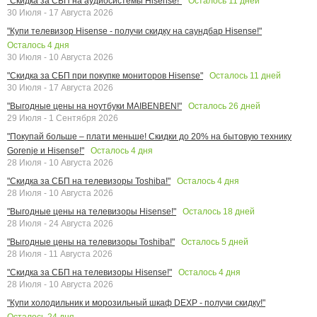
Осталось
11
дней
"Скидка за СБП на аудиосистемы Hisense!"
30 Июля - 17 Августа 2026
"Купи телевизор Hisense - получи скидку на саундбар Hisense!"
Осталось
4
дня
30 Июля - 10 Августа 2026
Осталось
11
дней
"Скидка за СБП при покупке мониторов Hisense"
30 Июля - 17 Августа 2026
Осталось
26
дней
"Выгодные цены на ноутбуки MAIBENBEN!"
29 Июля - 1 Сентября 2026
"Покупай больше – плати меньше! Скидки до 20% на бытовую технику
Осталось
4
дня
Gorenje и Hisense!"
28 Июля - 10 Августа 2026
Осталось
4
дня
"Скидка за СБП на телевизоры Toshiba!"
28 Июля - 10 Августа 2026
Осталось
18
дней
"Выгодные цены на телевизоры Hisense!"
28 Июля - 24 Августа 2026
Осталось
5
дней
"Выгодные цены на телевизоры Toshiba!"
28 Июля - 11 Августа 2026
Осталось
4
дня
"Скидка за СБП на телевизоры Hisense!"
28 Июля - 10 Августа 2026
"Купи холодильник и морозильный шкаф DEXP - получи скидку!"
Осталось
24
дня