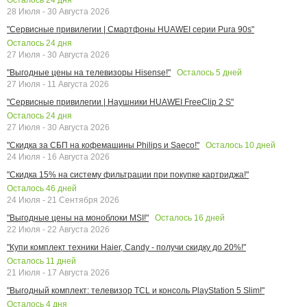
28 Июля - 30 Августа 2026
"Сервисные привилегии | Смартфоны HUAWEI серии Pura 90s"
Осталось
24
дня
27 Июля - 30 Августа 2026
Осталось
5
дней
"Выгодные цены на телевизоры Hisense!"
27 Июля - 11 Августа 2026
"Сервисные привилегии | Наушники HUAWEI FreeClip 2 S"
Осталось
24
дня
27 Июля - 30 Августа 2026
Осталось
10
дней
"Скидка за СБП на кофемашины Philips и Saeco!"
24 Июля - 16 Августа 2026
"Скидка 15% на систему фильтрации при покупке картриджа!"
Осталось
46
дней
24 Июля - 21 Сентября 2026
Осталось
16
дней
"Выгодные цены на моноблоки MSI!"
22 Июля - 22 Августа 2026
"Купи комплект техники Haier, Candy - получи скидку до 20%!"
Осталось
11
дней
21 Июля - 17 Августа 2026
"Выгодный комплект: телевизор TCL и консоль PlayStation 5 Slim!"
Осталось
4
дня