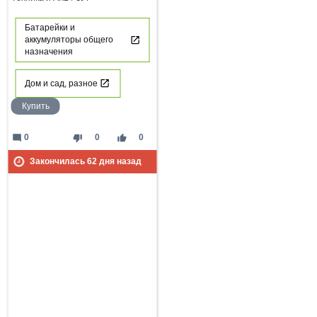
Батарейки и
аккумуляторы общего
назначения
Дом и сад, разное
Купить
mode_comment
thumb_down
thumb_up
0
0
0
Закончилась
62
дня назад