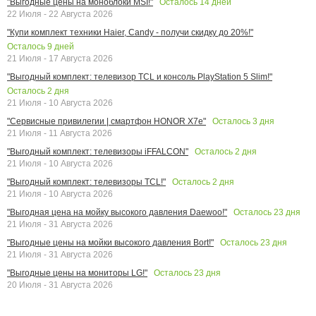
Осталось
14
дней
"Выгодные цены на моноблоки MSI!"
22 Июля - 22 Августа 2026
"Купи комплект техники Haier, Candy - получи скидку до 20%!"
Осталось
9
дней
21 Июля - 17 Августа 2026
"Выгодный комплект: телевизор TCL и консоль PlayStation 5 Slim!"
Осталось
2
дня
21 Июля - 10 Августа 2026
Осталось
3
дня
"Сервисные привилегии | смартфон HONOR X7e"
21 Июля - 11 Августа 2026
Осталось
2
дня
"Выгодный комплект: телевизоры iFFALCON"
21 Июля - 10 Августа 2026
Осталось
2
дня
"Выгодный комплект: телевизоры TCL!"
21 Июля - 10 Августа 2026
Осталось
23
дня
"Выгодная цена на мойку высокого давления Daewoo!"
21 Июля - 31 Августа 2026
Осталось
23
дня
"Выгодные цены на мойки высокого давления Bort!"
21 Июля - 31 Августа 2026
Осталось
23
дня
"Выгодные цены на мониторы LG!"
20 Июля - 31 Августа 2026