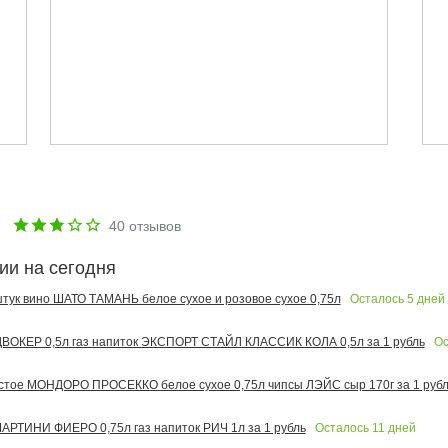
е
40
отзывов
ии на сегодня
Осталось
5
дней
 штук вино ШАТО ТАМАНЬ белое сухое и розовое сухое 0,75л
Ос
ОКЕР 0,5л газ напиток ЭКСПОРТ СТАЙЛ КЛАССИК КОЛА 0,5л за 1 рубль
тое МОНДОРО ПРОСЕККО белое сухое 0,75л чипсы ЛЭЙС сыр 170г за 1 рубл
Осталось
11
дней
РТИНИ ФИЕРО 0,75л газ напиток РИЧ 1л за 1 рубль