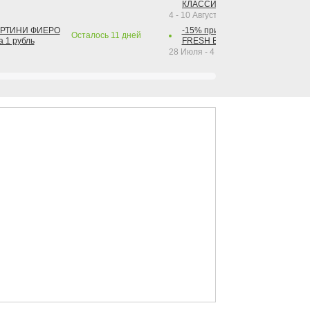
КЛАССИК КОЛА 1 л за 1 рубль
4 - 10 Августа 2026
АРТИНИ ФИЕРО
-15% при покупке от 2-х штук га
Осталось
11
дней
а 1 рубль
FRESH BAR КОЛА в ассортимент
28 Июля - 4 Октября 2026