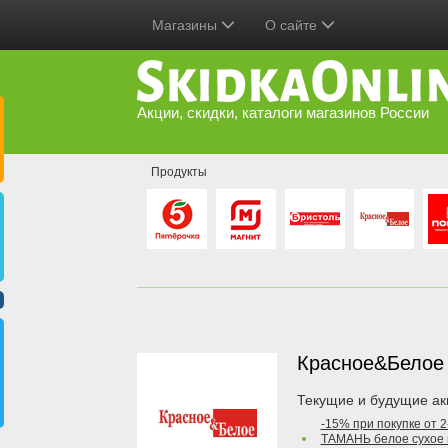
Магазины
О сайте
Акции, скидки, каталоги магазинов России
Продукты
Красное&Бело
Текущие и будущие ак
-15% при покупке от 
ТАМАНЬ белое сухое 