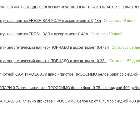
МЯНСКИЙ 3 ЗВЕЗДЫ 0,5л газ напиток ЭКСПОРТ СТАЙЛ КЛАССИК КОЛА 1 л за
Осталось
59
дней
 штук газ напиток FRESH BAR КОЛА в ассортименте 0,48л
6
Осталось
59
дней
штук газ напиток FRESH BAR в ассортимент 0,48л
6
Осталось
59
дн
 штук энергетический напиток ТОРНАДО в ассортимент 0,473л
6
Осталось
59
дне
 штук энергетический напиток ТОРНАДО в ассортимент 0,33л
6
иртной САРТИ РОЗА 0.7л вино игристое ПРОССИМО белое брют со скидкой 
АРИ 0.7л вино игристое ПРОССИМО белое брют 0.75л со скидкой 400 рубл
ПЕРОЛЬ 0.7л вино игристое ПРОССИМО белое брют 0.75л со скидкой 400 р