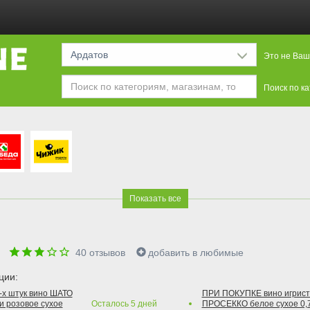
Ардатов
Это не Ваш
Поиск по к
Показать все
е
40
отзывов
добавить в любимые
ции:
2-х штук вино ШАТО
ПРИ ПОКУПКЕ вино игри
и розовое сухое
Осталось
5
дней
ПРОСЕККО белое сухое 0,