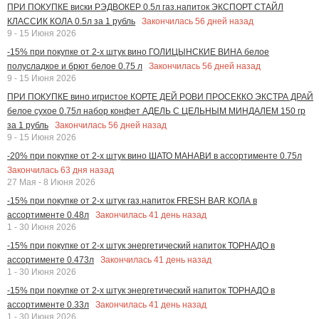
ПРИ ПОКУПКЕ виски РЭДВОКЕР 0.5л газ.напиток ЭКСПОРТ СТАЙЛ
Закончилась
56
дней назад
КЛАССИК КОЛА 0.5л за 1 рубль
9 - 15 Июня 2026
-15% при покупке от 2-х штук вино ГОЛИЦЫНСКИЕ ВИНА белое
Закончилась
56
дней назад
полусладкое и брют белое 0.75 л
9 - 15 Июня 2026
ПРИ ПОКУПКЕ вино игристое КОРТЕ ДЕЙ РОВИ ПРОСЕККО ЭКСТРА ДРАЙ
белое сухое 0.75л набор конфет АДЕЛЬ С ЦЕЛЬНЫМ МИНДАЛЕМ 150 гр
Закончилась
56
дней назад
за 1 рубль
9 - 15 Июня 2026
-20% при покупке от 2-х штук вино ШАТО МАНАВИ в ассортименте 0.75л
Закончилась
63
дня назад
27 Мая - 8 Июня 2026
-15% при покупке от 2-х штук газ.напиток FRESH BAR КОЛА в
Закончилась
41
день назад
ассортименте 0.48л
1 - 30 Июня 2026
-15% при покупке от 2-х штук энергетический напиток ТОРНАДО в
Закончилась
41
день назад
ассортименте 0.473л
1 - 30 Июня 2026
-15% при покупке от 2-х штук энергетический напиток ТОРНАДО в
Закончилась
41
день назад
ассортименте 0.33л
1 - 30 Июня 2026