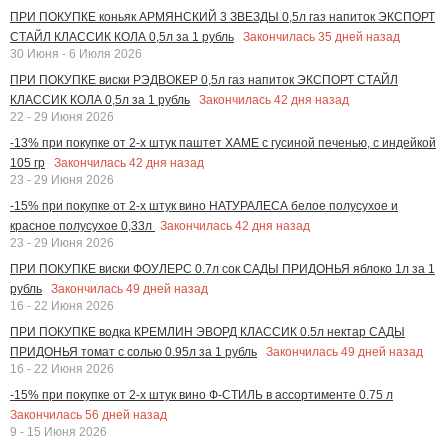
ПРИ ПОКУПКЕ коньяк АРМЯНСКИЙ 3 ЗВЕЗДЫ 0,5л газ напиток ЭКСПОРТ
Закончилась
35
дней назад
СТАЙЛ КЛАССИК КОЛА 0,5л за 1 рубль
30 Июня - 6 Июля 2026
ПРИ ПОКУПКЕ виски РЭДВОКЕР 0,5л газ напиток ЭКСПОРТ СТАЙЛ
Закончилась
42
дня назад
КЛАССИК КОЛА 0,5л за 1 рубль
22 - 29 Июня 2026
-13% при покупке от 2-х штук паштет ХАМЕ с гусиной печенью, с индейкой
Закончилась
42
дня назад
105 гр
23 - 29 Июня 2026
-15% при покупке от 2-х штук вино НАТУРАЛЕСА белое полусухое и
Закончилась
42
дня назад
красное полусухое 0,33л
23 - 29 Июня 2026
ПРИ ПОКУПКЕ виски ФОУЛЕРС 0.7л сок САДЫ ПРИДОНЬЯ яблоко 1л за 1
Закончилась
49
дней назад
рубль
16 - 22 Июня 2026
ПРИ ПОКУПКЕ водка КРЕМЛИН ЭВОРД КЛАССИК 0.5л нектар САДЫ
Закончилась
49
дней назад
ПРИДОНЬЯ томат с солью 0.95л за 1 рубль
16 - 22 Июня 2026
-15% при покупке от 2-х штук вино Ф-СТИЛЬ в ассортименте 0.75 л
Закончилась
56
дней назад
9 - 15 Июня 2026