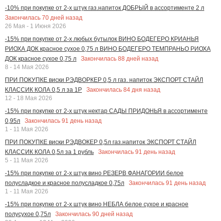
-10% при покупке от 2-х штук газ.напиток ДОБРЫЙ в ассортименте 2 л
Закончилась
70
дней назад
26 Мая - 1 Июня 2026
-15% при покупке от 2-х любых бутылок ВИНО БОДЕГЕРО КРИАНЬЯ
РИОХА ДОК красное сухое 0,75 л ВИНО БОДЕГЕРО ТЕМПРАНЬО РИОХА
Закончилась
88
дней назад
ДОК красное сухое 0,75 л
8 - 14 Мая 2026
ПРИ ПОКУПКЕ виски РЭДВОРКЕР 0,5 л газ. напиток ЭКСПОРТ СТАЙЛ
Закончилась
84
дня назад
КЛАССИК КОЛА 0,5 л за 1Р
12 - 18 Мая 2026
-15% при покупке от 2-х штук нектар САДЫ ПРИДОНЬЯ в ассортименте
Закончилась
91
день назад
0,95л
1 - 11 Мая 2026
ПРИ ПОКУПКЕ виски РЭДВОКЕР 0,5л газ.напиток ЭКСПОРТ СТАЙЛ
Закончилась
91
день назад
КЛАССИК КОЛА 0,5л за 1 рубль
5 - 11 Мая 2026
-15% при покупке от 2-х штук вино РЕЗЕРВ ФАНАГОРИИ белое
Закончилась
91
день назад
полусладкое и красное полусладкое 0,75л
1 - 11 Мая 2026
-15% при покупке от 2-х штук вино НЕБЛА белое сухое и красное
Закончилась
90
дней назад
полусухое 0,75л