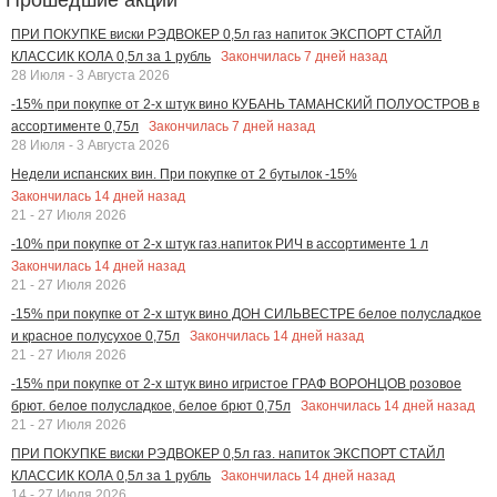
ПРИ ПОКУПКЕ виски РЭДВОКЕР 0,5л газ напиток ЭКСПОРТ СТАЙЛ
Закончилась
7
дней назад
КЛАССИК КОЛА 0,5л за 1 рубль
28 Июля - 3 Августа 2026
-15% при покупке от 2-х штук вино КУБАНЬ ТАМАНСКИЙ ПОЛУОСТРОВ в
Закончилась
7
дней назад
ассортименте 0,75л
28 Июля - 3 Августа 2026
Недели испанских вин. При покупке от 2 бутылок -15%
Закончилась
14
дней назад
21 - 27 Июля 2026
-10% при покупке от 2-х штук газ.напиток РИЧ в ассортименте 1 л
Закончилась
14
дней назад
21 - 27 Июля 2026
-15% при покупке от 2-х штук вино ДОН СИЛЬВЕСТРЕ белое полусладкое
Закончилась
14
дней назад
и красное полусухое 0,75л
21 - 27 Июля 2026
-15% при покупке от 2-х штук вино игристое ГРАФ ВОРОНЦОВ розовое
Закончилась
14
дней назад
брют. белое полусладкое, белое брют 0,75л
21 - 27 Июля 2026
ПРИ ПОКУПКЕ виски РЭДВОКЕР 0,5л газ. напиток ЭКСПОРТ СТАЙЛ
Закончилась
14
дней назад
КЛАССИК КОЛА 0,5л за 1 рубль
14 - 27 Июля 2026