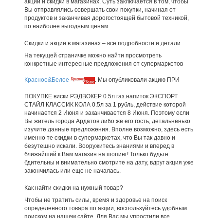
акции и скидки в магазинах. Суть заключается в том, чтобы
Вы отправлялись совершать свои покупки, начиная от
продуктов и заканчивая дорогостоящей бытовой техникой,
по наиболее выгодным ценам.
Скидки и акции в магазинах – все подробности и детали
На текущей страничке можно найти просмотреть
конкретные интересные предложения от супермаркетов
Красное&Белое
. Мы опубликовали акцию ПРИ
ПОКУПКЕ виски РЭДВОКЕР 0.5л газ.напиток ЭКСПОРТ
СТАЙЛ КЛАССИК КОЛА 0.5л за 1 рубль, действие которой
начинается 2 Июня и заканчивается 8 Июня. Поэтому если
Вы житель города Ардатов либо же его гость, детальненько
изучите данные предложения. Вполне возможно, здесь есть
именно те скидки в супермаркетах, что Вы так давно и
безутешно искали. Вооружитесь знаниями и вперед в
ближайший к Вам магазин на шопинг! Только будьте
бдительны и внимательно смотрите на дату, вдруг акция уже
закончилась или еще не началась.
Как найти скидки на нужный товар?
Чтобы не тратить силы, время и здоровье на поиск
определенного товара по акции, воспользуйтесь удобным
поиском на нашем сайте. Для Вас мы упростили все