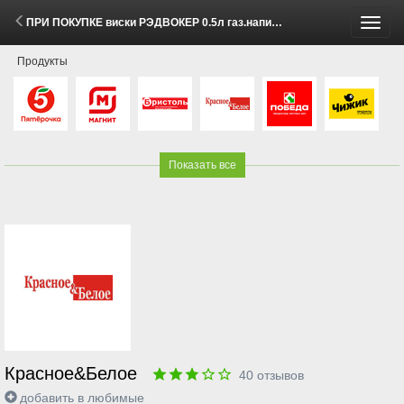
ПРИ ПОКУПКЕ виски РЭДВОКЕР 0.5л газ.напиток ЭКСПОРТ СТАЙЛ КЛАССИК КОЛА 0.5л за 1 рубль (2 - 8 Июня 2026)
Пере
Продукты
меню
Показать все
Красное&Белое
40
отзывов
добавить в любимые