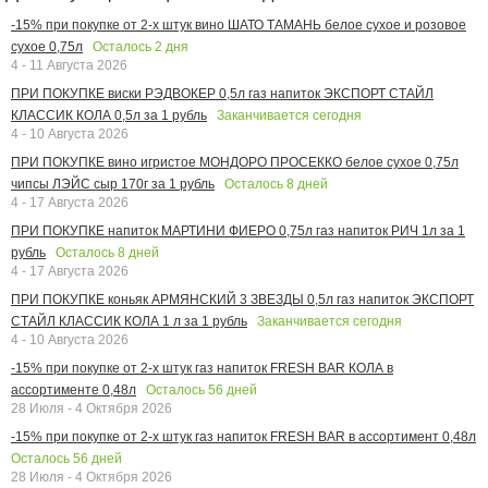
-15% при покупке от 2-х штук вино ШАТО ТАМАНЬ белое сухое и розовое
Осталось
2
дня
сухое 0,75л
4 - 11 Августа 2026
ПРИ ПОКУПКЕ виски РЭДВОКЕР 0,5л газ напиток ЭКСПОРТ СТАЙЛ
Заканчивается сегодня
КЛАССИК КОЛА 0,5л за 1 рубль
4 - 10 Августа 2026
ПРИ ПОКУПКЕ вино игристое МОНДОРО ПРОСЕККО белое сухое 0,75л
Осталось
8
дней
чипсы ЛЭЙС сыр 170г за 1 рубль
4 - 17 Августа 2026
ПРИ ПОКУПКЕ напиток МАРТИНИ ФИЕРО 0,75л газ напиток РИЧ 1л за 1
Осталось
8
дней
рубль
4 - 17 Августа 2026
ПРИ ПОКУПКЕ коньяк АРМЯНСКИЙ 3 ЗВЕЗДЫ 0,5л газ напиток ЭКСПОРТ
Заканчивается сегодня
СТАЙЛ КЛАССИК КОЛА 1 л за 1 рубль
4 - 10 Августа 2026
-15% при покупке от 2-х штук газ напиток FRESH BAR КОЛА в
Осталось
56
дней
ассортименте 0,48л
28 Июля - 4 Октября 2026
-15% при покупке от 2-х штук газ напиток FRESH BAR в ассортимент 0,48л
Осталось
56
дней
28 Июля - 4 Октября 2026