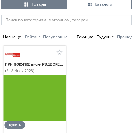


Товары
Каталоги
sort
Новые
Рейтинг
Популярные
Текущие
Будущие
Прошед
ПРИ ПОКУПКЕ виски РЭДВОКЕР 0.5л газ.напиток ЭКСПОРТ СТАЙЛ КЛАССИК КОЛА 0.5л за 1 рубль
(2 - 8 Июня 2026)
Купить