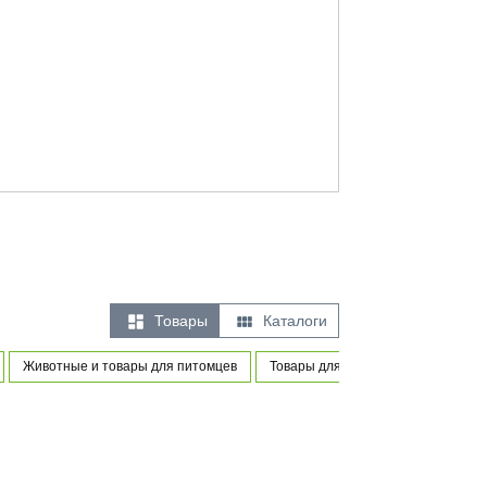


Товары
Каталоги
Животные и товары для питомцев
Товары для новорожденных и мале