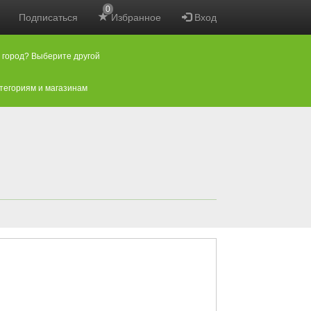
0
Подписаться
Избранное
Вход
 город? Выберите другой
атегориям и магазинам