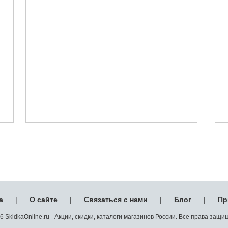
а
|
О сайте
|
Связаться с нами
|
Блог
|
Пр
 SkidkaOnline.ru - Акции, скидки, каталоги магазинов России. Все права защ