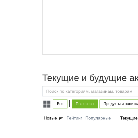
Текущие и будущие а
|
Все
Пылесосы
Продукты и напитк
sort
Новые
Рейтинг
Популярные
Текущие