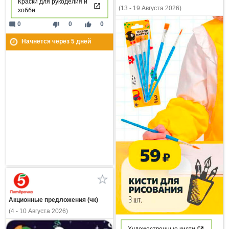
Краски для рукоделия и
(13 - 19 Августа 2026)
хобби
mode_comment
thumb_down
thumb_up
0
0
0
Начнется через
5
дней
Акционные предложения (чк)
(4 - 10 Августа 2026)