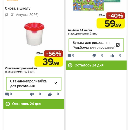
Снова в школу
(3 - 31 Августа 2026)
Бумага для рисования
(Альбомы для рисования)
mode_comment
thumb_down
thumb_up
0
0
0
Осталось
24
дня
Стакан-непроливайка
для рисования
mode_comment
thumb_down
thumb_up
0
0
0
Осталось
24
дня