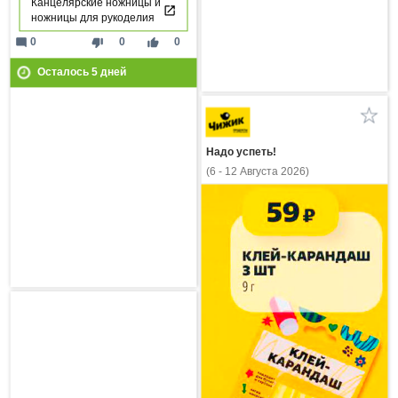
Канцелярские ножницы и
ножницы для рукоделия
mode_comment
thumb_down
thumb_up
0
0
0
Осталось
5
дней
Надо успеть!
(6 - 12 Августа 2026)