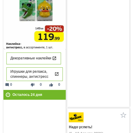
Декоративные наклейки
Игрушки для релакса,
спиннеры, антистресс
mode_comment
thumb_down
thumb_up
0
0
0
Осталось
24
дня
Надо успеть!