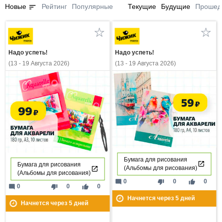
sort
Новые
Рейтинг
Популярные
Текущие
Будущие
Прошед
Надо успеть!
Надо успеть!
(13 - 19 Августа 2026)
(13 - 19 Августа 2026)
Бумага для рисования
Бумага для рисования
(Альбомы для рисования)
(Альбомы для рисования)
mode_comment
thumb_down
thumb_up
0
0
0
mode_comment
thumb_down
thumb_up
0
0
0
Начнется через
5
дней
Начнется через
5
дней