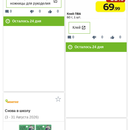
ножницы для рукоделия
mode_comment
thumb_down
thumb_up
0
0
0
Осталось
24
дня
Клей
mode_comment
thumb_down
thumb_up
0
0
0
Осталось
24
дня
Снова в школу
(3 - 31 Августа 2026)