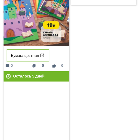
Бумага цветная
mode_comment
thumb_down
thumb_up
0
0
0
Осталось
5
дней