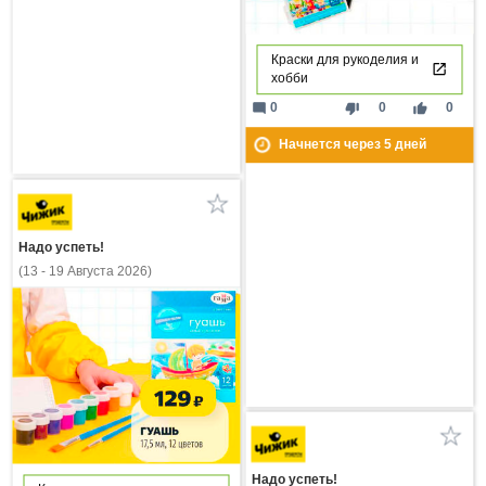
Краски для рукоделия и
хобби
mode_comment
thumb_down
thumb_up
0
0
0
Начнется через
5
дней
Надо успеть!
(13 - 19 Августа 2026)
Надо успеть!