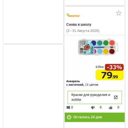
Снова в школу
(3 - 31 Августа 2026)
Краски для рукоделия и
хобби
mode_comment
thumb_down
thumb_up
0
0
0
Осталось
24
дня