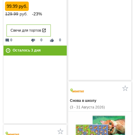
99.99 руб.
129.99
руб.
-23%
Свечи для тортов
mode_comment
thumb_down
thumb_up
0
0
0
Осталось
3
дня
Снова в школу
(3 - 31 Августа 2026)