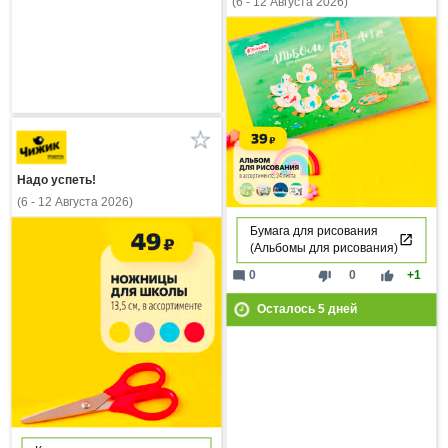
(6 - 12 Августа 2026)
Надо успеть!
(6 - 12 Августа 2026)
Бумага для рисования
(Альбомы для рисования)
mode_comment
thumb_down
thumb_up
0
0
+1
Осталось
5
дней