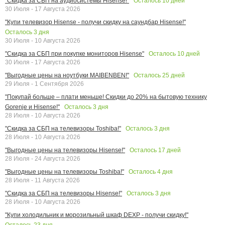
Осталось
10
дней
"Скидка за СБП на аудиосистемы Hisense!"
30 Июля - 17 Августа 2026
"Купи телевизор Hisense - получи скидку на саундбар Hisense!"
Осталось
3
дня
30 Июля - 10 Августа 2026
Осталось
10
дней
"Скидка за СБП при покупке мониторов Hisense"
30 Июля - 17 Августа 2026
Осталось
25
дней
"Выгодные цены на ноутбуки MAIBENBEN!"
29 Июля - 1 Сентября 2026
"Покупай больше – плати меньше! Скидки до 20% на бытовую технику
Осталось
3
дня
Gorenje и Hisense!"
28 Июля - 10 Августа 2026
Осталось
3
дня
"Скидка за СБП на телевизоры Toshiba!"
28 Июля - 10 Августа 2026
Осталось
17
дней
"Выгодные цены на телевизоры Hisense!"
28 Июля - 24 Августа 2026
Осталось
4
дня
"Выгодные цены на телевизоры Toshiba!"
28 Июля - 11 Августа 2026
Осталось
3
дня
"Скидка за СБП на телевизоры Hisense!"
28 Июля - 10 Августа 2026
"Купи холодильник и морозильный шкаф DEXP - получи скидку!"
Осталось
23
дня