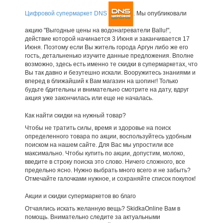
Цифровой супермаркет DNS
. Мы опубликовали
акцию "Выгодные цены на водонагреватели Ballu!",
действие которой начинается 3 Июня и заканчивается 17
Июня. Поэтому если Вы житель города Аргун либо же его
гость, детальненько изучите данные предложения. Вполне
возможно, здесь есть именно те скидки в супермаркетах, что
Вы так давно и безутешно искали. Вооружитесь знаниями и
вперед в ближайший к Вам магазин на шопинг! Только
будьте бдительны и внимательно смотрите на дату, вдруг
акция уже закончилась или еще не началась.
Как найти скидки на нужный товар?
Чтобы не тратить силы, время и здоровье на поиск
определенного товара по акции, воспользуйтесь удобным
поиском на нашем сайте. Для Вас мы упростили все
максимально. Чтобы купить по акции, допустим, молоко,
введите в строку поиска это слово. Ничего сложного, все
предельно ясно. Нужно выбрать много всего и не забыть?
Отмечайте галочками нужное, и сохраняйте список покупок!
Акции и скидки супермаркетов во благо
Отчаялись искать желанную вещь? SkidkaOnline Вам в
помощь. Внимательно следите за актуальными