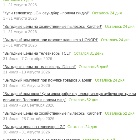
1 - 31 Августа 2026
Осталось
24
дня
"Купи телевизор LG и саундбар - получи скидку!"
1 - 31 Августа 2026
Осталось
24
дня
"Выгодные цены на хозяйственные пылесосы Karcher!"
1 - 31 Августа 2026
Осталось
24
дня
"Выгодный комплект при покупке планшета HONOR!"
1 - 31 Августа 2026
Остался
31
день
"Выгодные цены на телевизоры TCL!"
31 Июля - 7 Сентября 2026
Осталось
6
дней
"Выгодные цены на телевизоры Iffalcon!"
31 Июля - 13 Августа 2026
Осталось
24
дня
"Выгодный комплект при покупке товаров Xiaomi!"
31 Июля - 31 Августа 2026
"Выгодный комплект! Купи электробритву, электричекую зубную щетку или
Осталось
52
дня
ирригатор Redmond и получи скид"
31 Июля - 28 Сентября 2026
Осталось
52
дня
"Выгодные цены на хозяйственные пылесосы Karcher!"
31 Июля - 28 Сентября 2026
Осталось
24
дня
"Выгодная цена на телевизор LG!"
30 Июля - 31 Августа 2026