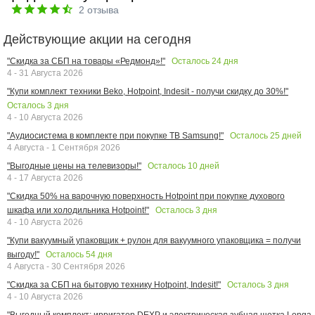
2
отзыва
Действующие акции на сегодня
Осталось
24
дня
"Скидка за СБП на товары «Редмонд»!"
4 - 31 Августа 2026
"Купи комплект техники Beko, Hotpoint, Indesit - получи скидку до 30%!"
Осталось
3
дня
4 - 10 Августа 2026
Осталось
25
дней
"Аудиосистема в комплекте при покупке ТВ Samsung!"
4 Августа - 1 Сентября 2026
Осталось
10
дней
"Выгодные цены на телевизоры!"
4 - 17 Августа 2026
"Скидка 50% на варочную поверхность Hotpoint при покупке духового
Осталось
3
дня
шкафа или холодильника Hotpoint!"
4 - 10 Августа 2026
"Купи вакуумный упаковщик + рулон для вакуумного упаковщика = получи
Осталось
54
дня
выгоду!"
4 Августа - 30 Сентября 2026
Осталось
3
дня
"Скидка за СБП на бытовую технику Hotpoint, Indesit!"
4 - 10 Августа 2026
"Выгодный комплект: ирригатор DEXP и электрическая зубная щетка Longa