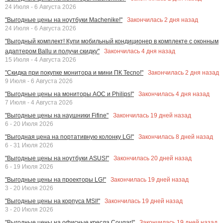
24 Июля - 6 Августа 2026
Закончилась
2
дня назад
"Выгодные цены на ноутбуки Machenike!"
24 Июля - 6 Августа 2026
"Выгодный комплект! Купи мобильный кондиционер в комплекте с оконным
Закончилась
4
дня назад
адаптером Ballu и получи скидку"
15 Июля - 4 Августа 2026
Закончилась
2
дня назад
"Скидка при покупке монитора и мини ПК Tecno!"
9 Июля - 6 Августа 2026
Закончилась
4
дня назад
"Выгодные цены на мониторы AOC и Philips!"
7 Июля - 4 Августа 2026
Закончилась
19
дней назад
"Выгодные цены на наушники Fifine"
6 - 20 Июля 2026
Закончилась
8
дней назад
"Выгодная цена на портативную колонку LG!"
6 - 31 Июля 2026
Закончилась
20
дней назад
"Выгодные цены на ноутбуки ASUS!"
6 - 19 Июля 2026
Закончилась
19
дней назад
"Выгодные цены на проекторы LG!"
3 - 20 Июля 2026
Закончилась
19
дней назад
"Выгодные цены на корпуса MSI!"
3 - 20 Июля 2026
Закончилась
19
дней назад
"Выгодные цены на офисные кресла Cougar!"