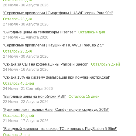
28 Июля - 30 Августа 2026
"Сервисные привилегии | Смартфоны HUAWEI серии Pura 90s"
Осталось
23
дня
27 Июля - 30 Августа 2026
Осталось
4
дня
"Выгодные цены на телевизоры Hisense!"
27 Июля - 11 Августа 2026
"Сервисные привилегии | Наушники HUAWEI FreeClip 2 S"
Осталось
23
дня
27 Июля - 30 Августа 2026
Осталось
9
дней
"Скидка за СБП на кофемашины Philips и Saeco!"
24 Июля - 16 Августа 2026
"Скидка 15% на систему фильтрации при покупке картриджа!"
Осталось
45
дней
24 Июля - 21 Сентября 2026
Осталось
15
дней
"Выгодные цены на моноблоки MSI!"
22 Июля - 22 Августа 2026
"Купи комплект техники Haier, Candy - получи скидку до 20%!"
Осталось
10
дней
21 Июля - 17 Августа 2026
"Выгодный комплект: телевизор TCL и консоль PlayStation 5 Slim!"
Осталось
3
дня