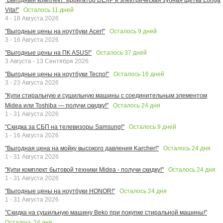
Осталось
11
дней
Vita!"
4 - 18 Августа 2026
Осталось
9
дней
"Выгодные цены на ноутбуки Acer!"
3 - 16 Августа 2026
Осталось
37
дней
"Выгодные цены на ПК ASUS!"
3 Августа - 13 Сентября 2026
Осталось
16
дней
"Выгодные цены на ноутбуки Tecno!"
3 - 23 Августа 2026
"Купи стиральную и сушильную машины с соединительным элементом
Осталось
24
дня
Midea или Toshiba — получи скидку!"
1 - 31 Августа 2026
Осталось
9
дней
"Скидка за СБП на телевизоры Samsung!"
1 - 16 Августа 2026
Осталось
24
дня
"Выгодная цена на мойку высокого давления Karcher!"
1 - 31 Августа 2026
Осталось
24
дня
"Купи комплект бытовой техники Midea - получи скидку!"
1 - 31 Августа 2026
Осталось
24
дня
"Выгодные цены на ноутбуки HONOR!"
1 - 31 Августа 2026
"Скидка на сушильную машину Beko при покупке стиральной машины!"
Осталось
24
дня