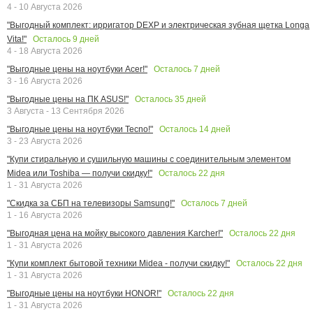
4 - 10 Августа 2026
"Выгодный комплект: ирригатор DEXP и электрическая зубная щетка Longa
Осталось
9
дней
Vita!"
4 - 18 Августа 2026
Осталось
7
дней
"Выгодные цены на ноутбуки Acer!"
3 - 16 Августа 2026
Осталось
35
дней
"Выгодные цены на ПК ASUS!"
3 Августа - 13 Сентября 2026
Осталось
14
дней
"Выгодные цены на ноутбуки Tecno!"
3 - 23 Августа 2026
"Купи стиральную и сушильную машины с соединительным элементом
Осталось
22
дня
Midea или Toshiba — получи скидку!"
1 - 31 Августа 2026
Осталось
7
дней
"Скидка за СБП на телевизоры Samsung!"
1 - 16 Августа 2026
Осталось
22
дня
"Выгодная цена на мойку высокого давления Karcher!"
1 - 31 Августа 2026
Осталось
22
дня
"Купи комплект бытовой техники Midea - получи скидку!"
1 - 31 Августа 2026
Осталось
22
дня
"Выгодные цены на ноутбуки HONOR!"
1 - 31 Августа 2026