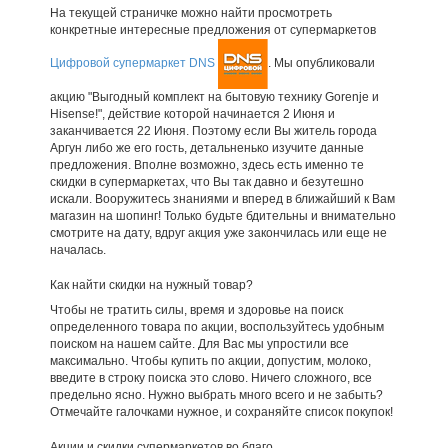
На текущей страничке можно найти просмотреть
конкретные интересные предложения от супермаркетов
Цифровой супермаркет DNS
. Мы опубликовали
акцию "Выгодный комплект на бытовую технику Gorenje и
Hisense!", действие которой начинается 2 Июня и
заканчивается 22 Июня. Поэтому если Вы житель города
Аргун либо же его гость, детальненько изучите данные
предложения. Вполне возможно, здесь есть именно те
скидки в супермаркетах, что Вы так давно и безутешно
искали. Вооружитесь знаниями и вперед в ближайший к Вам
магазин на шопинг! Только будьте бдительны и внимательно
смотрите на дату, вдруг акция уже закончилась или еще не
началась.
Как найти скидки на нужный товар?
Чтобы не тратить силы, время и здоровье на поиск
определенного товара по акции, воспользуйтесь удобным
поиском на нашем сайте. Для Вас мы упростили все
максимально. Чтобы купить по акции, допустим, молоко,
введите в строку поиска это слово. Ничего сложного, все
предельно ясно. Нужно выбрать много всего и не забыть?
Отмечайте галочками нужное, и сохраняйте список покупок!
Акции и скидки супермаркетов во благо