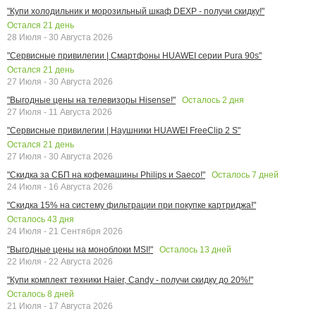
"Купи холодильник и морозильный шкаф DEXP - получи скидку!"
Остался
21
день
28 Июля - 30 Августа 2026
"Сервисные привилегии | Смартфоны HUAWEI серии Pura 90s"
Остался
21
день
27 Июля - 30 Августа 2026
Осталось
2
дня
"Выгодные цены на телевизоры Hisense!"
27 Июля - 11 Августа 2026
"Сервисные привилегии | Наушники HUAWEI FreeClip 2 S"
Остался
21
день
27 Июля - 30 Августа 2026
Осталось
7
дней
"Скидка за СБП на кофемашины Philips и Saeco!"
24 Июля - 16 Августа 2026
"Скидка 15% на систему фильтрации при покупке картриджа!"
Осталось
43
дня
24 Июля - 21 Сентября 2026
Осталось
13
дней
"Выгодные цены на моноблоки MSI!"
22 Июля - 22 Августа 2026
"Купи комплект техники Haier, Candy - получи скидку до 20%!"
Осталось
8
дней
21 Июля - 17 Августа 2026