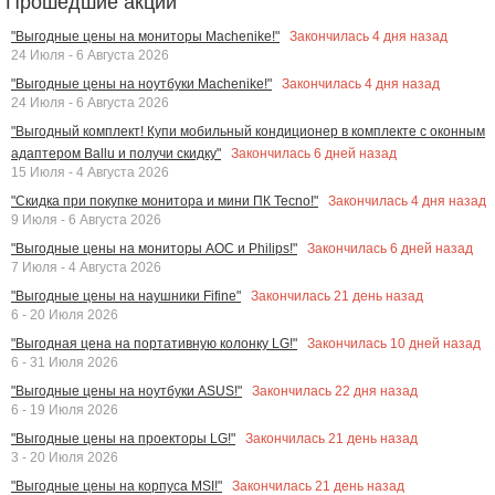
Прошедшие акции
Закончилась
4
дня назад
"Выгодные цены на мониторы Machenike!"
24 Июля - 6 Августа 2026
Закончилась
4
дня назад
"Выгодные цены на ноутбуки Machenike!"
24 Июля - 6 Августа 2026
"Выгодный комплект! Купи мобильный кондиционер в комплекте с оконным
Закончилась
6
дней назад
адаптером Ballu и получи скидку"
15 Июля - 4 Августа 2026
Закончилась
4
дня назад
"Скидка при покупке монитора и мини ПК Tecno!"
9 Июля - 6 Августа 2026
Закончилась
6
дней назад
"Выгодные цены на мониторы AOC и Philips!"
7 Июля - 4 Августа 2026
Закончилась
21
день назад
"Выгодные цены на наушники Fifine"
6 - 20 Июля 2026
Закончилась
10
дней назад
"Выгодная цена на портативную колонку LG!"
6 - 31 Июля 2026
Закончилась
22
дня назад
"Выгодные цены на ноутбуки ASUS!"
6 - 19 Июля 2026
Закончилась
21
день назад
"Выгодные цены на проекторы LG!"
3 - 20 Июля 2026
Закончилась
21
день назад
"Выгодные цены на корпуса MSI!"