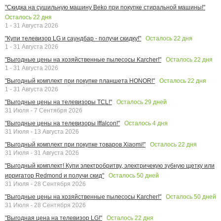
"Скидка на сушильную машину Beko при покупке стиральной машины!"
Осталось
22
дня
1 - 31 Августа 2026
Осталось
22
дня
"Купи телевизор LG и саундбар - получи скидку!"
1 - 31 Августа 2026
Осталось
22
дня
"Выгодные цены на хозяйственные пылесосы Karcher!"
1 - 31 Августа 2026
Осталось
22
дня
"Выгодный комплект при покупке планшета HONOR!"
1 - 31 Августа 2026
Осталось
29
дней
"Выгодные цены на телевизоры TCL!"
31 Июля - 7 Сентября 2026
Осталось
4
дня
"Выгодные цены на телевизоры Iffalcon!"
31 Июля - 13 Августа 2026
Осталось
22
дня
"Выгодный комплект при покупке товаров Xiaomi!"
31 Июля - 31 Августа 2026
"Выгодный комплект! Купи электробритву, электричекую зубную щетку или
Осталось
50
дней
ирригатор Redmond и получи скид"
31 Июля - 28 Сентября 2026
Осталось
50
дней
"Выгодные цены на хозяйственные пылесосы Karcher!"
31 Июля - 28 Сентября 2026
Осталось
22
дня
"Выгодная цена на телевизор LG!"