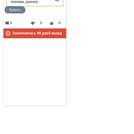
техника, разное
Купить
mode_comment
thumb_down
thumb_up
0
0
0
Закончилась
49
дней назад