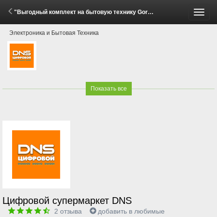
"Выгодный комплект на бытовую технику Gorenje и Hisense!" (2 - 22 Июня 2026)
Пере
Электроника и Бытовая Техника
меню
Показать все
Цифровой супермаркет DNS
2
отзыва
добавить в любимые