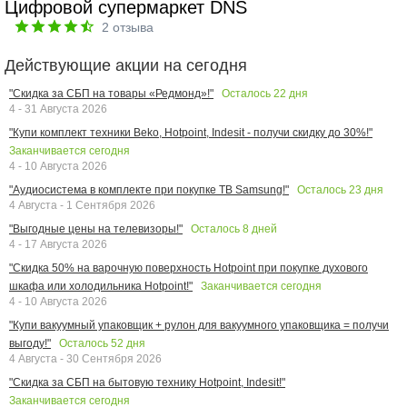
Цифровой супермаркет DNS
2
отзыва
Действующие акции на сегодня
Осталось
22
дня
"Скидка за СБП на товары «Редмонд»!"
4 - 31 Августа 2026
"Купи комплект техники Beko, Hotpoint, Indesit - получи скидку до 30%!"
Заканчивается сегодня
4 - 10 Августа 2026
Осталось
23
дня
"Аудиосистема в комплекте при покупке ТВ Samsung!"
4 Августа - 1 Сентября 2026
Осталось
8
дней
"Выгодные цены на телевизоры!"
4 - 17 Августа 2026
"Скидка 50% на варочную поверхность Hotpoint при покупке духового
Заканчивается сегодня
шкафа или холодильника Hotpoint!"
4 - 10 Августа 2026
"Купи вакуумный упаковщик + рулон для вакуумного упаковщика = получи
Осталось
52
дня
выгоду!"
4 Августа - 30 Сентября 2026
"Скидка за СБП на бытовую технику Hotpoint, Indesit!"
Заканчивается сегодня