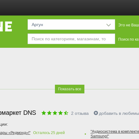
Аргун
Это не Ваш
Поиск по к
Показать все
рмаркет DNS
2
отзыва
добавить в любим
ции:
"Аудиосистема в комплекте
вары «Редмонд»!"
Осталось
25
дней
Samsung!"