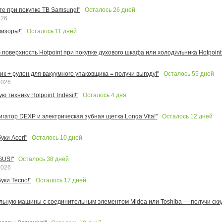
Осталось
26
дней
те при покупке ТВ Samsung!"
026
Осталось
11
дней
изоры!"
поверхность Hotpoint при покупке духового шкафа или холодильника Hotpoint!
Осталось
55
дней
к + рулон для вакуумного упаковщика = получи выгоду!"
2026
Осталось
4
дня
 технику Hotpoint, Indesit!"
Осталось
12
дней
игатор DEXP и электрическая зубная щетка Longa Vita!"
Осталось
10
дней
ки Acer!"
Осталось
38
дней
SUS!"
2026
Осталось
17
дней
уки Tecno!"
льную машины с соединительным элементом Midea или Toshiba — получи скид