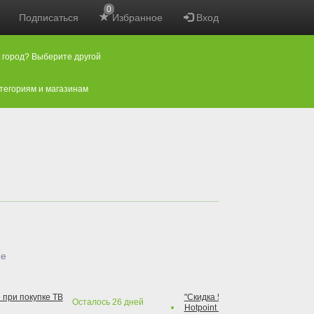
0
Подписаться
Избранное
Вход
 город? Выберите другой
атегориям и магазинам
ые
 при покупке ТВ
"Скидка 50% на варочную повер
Осталось
26
дней
Hotpoint при покупке духового 