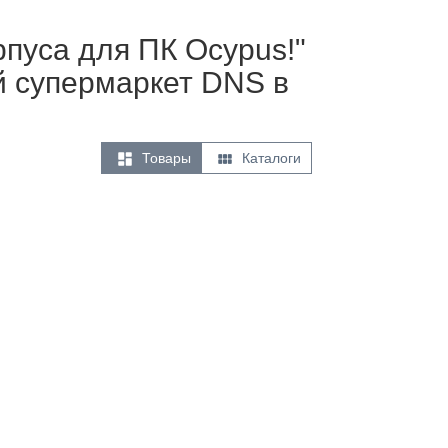
рпуса для ПК Ocypus!"
й супермаркет DNS в


Товары
Каталоги