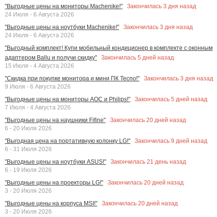
Закончилась
3
дня назад
"Выгодные цены на мониторы Machenike!"
24 Июля - 6 Августа 2026
Закончилась
3
дня назад
"Выгодные цены на ноутбуки Machenike!"
24 Июля - 6 Августа 2026
"Выгодный комплект! Купи мобильный кондиционер в комплекте с оконным
Закончилась
5
дней назад
адаптером Ballu и получи скидку"
15 Июля - 4 Августа 2026
Закончилась
3
дня назад
"Скидка при покупке монитора и мини ПК Tecno!"
9 Июля - 6 Августа 2026
Закончилась
5
дней назад
"Выгодные цены на мониторы AOC и Philips!"
7 Июля - 4 Августа 2026
Закончилась
20
дней назад
"Выгодные цены на наушники Fifine"
6 - 20 Июля 2026
Закончилась
9
дней назад
"Выгодная цена на портативную колонку LG!"
6 - 31 Июля 2026
Закончилась
21
день назад
"Выгодные цены на ноутбуки ASUS!"
6 - 19 Июля 2026
Закончилась
20
дней назад
"Выгодные цены на проекторы LG!"
3 - 20 Июля 2026
Закончилась
20
дней назад
"Выгодные цены на корпуса MSI!"
3 - 20 Июля 2026