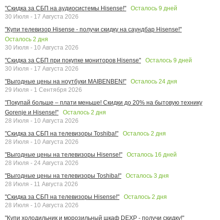
Осталось
9
дней
"Скидка за СБП на аудиосистемы Hisense!"
30 Июля - 17 Августа 2026
"Купи телевизор Hisense - получи скидку на саундбар Hisense!"
Осталось
2
дня
30 Июля - 10 Августа 2026
Осталось
9
дней
"Скидка за СБП при покупке мониторов Hisense"
30 Июля - 17 Августа 2026
Осталось
24
дня
"Выгодные цены на ноутбуки MAIBENBEN!"
29 Июля - 1 Сентября 2026
"Покупай больше – плати меньше! Скидки до 20% на бытовую технику
Осталось
2
дня
Gorenje и Hisense!"
28 Июля - 10 Августа 2026
Осталось
2
дня
"Скидка за СБП на телевизоры Toshiba!"
28 Июля - 10 Августа 2026
Осталось
16
дней
"Выгодные цены на телевизоры Hisense!"
28 Июля - 24 Августа 2026
Осталось
3
дня
"Выгодные цены на телевизоры Toshiba!"
28 Июля - 11 Августа 2026
Осталось
2
дня
"Скидка за СБП на телевизоры Hisense!"
28 Июля - 10 Августа 2026
"Купи холодильник и морозильный шкаф DEXP - получи скидку!"