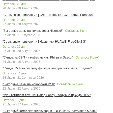
Осталось
22
дня
28 Июля - 30 Августа 2026
"Сервисные привилегии | Смартфоны HUAWEI серии Pura 90s"
Осталось
22
дня
27 Июля - 30 Августа 2026
Осталось
3
дня
"Выгодные цены на телевизоры Hisense!"
27 Июля - 11 Августа 2026
"Сервисные привилегии | Наушники HUAWEI FreeClip 2 S"
Осталось
22
дня
27 Июля - 30 Августа 2026
Осталось
8
дней
"Скидка за СБП на кофемашины Philips и Saeco!"
24 Июля - 16 Августа 2026
"Скидка 15% на систему фильтрации при покупке картриджа!"
Осталось
44
дня
24 Июля - 21 Сентября 2026
Осталось
14
дней
"Выгодные цены на моноблоки MSI!"
22 Июля - 22 Августа 2026
"Купи комплект техники Haier, Candy - получи скидку до 20%!"
Осталось
9
дней
21 Июля - 17 Августа 2026
"Выгодный комплект: телевизор TCL и консоль PlayStation 5 Slim!"