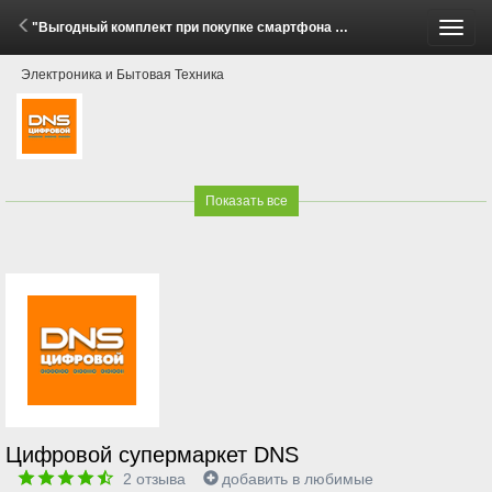
"Выгодный комплект при покупке смартфона Honor Magic V5!" (29 Мая - 27 Июля 2026)
Пере
Электроника и Бытовая Техника
меню
Показать все
Цифровой супермаркет DNS
2
отзыва
добавить в любимые