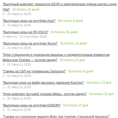
"Выгодный комплект: ирригатор DEXP и электрическая зубная щетка Longa
Осталось
10
дней
Vita!"
4 - 18 Августа 2026
Осталось
8
дней
"Выгодные цены на ноутбуки Acer!"
3 - 16 Августа 2026
Осталось
36
дней
"Выгодные цены на ПК ASUS!"
3 Августа - 13 Сентября 2026
Осталось
15
дней
"Выгодные цены на ноутбуки Tecno!"
3 - 23 Августа 2026
"Купи стиральную и сушильную машины с соединительным элементом
Осталось
23
дня
Midea или Toshiba — получи скидку!"
1 - 31 Августа 2026
Осталось
8
дней
"Скидка за СБП на телевизоры Samsung!"
1 - 16 Августа 2026
Осталось
23
дня
"Выгодная цена на мойку высокого давления Karcher!"
1 - 31 Августа 2026
Осталось
23
дня
"Купи комплект бытовой техники Midea - получи скидку!"
1 - 31 Августа 2026
Осталось
23
дня
"Выгодные цены на ноутбуки HONOR!"
1 - 31 Августа 2026
"Скидка на сушильную машину Beko при покупке стиральной машины!"