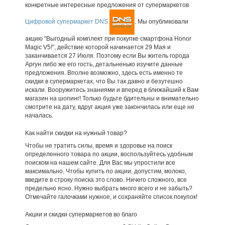
конкретные интересные предложения от супермаркетов
Цифровой супермаркет DNS
. Мы опубликовали
акцию "Выгодный комплект при покупке смартфона Honor
Magic V5!", действие которой начинается 29 Мая и
заканчивается 27 Июля. Поэтому если Вы житель города
Аргун либо же его гость, детальненько изучите данные
предложения. Вполне возможно, здесь есть именно те
скидки в супермаркетах, что Вы так давно и безутешно
искали. Вооружитесь знаниями и вперед в ближайший к Вам
магазин на шопинг! Только будьте бдительны и внимательно
смотрите на дату, вдруг акция уже закончилась или еще не
началась.
Как найти скидки на нужный товар?
Чтобы не тратить силы, время и здоровье на поиск
определенного товара по акции, воспользуйтесь удобным
поиском на нашем сайте. Для Вас мы упростили все
максимально. Чтобы купить по акции, допустим, молоко,
введите в строку поиска это слово. Ничего сложного, все
предельно ясно. Нужно выбрать много всего и не забыть?
Отмечайте галочками нужное, и сохраняйте список покупок!
Акции и скидки супермаркетов во благо