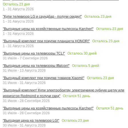
Осталось
23
дня
1 - 31 Августа 2026
Осталось
23
дня
"Купи телевизор LG и саундбар - получи скидку!"
1 - 31 Августа 2026
Осталось
23
дня
"Выгодные цены на хозяйственные пылесосы Karcher!"
1 - 31 Августа 2026
Осталось
23
дня
"Выгодный комплект при покупке планшета HONOR!"
1 - 31 Августа 2026
Осталось
30
дней
"Выгодные цены на телевизоры TCL!"
31 Июля - 7 Сентября 2026
Осталось
5
дней
"Выгодные цены на телевизоры Iffalcon!"
31 Июля - 13 Августа 2026
Осталось
23
дня
"Выгодный комплект при покупке товаров Xiaomi!"
31 Июля - 31 Августа 2026
"Выгодный комплект! Купи электробритву, электричекую зубную щетку или
Остался
51
день
ирригатор Redmond и получи скид"
31 Июля - 28 Сентября 2026
Остался
51
день
"Выгодные цены на хозяйственные пылесосы Karcher!"
31 Июля - 28 Сентября 2026
Осталось
23
дня
"Выгодная цена на телевизор LG!"
30 Июля - 31 Августа 2026