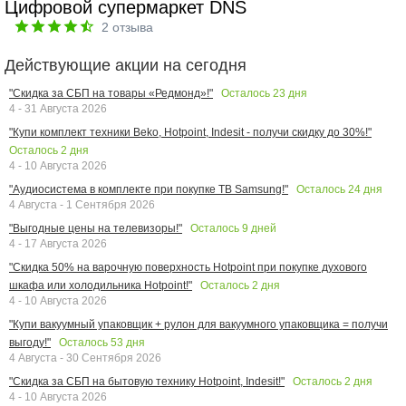
Цифровой супермаркет DNS
2
отзыва
Действующие акции на сегодня
Осталось
23
дня
"Скидка за СБП на товары «Редмонд»!"
4 - 31 Августа 2026
"Купи комплект техники Beko, Hotpoint, Indesit - получи скидку до 30%!"
Осталось
2
дня
4 - 10 Августа 2026
Осталось
24
дня
"Аудиосистема в комплекте при покупке ТВ Samsung!"
4 Августа - 1 Сентября 2026
Осталось
9
дней
"Выгодные цены на телевизоры!"
4 - 17 Августа 2026
"Скидка 50% на варочную поверхность Hotpoint при покупке духового
Осталось
2
дня
шкафа или холодильника Hotpoint!"
4 - 10 Августа 2026
"Купи вакуумный упаковщик + рулон для вакуумного упаковщика = получи
Осталось
53
дня
выгоду!"
4 Августа - 30 Сентября 2026
Осталось
2
дня
"Скидка за СБП на бытовую технику Hotpoint, Indesit!"
4 - 10 Августа 2026