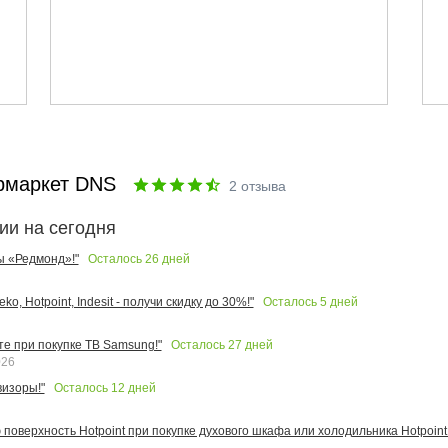
рмаркет DNS
2
отзыва
ии на сегодня
Осталось
26
дней
ы «Редмонд»!"
Осталось
5
дней
o, Hotpoint, Indesit - получи скидку до 30%!"
Осталось
27
дней
те при покупке ТВ Samsung!"
026
Осталось
12
дней
изоры!"
поверхность Hotpoint при покупке духового шкафа или холодильника Hotpoint!