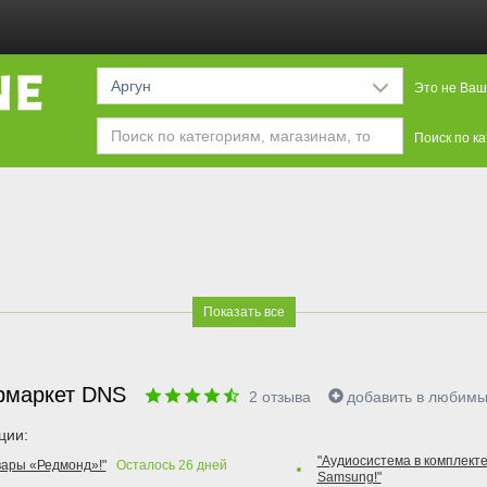
Аргун
Это не Ваш
Поиск по к
Показать все
рмаркет DNS
2
отзыва
добавить в любим
ции:
"Аудиосистема в комплекте
вары «Редмонд»!"
Осталось
26
дней
Samsung!"