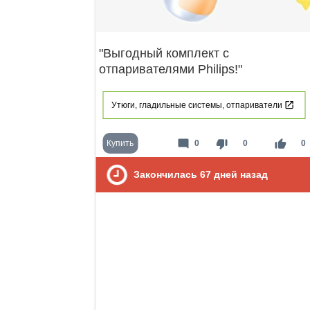
"Выгодный комплект с
отпаривателями Philips!"
Утюги, гладильные системы, отпариватели
mode_comment
thumb_down
thumb_up
Купить
0
0
0
Закончилась
67
дней назад