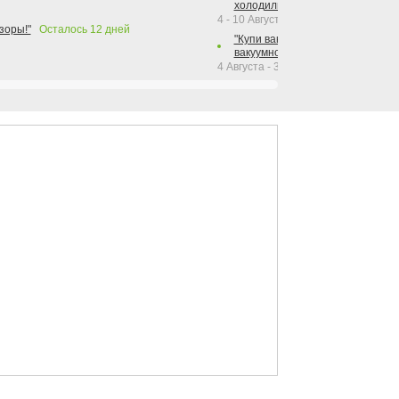
холодильника Hotpoint!"
4 - 10 Августа 2026
зоры!"
Осталось
12
дней
"Купи вакуумный упаковщик + р
вакуумного упаковщика = получи
4 Августа - 30 Сентября 2026