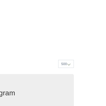
500
egram