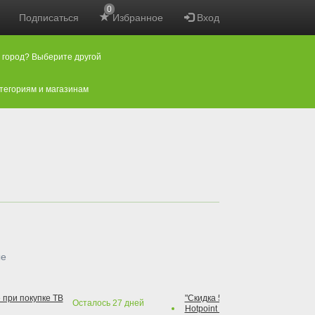
0
Подписаться
Избранное
Вход
 город? Выберите другой
атегориям и магазинам
ые
 при покупке ТВ
"Скидка 50% на варочную повер
Осталось
27
дней
Hotpoint при покупке духового 