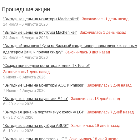
Прошедшие акции
Закончилась
1
день назад
"Выгодные цены на мониторы Machenike!"
24 Июля - 6 Августа 2026
Закончилась
1
день назад
"Выгодные цены на ноутбуки Machenike!"
24 Июля - 6 Августа 2026
"Выгодный комплект! Купи мобильный кондиционер в комплекте с оконным
Закончилась
3
дня назад
адаптером Ballu и получи скидку"
15 Июля - 4 Августа 2026
"Скидка при покупке монитора и мини ПК Tecno!"
Закончилась
1
день назад
9 Июля - 6 Августа 2026
Закончилась
3
дня назад
"Выгодные цены на мониторы AOC и Philips!"
7 Июля - 4 Августа 2026
Закончилась
18
дней назад
"Выгодные цены на наушники Fifine"
6 - 20 Июля 2026
Закончилась
7
дней назад
"Выгодная цена на портативную колонку LG!"
6 - 31 Июля 2026
Закончилась
19
дней назад
"Выгодные цены на ноутбуки ASUS!"
6 - 19 Июля 2026
Закончилась
18
дней назад
"Выгодные цены на проекторы LG!"