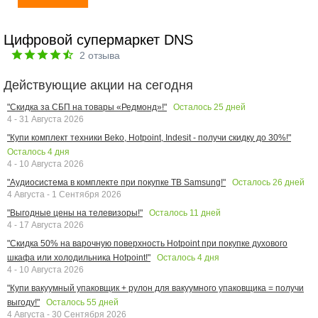
Цифровой супермаркет DNS
2
отзыва
Действующие акции на сегодня
Осталось
25
дней
"Скидка за СБП на товары «Редмонд»!"
4 - 31 Августа 2026
"Купи комплект техники Beko, Hotpoint, Indesit - получи скидку до 30%!"
Осталось
4
дня
4 - 10 Августа 2026
Осталось
26
дней
"Аудиосистема в комплекте при покупке ТВ Samsung!"
4 Августа - 1 Сентября 2026
Осталось
11
дней
"Выгодные цены на телевизоры!"
4 - 17 Августа 2026
"Скидка 50% на варочную поверхность Hotpoint при покупке духового
Осталось
4
дня
шкафа или холодильника Hotpoint!"
4 - 10 Августа 2026
"Купи вакуумный упаковщик + рулон для вакуумного упаковщика = получи
Осталось
55
дней
выгоду!"
4 Августа - 30 Сентября 2026