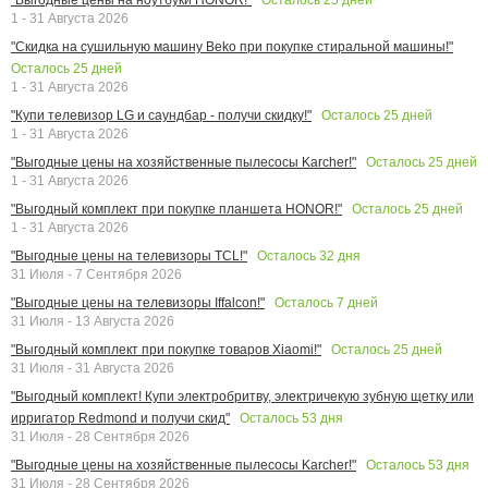
1 - 31 Августа 2026
"Скидка на сушильную машину Beko при покупке стиральной машины!"
Осталось
25
дней
1 - 31 Августа 2026
Осталось
25
дней
"Купи телевизор LG и саундбар - получи скидку!"
1 - 31 Августа 2026
Осталось
25
дней
"Выгодные цены на хозяйственные пылесосы Karcher!"
1 - 31 Августа 2026
Осталось
25
дней
"Выгодный комплект при покупке планшета HONOR!"
1 - 31 Августа 2026
Осталось
32
дня
"Выгодные цены на телевизоры TCL!"
31 Июля - 7 Сентября 2026
Осталось
7
дней
"Выгодные цены на телевизоры Iffalcon!"
31 Июля - 13 Августа 2026
Осталось
25
дней
"Выгодный комплект при покупке товаров Xiaomi!"
31 Июля - 31 Августа 2026
"Выгодный комплект! Купи электробритву, электричекую зубную щетку или
Осталось
53
дня
ирригатор Redmond и получи скид"
31 Июля - 28 Сентября 2026
Осталось
53
дня
"Выгодные цены на хозяйственные пылесосы Karcher!"
31 Июля - 28 Сентября 2026