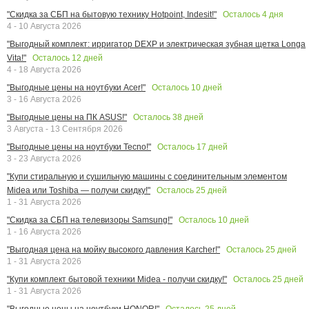
Осталось
4
дня
"Скидка за СБП на бытовую технику Hotpoint, Indesit!"
4 - 10 Августа 2026
"Выгодный комплект: ирригатор DEXP и электрическая зубная щетка Longa
Осталось
12
дней
Vita!"
4 - 18 Августа 2026
Осталось
10
дней
"Выгодные цены на ноутбуки Acer!"
3 - 16 Августа 2026
Осталось
38
дней
"Выгодные цены на ПК ASUS!"
3 Августа - 13 Сентября 2026
Осталось
17
дней
"Выгодные цены на ноутбуки Tecno!"
3 - 23 Августа 2026
"Купи стиральную и сушильную машины с соединительным элементом
Осталось
25
дней
Midea или Toshiba — получи скидку!"
1 - 31 Августа 2026
Осталось
10
дней
"Скидка за СБП на телевизоры Samsung!"
1 - 16 Августа 2026
Осталось
25
дней
"Выгодная цена на мойку высокого давления Karcher!"
1 - 31 Августа 2026
Осталось
25
дней
"Купи комплект бытовой техники Midea - получи скидку!"
1 - 31 Августа 2026
Осталось
25
дней
"Выгодные цены на ноутбуки HONOR!"