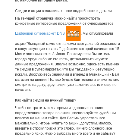
по наиболее выгодным ценам.
Скидки и акции в магазинах – все подробности и детали
На текущей страничке можно найти просмотреть
конкретные интересные предложения от супермаркетов
Цифровой супермаркет DNS
. Мы опубликовали
акцию "Выгодный комплект: шлемы виртуальной реальности
и сопутствующие товары!", действие которой начинается 15
Мая и заканчивается 8 Июня. Поэтому если Вы житель
города Аргун либо же его гость, детальненько изучите
данные предложения. Вполне возможно, здесь есть именно
те скидки в супермаркетах, что Вы так давно и безутешно
искали. Вооружитесь знаниями и вперед в ближайший к Вам
магазин на шопинг! Только будьте бдительны и внимательно
смотрите на дату, вдруг акция уже закончилась или еще не
началась.
Как найти скидки на нужный товар?
Чтобы не тратить силы, время и здоровье на поиск
определенного товара по акции, воспользуйтесь удобным
поиском на нашем сайте. Для Вас мы упростили все
максимально. Чтобы купить по акции, допустим, молоко,
введите в строку поиска это слово. Ничего сложного, все
предельно ясно. Нужно выбрать много всего и не забыть?