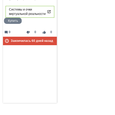
Системы и очки
виртуальной реальности
Купить
mode_comment
thumb_down
thumb_up
0
0
0
Закончилась
60
дней назад