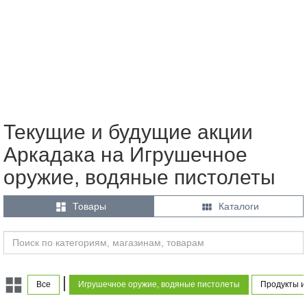
Текущие и будущие акции
Аркадака на Игрушечное
оружие, водяные пистолеты


Товары
Каталоги
|
Все
Игрушечное оружие, водяные пистолеты
Продукты и