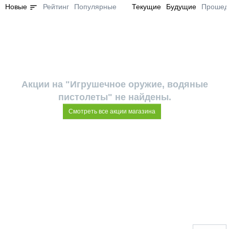
sort
Новые
Рейтинг
Популярные
Текущие
Будущие
Прошед
Акции на "Игрушечное оружие, водяные
пистолеты" не найдены.
Смотреть все акции магазина