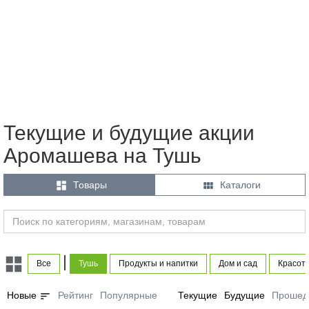
Текущие и будущие акции
Аромашева на Тушь


Товары
Каталоги
|
Все
Тушь
Продукты и напитки
Дом и сад
Красота
sort
Новые
Рейтинг
Популярные
Текущие
Будущие
Прошед