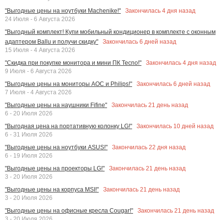
Закончилась
4
дня назад
"Выгодные цены на ноутбуки Machenike!"
24 Июля - 6 Августа 2026
"Выгодный комплект! Купи мобильный кондиционер в комплекте с оконным
Закончилась
6
дней назад
адаптером Ballu и получи скидку"
15 Июля - 4 Августа 2026
Закончилась
4
дня назад
"Скидка при покупке монитора и мини ПК Tecno!"
9 Июля - 6 Августа 2026
Закончилась
6
дней назад
"Выгодные цены на мониторы AOC и Philips!"
7 Июля - 4 Августа 2026
Закончилась
21
день назад
"Выгодные цены на наушники Fifine"
6 - 20 Июля 2026
Закончилась
10
дней назад
"Выгодная цена на портативную колонку LG!"
6 - 31 Июля 2026
Закончилась
22
дня назад
"Выгодные цены на ноутбуки ASUS!"
6 - 19 Июля 2026
Закончилась
21
день назад
"Выгодные цены на проекторы LG!"
3 - 20 Июля 2026
Закончилась
21
день назад
"Выгодные цены на корпуса MSI!"
3 - 20 Июля 2026
Закончилась
21
день назад
"Выгодные цены на офисные кресла Cougar!"
3 - 20 Июля 2026