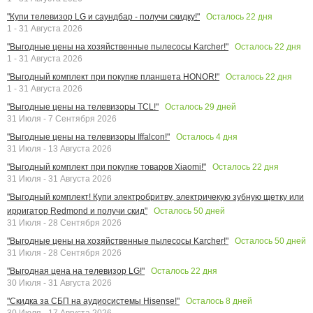
Осталось
22
дня
"Купи телевизор LG и саундбар - получи скидку!"
1 - 31 Августа 2026
Осталось
22
дня
"Выгодные цены на хозяйственные пылесосы Karcher!"
1 - 31 Августа 2026
Осталось
22
дня
"Выгодный комплект при покупке планшета HONOR!"
1 - 31 Августа 2026
Осталось
29
дней
"Выгодные цены на телевизоры TCL!"
31 Июля - 7 Сентября 2026
Осталось
4
дня
"Выгодные цены на телевизоры Iffalcon!"
31 Июля - 13 Августа 2026
Осталось
22
дня
"Выгодный комплект при покупке товаров Xiaomi!"
31 Июля - 31 Августа 2026
"Выгодный комплект! Купи электробритву, электричекую зубную щетку или
Осталось
50
дней
ирригатор Redmond и получи скид"
31 Июля - 28 Сентября 2026
Осталось
50
дней
"Выгодные цены на хозяйственные пылесосы Karcher!"
31 Июля - 28 Сентября 2026
Осталось
22
дня
"Выгодная цена на телевизор LG!"
30 Июля - 31 Августа 2026
Осталось
8
дней
"Скидка за СБП на аудиосистемы Hisense!"
30 Июля - 17 Августа 2026