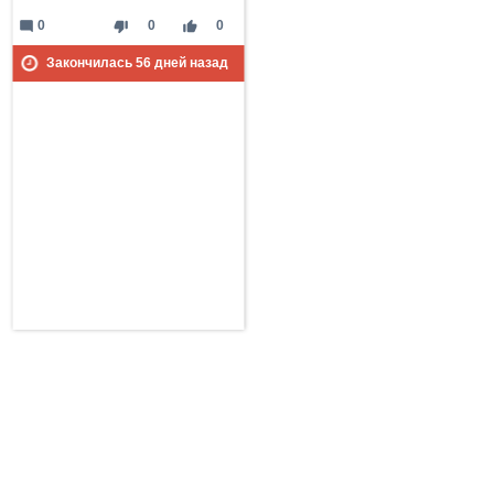
mode_comment
thumb_down
thumb_up
0
0
0
Закончилась
56
дней назад