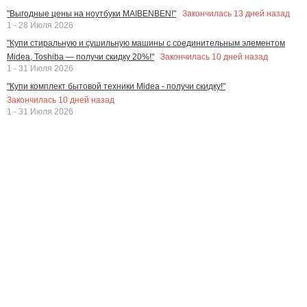
Закончилась
13
дней назад
"Выгодные цены на ноутбуки MAIBENBEN!"
1 - 28 Июля 2026
"Купи стиральную и сушильную машины с соединительным элементом
Закончилась
10
дней назад
Midea, Toshiba — получи скидку 20%!"
1 - 31 Июля 2026
"Купи комплект бытовой техники Midea - получи скидку!"
Закончилась
10
дней назад
1 - 31 Июля 2026