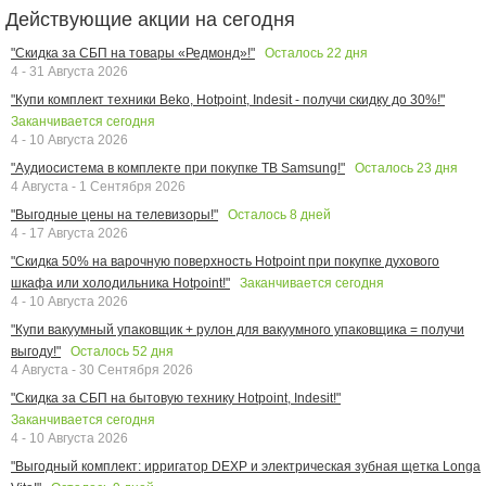
Действующие акции на сегодня
Осталось
22
дня
"Скидка за СБП на товары «Редмонд»!"
4 - 31 Августа 2026
"Купи комплект техники Beko, Hotpoint, Indesit - получи скидку до 30%!"
Заканчивается сегодня
4 - 10 Августа 2026
Осталось
23
дня
"Аудиосистема в комплекте при покупке ТВ Samsung!"
4 Августа - 1 Сентября 2026
Осталось
8
дней
"Выгодные цены на телевизоры!"
4 - 17 Августа 2026
"Скидка 50% на варочную поверхность Hotpoint при покупке духового
Заканчивается сегодня
шкафа или холодильника Hotpoint!"
4 - 10 Августа 2026
"Купи вакуумный упаковщик + рулон для вакуумного упаковщика = получи
Осталось
52
дня
выгоду!"
4 Августа - 30 Сентября 2026
"Скидка за СБП на бытовую технику Hotpoint, Indesit!"
Заканчивается сегодня
4 - 10 Августа 2026
"Выгодный комплект: ирригатор DEXP и электрическая зубная щетка Longa