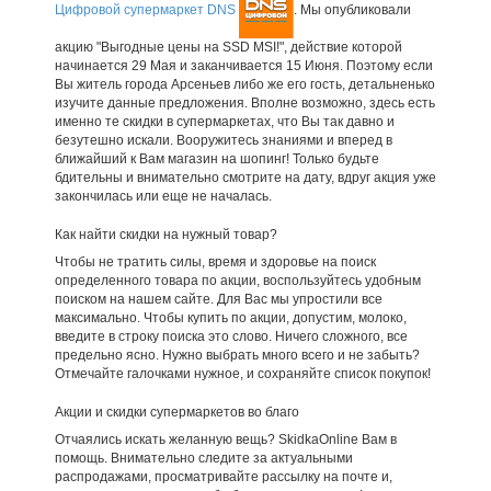
Цифровой супермаркет DNS
. Мы опубликовали
акцию "Выгодные цены на SSD MSI!", действие которой
начинается 29 Мая и заканчивается 15 Июня. Поэтому если
Вы житель города Арсеньев либо же его гость, детальненько
изучите данные предложения. Вполне возможно, здесь есть
именно те скидки в супермаркетах, что Вы так давно и
безутешно искали. Вооружитесь знаниями и вперед в
ближайший к Вам магазин на шопинг! Только будьте
бдительны и внимательно смотрите на дату, вдруг акция уже
закончилась или еще не началась.
Как найти скидки на нужный товар?
Чтобы не тратить силы, время и здоровье на поиск
определенного товара по акции, воспользуйтесь удобным
поиском на нашем сайте. Для Вас мы упростили все
максимально. Чтобы купить по акции, допустим, молоко,
введите в строку поиска это слово. Ничего сложного, все
предельно ясно. Нужно выбрать много всего и не забыть?
Отмечайте галочками нужное, и сохраняйте список покупок!
Акции и скидки супермаркетов во благо
Отчаялись искать желанную вещь? SkidkaOnline Вам в
помощь. Внимательно следите за актуальными
распродажами, просматривайте рассылку на почте и,