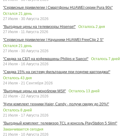
"Сервисные привилегии | Смартфоны HUAWEI серии Pura 90s"
Остался
21
день
27 Июля - 30 Августа 2026
Осталось
2
дня
"Выгодные цены на телевизоры Hisense!"
27 Июля - 11 Августа 2026
"Сервисные привилегии | Наушники HUAWEI FreeClip 2 S"
Остался
21
день
27 Июля - 30 Августа 2026
Осталось
7
дней
"Скидка за СБП на кофемашины Philips и Saeco!"
24 Июля - 16 Августа 2026
"Скидка 15% на систему фильтрации при покупке картриджа!"
Осталось
43
дня
24 Июля - 21 Сентября 2026
Осталось
13
дней
"Выгодные цены на моноблоки MSI!"
22 Июля - 22 Августа 2026
"Купи комплект техники Haier, Candy - получи скидку до 20%!"
Осталось
8
дней
21 Июля - 17 Августа 2026
"Выгодный комплект: телевизор TCL и консоль PlayStation 5 Slim!"
Заканчивается сегодня
21 Июля - 10 Августа 2026