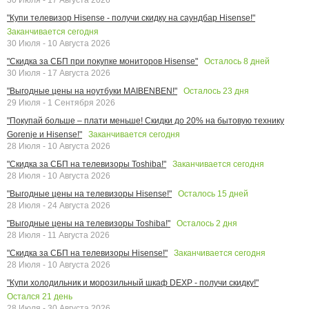
"Купи телевизор Hisense - получи скидку на саундбар Hisense!"
Заканчивается сегодня
30 Июля - 10 Августа 2026
Осталось
8
дней
"Скидка за СБП при покупке мониторов Hisense"
30 Июля - 17 Августа 2026
Осталось
23
дня
"Выгодные цены на ноутбуки MAIBENBEN!"
29 Июля - 1 Сентября 2026
"Покупай больше – плати меньше! Скидки до 20% на бытовую технику
Заканчивается сегодня
Gorenje и Hisense!"
28 Июля - 10 Августа 2026
Заканчивается сегодня
"Скидка за СБП на телевизоры Toshiba!"
28 Июля - 10 Августа 2026
Осталось
15
дней
"Выгодные цены на телевизоры Hisense!"
28 Июля - 24 Августа 2026
Осталось
2
дня
"Выгодные цены на телевизоры Toshiba!"
28 Июля - 11 Августа 2026
Заканчивается сегодня
"Скидка за СБП на телевизоры Hisense!"
28 Июля - 10 Августа 2026
"Купи холодильник и морозильный шкаф DEXP - получи скидку!"
Остался
21
день
28 Июля - 30 Августа 2026