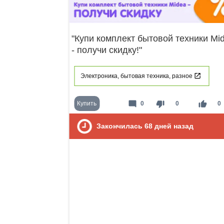
"Купи комплект бытовой техники Mi
- получи скидку!"
Электроника, бытовая техника, разное
mode_comment
thumb_down
thumb_up
Купить
0
0
0
Закончилась
68
дней назад