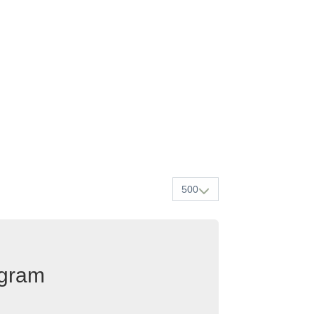
500
egram