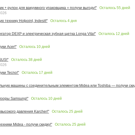
Осталось
55
дней
к + рулон для вакуумного упаковщика = получи выгоду!"
2026
Осталось
4
дня
 технику Hotpoint, Indesit!"
Осталось
12
дней
игатор DEXP и электрическая зубная щетка Longa Vita!"
Осталось
10
дней
ки Acer!"
Осталось
38
дней
SUS!"
2026
Осталось
17
дней
уки Tecno!"
льную машины с соединительным элементом Midea или Toshiba — получи скид
Осталось
10
дней
изоры Samsung!"
Осталось
25
дней
высокого давления Karcher!"
Осталось
25
дней
ехники Midea - получи скидку!"