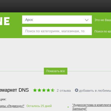
Арск
Это не Ваш
Поиск по к
Показать все
рмаркет DNS
2
отзыва
добавить в любим
ции:
"Аудиосистема в комплекте
вары «Редмонд»!"
Осталось
25
дней
Samsung!"