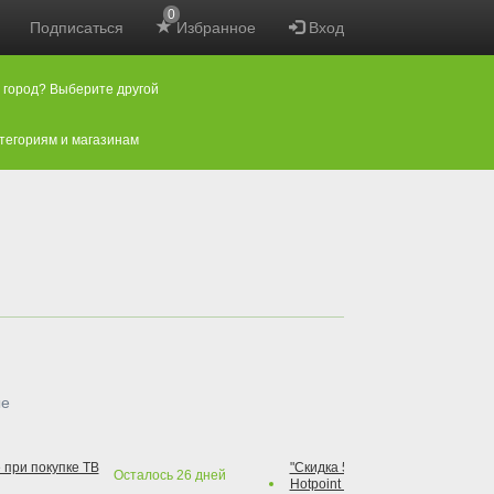
0
Подписаться
Избранное
Вход
 город? Выберите другой
атегориям и магазинам
ые
 при покупке ТВ
"Скидка 50% на варочную повер
Осталось
26
дней
Hotpoint при покупке духового 