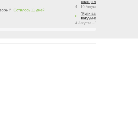
холодильника Hotpoint!"
4 - 10 Августа 2026
зоры!"
Осталось
11
дней
"Купи вакуумный упаковщик + р
вакуумного упаковщика = получи
4 Августа - 30 Сентября 2026