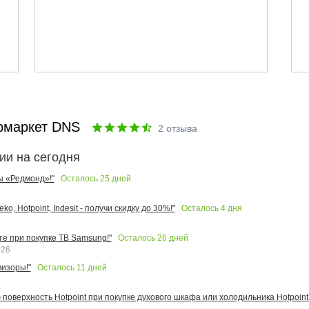
рмаркет DNS
2
отзыва
ии на сегодня
Осталось
25
дней
ы «Редмонд»!"
Осталось
4
дня
o, Hotpoint, Indesit - получи скидку до 30%!"
Осталось
26
дней
те при покупке ТВ Samsung!"
026
Осталось
11
дней
изоры!"
поверхность Hotpoint при покупке духового шкафа или холодильника Hotpoint!