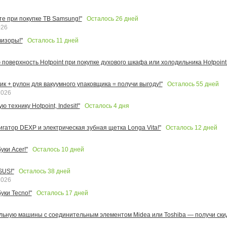
Осталось
26
дней
те при покупке ТВ Samsung!"
026
Осталось
11
дней
изоры!"
поверхность Hotpoint при покупке духового шкафа или холодильника Hotpoint!
Осталось
55
дней
к + рулон для вакуумного упаковщика = получи выгоду!"
2026
Осталось
4
дня
 технику Hotpoint, Indesit!"
Осталось
12
дней
игатор DEXP и электрическая зубная щетка Longa Vita!"
Осталось
10
дней
ки Acer!"
Осталось
38
дней
SUS!"
2026
Осталось
17
дней
уки Tecno!"
льную машины с соединительным элементом Midea или Toshiba — получи скид