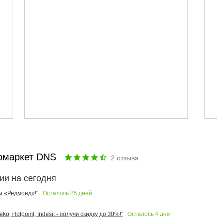
рмаркет DNS
2
отзыва
ии на сегодня
Осталось
25
дней
ы «Редмонд»!"
Осталось
4
дня
o, Hotpoint, Indesit - получи скидку до 30%!"