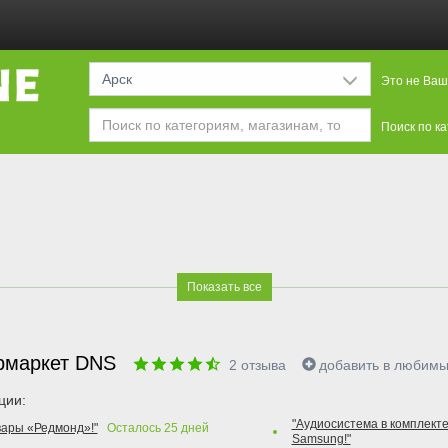
Арск
Это не Ваш
Поиск по к
Показать все
рмаркет DNS
2
отзыва
добавить в любим
ции:
"Аудиосистема в комплекте
вары «Редмонд»!"
Осталось
25
дней
Samsung!"