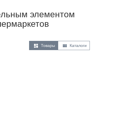
тельным элементом
упермаркетов


Товары
Каталоги