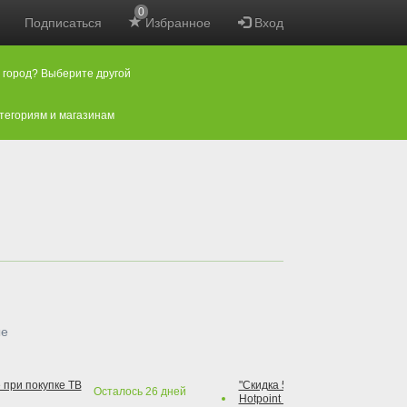
0
Подписаться
Избранное
Вход
 город? Выберите другой
атегориям и магазинам
ые
 при покупке ТВ
"Скидка 50% на варочную повер
Осталось
26
дней
Hotpoint при покупке духового 