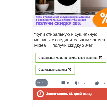
"Купи стиральную и сушильную
машины с соединительным элемен
Midea — получи скидку 20%!"
Стиральная машина (стиральные машины)
Сушильные машины
mode_comment
thumb_down
thumb_up
Купить
0
0
0
Закончилась
68
дней назад