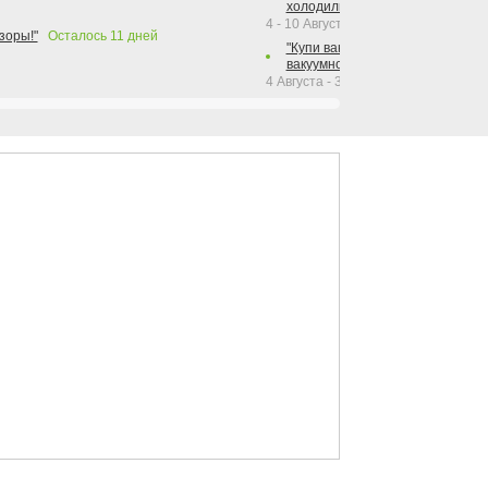
холодильника Hotpoint!"
4 - 10 Августа 2026
зоры!"
Осталось
11
дней
"Купи вакуумный упаковщик + р
вакуумного упаковщика = получи
4 Августа - 30 Сентября 2026