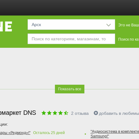
Арск
Это не Ваш
Поиск по к
Показать все
рмаркет DNS
2
отзыва
добавить в любим
ции:
"Аудиосистема в комплекте
вары «Редмонд»!"
Осталось
25
дней
Samsung!"