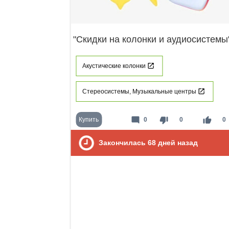
"Скидки на колонки и аудиосистемы
Акустические колонки
Стереосистемы, Музыкальные центры
mode_comment
thumb_down
thumb_up
Купить
0
0
0
Закончилась
68
дней назад