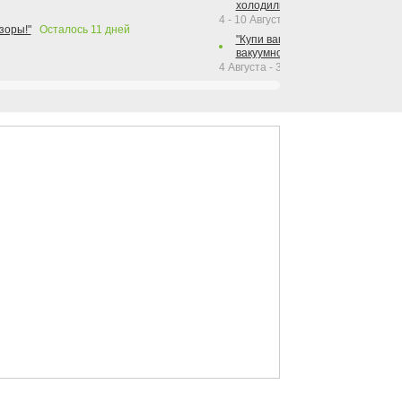
холодильника Hotpoint!"
4 - 10 Августа 2026
зоры!"
Осталось
11
дней
"Купи вакуумный упаковщик + р
вакуумного упаковщика = получи
4 Августа - 30 Сентября 2026