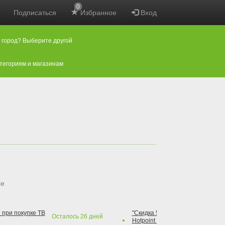
0
Подписаться
Избранное
Вход
 город? Выберите другой
атегориям и магазинам
ые
 при покупке ТВ
"Скидка 50% на варочную повер
Осталось
26
дней
Hotpoint при покупке духового 