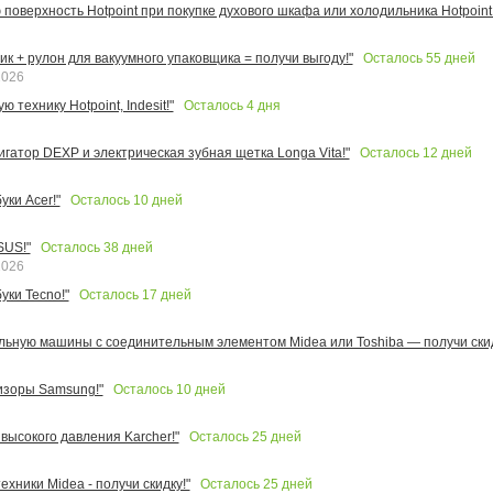
поверхность Hotpoint при покупке духового шкафа или холодильника Hotpoint!
Осталось
55
дней
к + рулон для вакуумного упаковщика = получи выгоду!"
2026
Осталось
4
дня
 технику Hotpoint, Indesit!"
Осталось
12
дней
игатор DEXP и электрическая зубная щетка Longa Vita!"
Осталось
10
дней
ки Acer!"
Осталось
38
дней
SUS!"
2026
Осталось
17
дней
уки Tecno!"
льную машины с соединительным элементом Midea или Toshiba — получи скид
Осталось
10
дней
изоры Samsung!"
Осталось
25
дней
высокого давления Karcher!"
Осталось
25
дней
ехники Midea - получи скидку!"