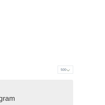
500
egram