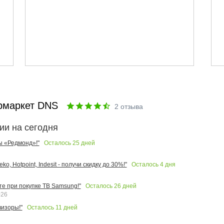
рмаркет DNS
2
отзыва
ии на сегодня
Осталось
25
дней
ы «Редмонд»!"
Осталось
4
дня
o, Hotpoint, Indesit - получи скидку до 30%!"
Осталось
26
дней
те при покупке ТВ Samsung!"
026
Осталось
11
дней
изоры!"