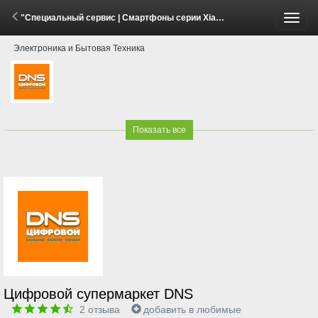
"Специальный сервис | Смартфоны серии Xiaomi 17Т" (29 Мая - 26 Июля 2026)
Пере
Электроника и Бытовая Техника
меню
Показать все
Цифровой супермаркет DNS
2
отзыва
добавить в любимые