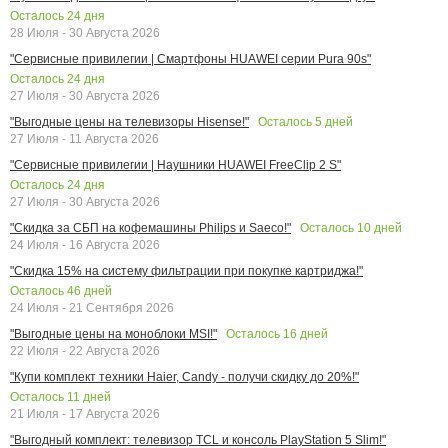
Осталось
24
дня
28 Июля - 30 Августа 2026
"Сервисные привилегии | Смартфоны HUAWEI серии Pura 90s"
Осталось
24
дня
27 Июля - 30 Августа 2026
Осталось
5
дней
"Выгодные цены на телевизоры Hisense!"
27 Июля - 11 Августа 2026
"Сервисные привилегии | Наушники HUAWEI FreeClip 2 S"
Осталось
24
дня
27 Июля - 30 Августа 2026
Осталось
10
дней
"Скидка за СБП на кофемашины Philips и Saeco!"
24 Июля - 16 Августа 2026
"Скидка 15% на систему фильтрации при покупке картриджа!"
Осталось
46
дней
24 Июля - 21 Сентября 2026
Осталось
16
дней
"Выгодные цены на моноблоки MSI!"
22 Июля - 22 Августа 2026
"Купи комплект техники Haier, Candy - получи скидку до 20%!"
Осталось
11
дней
21 Июля - 17 Августа 2026
"Выгодный комплект: телевизор TCL и консоль PlayStation 5 Slim!"