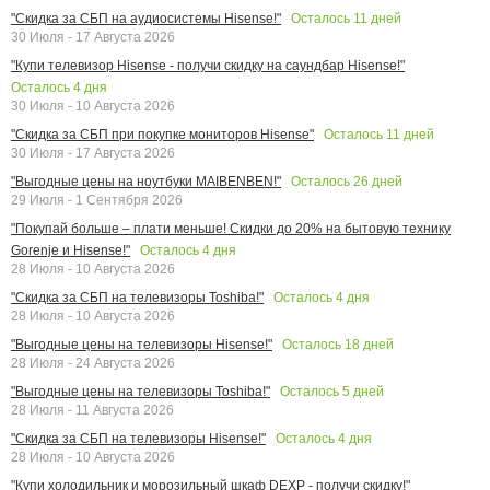
Осталось
11
дней
"Скидка за СБП на аудиосистемы Hisense!"
30 Июля - 17 Августа 2026
"Купи телевизор Hisense - получи скидку на саундбар Hisense!"
Осталось
4
дня
30 Июля - 10 Августа 2026
Осталось
11
дней
"Скидка за СБП при покупке мониторов Hisense"
30 Июля - 17 Августа 2026
Осталось
26
дней
"Выгодные цены на ноутбуки MAIBENBEN!"
29 Июля - 1 Сентября 2026
"Покупай больше – плати меньше! Скидки до 20% на бытовую технику
Осталось
4
дня
Gorenje и Hisense!"
28 Июля - 10 Августа 2026
Осталось
4
дня
"Скидка за СБП на телевизоры Toshiba!"
28 Июля - 10 Августа 2026
Осталось
18
дней
"Выгодные цены на телевизоры Hisense!"
28 Июля - 24 Августа 2026
Осталось
5
дней
"Выгодные цены на телевизоры Toshiba!"
28 Июля - 11 Августа 2026
Осталось
4
дня
"Скидка за СБП на телевизоры Hisense!"
28 Июля - 10 Августа 2026
"Купи холодильник и морозильный шкаф DEXP - получи скидку!"