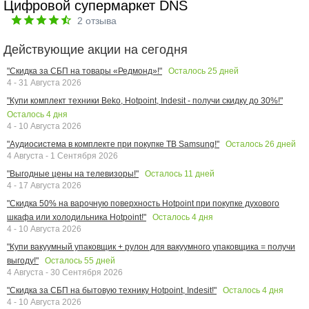
Цифровой супермаркет DNS
2
отзыва
Действующие акции на сегодня
Осталось
25
дней
"Скидка за СБП на товары «Редмонд»!"
4 - 31 Августа 2026
"Купи комплект техники Beko, Hotpoint, Indesit - получи скидку до 30%!"
Осталось
4
дня
4 - 10 Августа 2026
Осталось
26
дней
"Аудиосистема в комплекте при покупке ТВ Samsung!"
4 Августа - 1 Сентября 2026
Осталось
11
дней
"Выгодные цены на телевизоры!"
4 - 17 Августа 2026
"Скидка 50% на варочную поверхность Hotpoint при покупке духового
Осталось
4
дня
шкафа или холодильника Hotpoint!"
4 - 10 Августа 2026
"Купи вакуумный упаковщик + рулон для вакуумного упаковщика = получи
Осталось
55
дней
выгоду!"
4 Августа - 30 Сентября 2026
Осталось
4
дня
"Скидка за СБП на бытовую технику Hotpoint, Indesit!"
4 - 10 Августа 2026