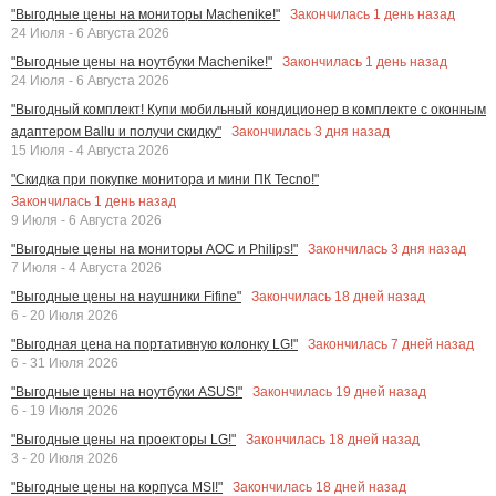
Закончилась
1
день назад
"Выгодные цены на мониторы Machenike!"
24 Июля - 6 Августа 2026
Закончилась
1
день назад
"Выгодные цены на ноутбуки Machenike!"
24 Июля - 6 Августа 2026
"Выгодный комплект! Купи мобильный кондиционер в комплекте с оконным
Закончилась
3
дня назад
адаптером Ballu и получи скидку"
15 Июля - 4 Августа 2026
"Скидка при покупке монитора и мини ПК Tecno!"
Закончилась
1
день назад
9 Июля - 6 Августа 2026
Закончилась
3
дня назад
"Выгодные цены на мониторы AOC и Philips!"
7 Июля - 4 Августа 2026
Закончилась
18
дней назад
"Выгодные цены на наушники Fifine"
6 - 20 Июля 2026
Закончилась
7
дней назад
"Выгодная цена на портативную колонку LG!"
6 - 31 Июля 2026
Закончилась
19
дней назад
"Выгодные цены на ноутбуки ASUS!"
6 - 19 Июля 2026
Закончилась
18
дней назад
"Выгодные цены на проекторы LG!"
3 - 20 Июля 2026
Закончилась
18
дней назад
"Выгодные цены на корпуса MSI!"