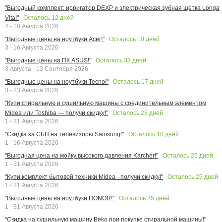
"Выгодный комплект: ирригатор DEXP и электрическая зубная щетка Longa
Осталось
12
дней
Vita!"
4 - 18 Августа 2026
Осталось
10
дней
"Выгодные цены на ноутбуки Acer!"
3 - 16 Августа 2026
Осталось
38
дней
"Выгодные цены на ПК ASUS!"
3 Августа - 13 Сентября 2026
Осталось
17
дней
"Выгодные цены на ноутбуки Tecno!"
3 - 23 Августа 2026
"Купи стиральную и сушильную машины с соединительным элементом
Осталось
25
дней
Midea или Toshiba — получи скидку!"
1 - 31 Августа 2026
Осталось
10
дней
"Скидка за СБП на телевизоры Samsung!"
1 - 16 Августа 2026
Осталось
25
дней
"Выгодная цена на мойку высокого давления Karcher!"
1 - 31 Августа 2026
Осталось
25
дней
"Купи комплект бытовой техники Midea - получи скидку!"
1 - 31 Августа 2026
Осталось
25
дней
"Выгодные цены на ноутбуки HONOR!"
1 - 31 Августа 2026
"Скидка на сушильную машину Beko при покупке стиральной машины!"