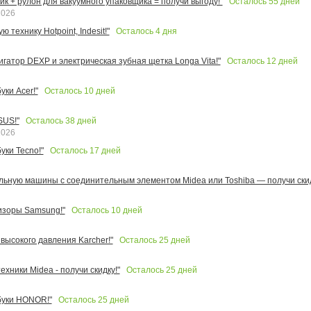
Осталось
55
дней
к + рулон для вакуумного упаковщика = получи выгоду!"
2026
Осталось
4
дня
 технику Hotpoint, Indesit!"
Осталось
12
дней
игатор DEXP и электрическая зубная щетка Longa Vita!"
Осталось
10
дней
ки Acer!"
Осталось
38
дней
SUS!"
2026
Осталось
17
дней
уки Tecno!"
льную машины с соединительным элементом Midea или Toshiba — получи скид
Осталось
10
дней
изоры Samsung!"
Осталось
25
дней
высокого давления Karcher!"
Осталось
25
дней
ехники Midea - получи скидку!"
Осталось
25
дней
буки HONOR!"