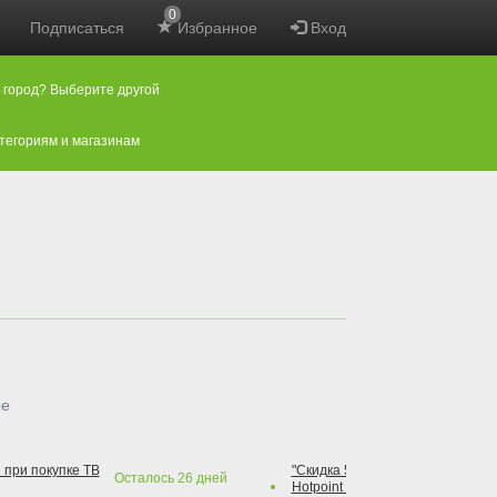
0
Подписаться
Избранное
Вход
 город? Выберите другой
атегориям и магазинам
ые
 при покупке ТВ
"Скидка 50% на варочную повер
Осталось
26
дней
Hotpoint при покупке духового 