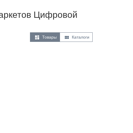
рмаркетов Цифровой


Товары
Каталоги