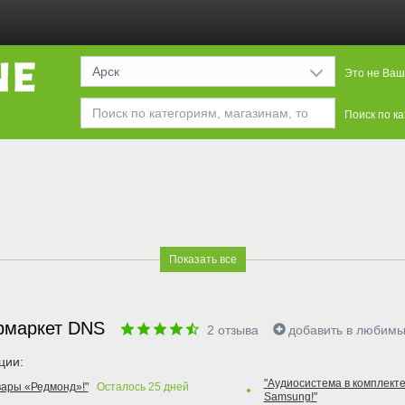
Арск
Это не Ваш
Поиск по к
Показать все
рмаркет DNS
2
отзыва
добавить в любим
ции:
"Аудиосистема в комплекте
вары «Редмонд»!"
Осталось
25
дней
Samsung!"