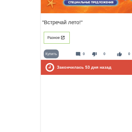
"Встречай лето!"
Разное
mode_comment
thumb_down
thumb_up
Купить
0
0
0
Закончилась
53
дня назад