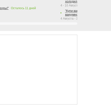
холодильника Hotpoint!"
4 - 10 Августа 2026
зоры!"
Осталось
11
дней
"Купи вакуумный упаковщик + р
вакуумного упаковщика = получи
4 Августа - 30 Сентября 2026