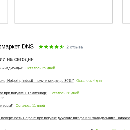
рмаркет DNS
2
отзыва
ии на сегодня
Осталось
25
дней
ы «Редмонд»!"
Осталось
4
дня
o, Hotpoint, Indesit - получи скидку до 30%!"
Осталось
26
дней
те при покупке ТВ Samsung!"
026
Осталось
11
дней
изоры!"
поверхность Hotpoint при покупке духового шкафа или холодильника Hotpoint!