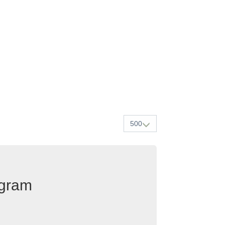
500
egram