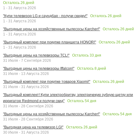
Осталось
26
дней
1 - 31 Августа 2026
Осталось
26
дней
"Купи телевизор LG и саундбар - получи скидку!"
1 - 31 Августа 2026
Осталось
26
дней
"Выгодные цены на хозяйственные пылесосы Karcher!"
1 - 31 Августа 2026
Осталось
26
дней
"Выгодный комплект при покупке планшета HONOR!"
1 - 31 Августа 2026
Осталось
33
дня
"Выгодные цены на телевизоры TCL!"
31 Июля - 7 Сентября 2026
Осталось
8
дней
"Выгодные цены на телевизоры Iffalcon!"
31 Июля - 13 Августа 2026
Осталось
26
дней
"Выгодный комплект при покупке товаров Xiaomi!"
31 Июля - 31 Августа 2026
"Выгодный комплект! Купи электробритву, электричекую зубную щетку или
Осталось
54
дня
ирригатор Redmond и получи скид"
31 Июля - 28 Сентября 2026
Осталось
54
дня
"Выгодные цены на хозяйственные пылесосы Karcher!"
31 Июля - 28 Сентября 2026
Осталось
26
дней
"Выгодная цена на телевизор LG!"
30 Июля - 31 Августа 2026