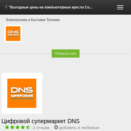
"Выгодные цены на компьютерные кресла Cougar!" (29 Мая - 15 Июня 2026)
Пере
Электроника и Бытовая Техника
меню
Показать все
Цифровой супермаркет DNS
2
отзыва
добавить в любимые