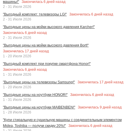
Закончилась
6
дней назад
машины!"
2 - 31 Июля 2026
Закончилась
6
дней назад
"Выгодный комплект: телевизоры LG!"
2 - 31 Июля 2026
"Выгодные цены на мойки высокого давления Karcher!"
Закончилась
6
дней назад
2 - 31 Июля 2026
"Выгодные цены на мойки высокого давления Bort!"
Закончилась
17
дней назад
1 - 20 Июля 2026
"Выгодный комплект при покупке смартфона Honor!"
Закончилась
6
дней назад
1 - 31 Июля 2026
Закончилась
17
дней назад
"Выгодные цены на телевизоры Samsung!"
1 - 20 Июля 2026
Закончилась
6
дней назад
"Выгодные цены на ноутбуки HONOR!"
1 - 31 Июля 2026
Закончилась
9
дней назад
"Выгодные цены на ноутбуки MAIBENBEN!"
1 - 28 Июля 2026
"Купи стиральную и сушильную машины с соединительным элементом
Закончилась
6
дней назад
Midea, Toshiba — получи скидку 20%!"
1 - 31 Июля 2026