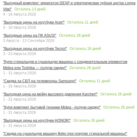
"Выгодный комплект: ирригатор DEXP и электрическая зубная щетка Longa
Осталось
13
дней
Vita!"
4 - 18 Августа 2026
Осталось
11
дней
"Выгодные цены на ноутбуки Acer!"
3 - 16 Августа 2026
Осталось
39
дней
"Выгодные цены на ПК ASUS!"
3 Августа - 13 Сентября 2026
Осталось
18
дней
"Выгодные цены на ноутбуки Tecno!"
3 - 23 Августа 2026
"Купи стиральную и сушильную машины с соединительным элементом
Осталось
26
дней
Midea или Toshiba — получи скидку!"
1 - 31 Августа 2026
Осталось
11
дней
"Скидка за СБП на телевизоры Samsung!"
1 - 16 Августа 2026
Осталось
26
дней
"Выгодная цена на мойку высокого давления Karcher!"
1 - 31 Августа 2026
Осталось
26
дней
"Купи комплект бытовой техники Midea - получи скидку!"
1 - 31 Августа 2026
Осталось
26
дней
"Выгодные цены на ноутбуки HONOR!"
1 - 31 Августа 2026
"Скидка на сушильную машину Beko при покупке стиральной машины!"