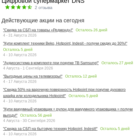
Цифровой супермаркет DNS
2
отзыва
Действующие акции на сегодня
Осталось
26
дней
"Скидка за СБП на товары «Редмонд»!"
4 - 31 Августа 2026
"Купи комплект техники Beko, Hotpoint, Indesit - получи скидку до 30%!"
Осталось
5
дней
4 - 10 Августа 2026
Осталось
27
дней
"Аудиосистема в комплекте при покупке ТВ Samsung!"
4 Августа - 1 Сентября 2026
Осталось
12
дней
"Выгодные цены на телевизоры!"
4 - 17 Августа 2026
"Скидка 50% на варочную поверхность Hotpoint при покупке духового
Осталось
5
дней
шкафа или холодильника Hotpoint!"
4 - 10 Августа 2026
"Купи вакуумный упаковщик + рулон для вакуумного упаковщика = получи
Осталось
56
дней
выгоду!"
4 Августа - 30 Сентября 2026
Осталось
5
дней
"Скидка за СБП на бытовую технику Hotpoint, Indesit!"
4 - 10 Августа 2026