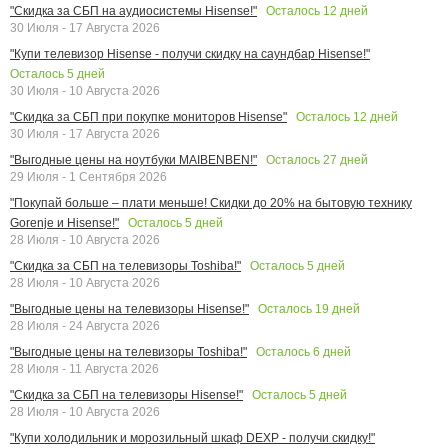
Осталось
12
дней
"Скидка за СБП на аудиосистемы Hisense!"
30 Июля - 17 Августа 2026
"Купи телевизор Hisense - получи скидку на саундбар Hisense!"
Осталось
5
дней
30 Июля - 10 Августа 2026
Осталось
12
дней
"Скидка за СБП при покупке мониторов Hisense"
30 Июля - 17 Августа 2026
Осталось
27
дней
"Выгодные цены на ноутбуки MAIBENBEN!"
29 Июля - 1 Сентября 2026
"Покупай больше – плати меньше! Скидки до 20% на бытовую технику
Осталось
5
дней
Gorenje и Hisense!"
28 Июля - 10 Августа 2026
Осталось
5
дней
"Скидка за СБП на телевизоры Toshiba!"
28 Июля - 10 Августа 2026
Осталось
19
дней
"Выгодные цены на телевизоры Hisense!"
28 Июля - 24 Августа 2026
Осталось
6
дней
"Выгодные цены на телевизоры Toshiba!"
28 Июля - 11 Августа 2026
Осталось
5
дней
"Скидка за СБП на телевизоры Hisense!"
28 Июля - 10 Августа 2026
"Купи холодильник и морозильный шкаф DEXP - получи скидку!"