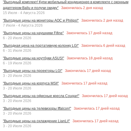
"Выгодный комплект! Купи мобильный кондиционер в комплекте с оконным
Закончилась
2
дня назад
адаптером Ballu и получи скидку"
15 Июля - 4 Августа 2026
Закончилась
2
дня назад
"Выгодные цены на мониторы AOC и Philips!"
7 Июля - 4 Августа 2026
Закончилась
17
дней назад
"Выгодные цены на наушники Fifine"
6 - 20 Июля 2026
Закончилась
6
дней назад
"Выгодная цена на портативную колонку LG!"
6 - 31 Июля 2026
Закончилась
18
дней назад
"Выгодные цены на ноутбуки ASUS!"
6 - 19 Июля 2026
Закончилась
17
дней назад
"Выгодные цены на проекторы LG!"
3 - 20 Июля 2026
Закончилась
17
дней назад
"Выгодные цены на корпуса MSI!"
3 - 20 Июля 2026
Закончилась
17
дней назад
"Выгодные цены на офисные кресла Cougar!"
3 - 20 Июля 2026
Закончилась
17
дней назад
"Выгодные цены на телевизоры Iffalcon!"
3 - 20 Июля 2026
Закончилась
17
дней назад
"Выгодные цены на охлаждение LianLi!"
3 - 20 Июля 2026