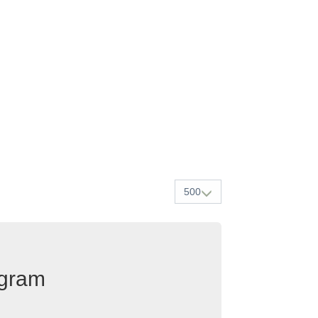
500
egram