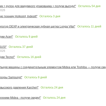
Осталось
54
дня
к + рулон для вакуумного упаковщика = получи выгоду!"
2026
Осталось
3
дня
 технику Hotpoint, Indesit!"
Осталось
11
дней
игатор DEXP и электрическая зубная щетка Longa Vita!"
Осталось
9
дней
ки Acer!"
Осталось
37
дней
SUS!"
2026
Осталось
16
дней
уки Tecno!"
льную машины с соединительным элементом Midea или Toshiba — получи скид
Осталось
9
дней
изоры Samsung!"
Осталось
24
дня
высокого давления Karcher!"
Осталось
24
дня
ехники Midea - получи скидку!"