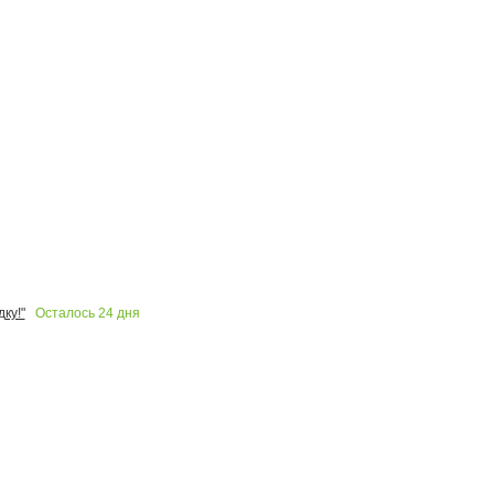
Осталось
24
дня
ку!"