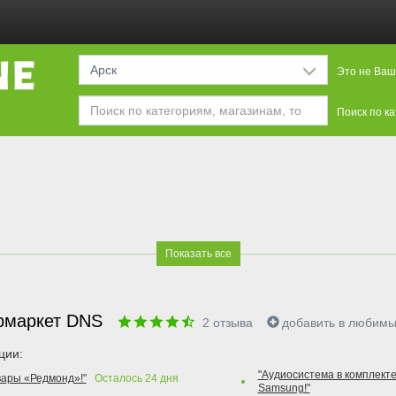
Арск
Это не Ваш
Поиск по к
Показать все
рмаркет DNS
2
отзыва
добавить в любим
ции:
"Аудиосистема в комплекте
вары «Редмонд»!"
Осталось
24
дня
Samsung!"