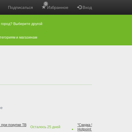
0
Подписаться
Избранное
Вход
 город? Выберите другой
атегориям и магазинам
ые
 при покупке ТВ
"Скидка 50% на варочную повер
Осталось
25
дней
Hotpoint при покупке духового 