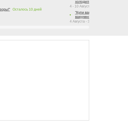
холодильника Hotpoint!"
4 - 10 Августа 2026
зоры!"
Осталось
10
дней
"Купи вакуумный упаковщик + р
вакуумного упаковщика = получи
4 Августа - 30 Сентября 2026