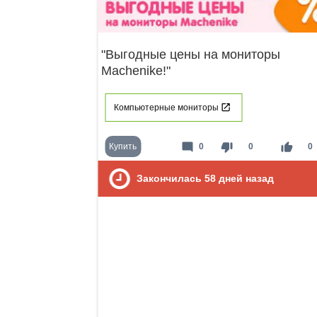
"Выгодные цены на мониторы
Machenike!"
Компьютерные мониторы
mode_comment
thumb_down
thumb_up
Купить
0
0
0
Закончилась
58
дней назад