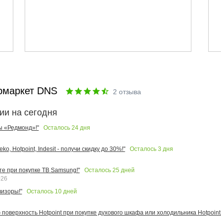
рмаркет DNS
2
отзыва
ии на сегодня
Осталось
24
дня
ы «Редмонд»!"
Осталось
3
дня
o, Hotpoint, Indesit - получи скидку до 30%!"
Осталось
25
дней
те при покупке ТВ Samsung!"
026
Осталось
10
дней
изоры!"
поверхность Hotpoint при покупке духового шкафа или холодильника Hotpoint!