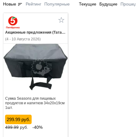
sort
Новые
Рейтинг
Популярные
Текущие
Будущие
Прошед
Акционные предложения (Татарстан)
(4 - 10 Августа 2026)
Сумка Seasons для пищевых
продуктов и напитков 34x20x19см
1шт.
299.99 руб.
499.99
руб.
-40%