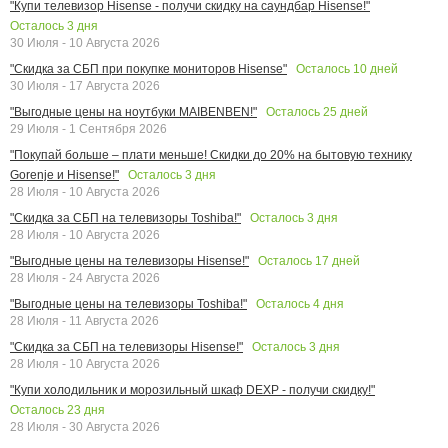
"Купи телевизор Hisense - получи скидку на саундбар Hisense!"
Осталось
3
дня
30 Июля - 10 Августа 2026
Осталось
10
дней
"Скидка за СБП при покупке мониторов Hisense"
30 Июля - 17 Августа 2026
Осталось
25
дней
"Выгодные цены на ноутбуки MAIBENBEN!"
29 Июля - 1 Сентября 2026
"Покупай больше – плати меньше! Скидки до 20% на бытовую технику
Осталось
3
дня
Gorenje и Hisense!"
28 Июля - 10 Августа 2026
Осталось
3
дня
"Скидка за СБП на телевизоры Toshiba!"
28 Июля - 10 Августа 2026
Осталось
17
дней
"Выгодные цены на телевизоры Hisense!"
28 Июля - 24 Августа 2026
Осталось
4
дня
"Выгодные цены на телевизоры Toshiba!"
28 Июля - 11 Августа 2026
Осталось
3
дня
"Скидка за СБП на телевизоры Hisense!"
28 Июля - 10 Августа 2026
"Купи холодильник и морозильный шкаф DEXP - получи скидку!"
Осталось
23
дня
28 Июля - 30 Августа 2026