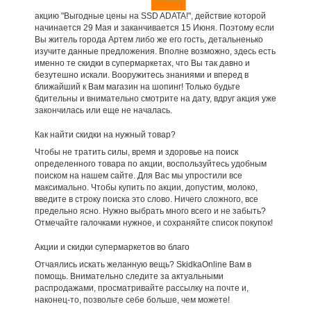
акцию "Выгодные цены на SSD ADATA!", действие которой
начинается 29 Мая и заканчивается 15 Июня. Поэтому если
Вы житель города Артем либо же его гость, детальненько
изучите данные предложения. Вполне возможно, здесь есть
именно те скидки в супермаркетах, что Вы так давно и
безутешно искали. Вооружитесь знаниями и вперед в
ближайший к Вам магазин на шопинг! Только будьте
бдительны и внимательно смотрите на дату, вдруг акция уже
закончилась или еще не началась.
Как найти скидки на нужный товар?
Чтобы не тратить силы, время и здоровье на поиск
определенного товара по акции, воспользуйтесь удобным
поиском на нашем сайте. Для Вас мы упростили все
максимально. Чтобы купить по акции, допустим, молоко,
введите в строку поиска это слово. Ничего сложного, все
предельно ясно. Нужно выбрать много всего и не забыть?
Отмечайте галочками нужное, и сохраняйте список покупок!
Акции и скидки супермаркетов во благо
Отчаялись искать желанную вещь? SkidkaOnline Вам в
помощь. Внимательно следите за актуальными
распродажами, просматривайте рассылку на почте и,
наконец-то, позвольте себе больше, чем можете!