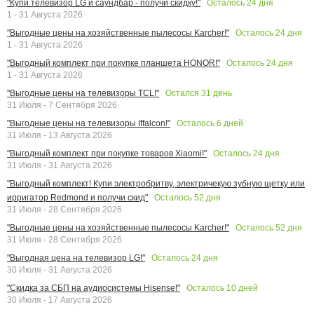
Осталось
24
дня
"Купи телевизор LG и саундбар - получи скидку!"
1 - 31 Августа 2026
Осталось
24
дня
"Выгодные цены на хозяйственные пылесосы Karcher!"
1 - 31 Августа 2026
Осталось
24
дня
"Выгодный комплект при покупке планшета HONOR!"
1 - 31 Августа 2026
Остался
31
день
"Выгодные цены на телевизоры TCL!"
31 Июля - 7 Сентября 2026
Осталось
6
дней
"Выгодные цены на телевизоры Iffalcon!"
31 Июля - 13 Августа 2026
Осталось
24
дня
"Выгодный комплект при покупке товаров Xiaomi!"
31 Июля - 31 Августа 2026
"Выгодный комплект! Купи электробритву, электричекую зубную щетку или
Осталось
52
дня
ирригатор Redmond и получи скид"
31 Июля - 28 Сентября 2026
Осталось
52
дня
"Выгодные цены на хозяйственные пылесосы Karcher!"
31 Июля - 28 Сентября 2026
Осталось
24
дня
"Выгодная цена на телевизор LG!"
30 Июля - 31 Августа 2026
Осталось
10
дней
"Скидка за СБП на аудиосистемы Hisense!"
30 Июля - 17 Августа 2026