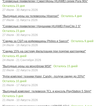
"Сервисные привилегии | Смартфоны HUAWEI серии Pura 90s"
Осталось
23
дня
27 Июля - 30 Августа 2026
Осталось
4
дня
"Выгодные цены на телевизоры Hisense!"
27 Июля - 11 Августа 2026
"Сервисные привилегии | Наушники HUAWEI FreeClip 2 S"
Осталось
23
дня
27 Июля - 30 Августа 2026
Осталось
9
дней
"Скидка за СБП на кофемашины Philips и Saeco!"
24 Июля - 16 Августа 2026
"Скидка 15% на систему фильтрации при покупке картриджа!"
Осталось
45
дней
24 Июля - 21 Сентября 2026
Осталось
15
дней
"Выгодные цены на моноблоки MSI!"
22 Июля - 22 Августа 2026
"Купи комплект техники Haier, Candy - получи скидку до 20%!"
Осталось
10
дней
21 Июля - 17 Августа 2026
"Выгодный комплект: телевизор TCL и консоль PlayStation 5 Slim!"
Осталось
3
дня
21 Июля - 10 Августа 2026