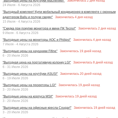
Закончилась
2
дня назад
"Выгодные цены на ноутбуки Machenike!"
24 Июля - 6 Августа 2026
"Выгодный комплект! Купи мобильный кондиционер в комплекте с оконным
Закончилась
4
дня назад
адаптером Ballu и получи скидку"
15 Июля - 4 Августа 2026
Закончилась
2
дня назад
"Скидка при покупке монитора и мини ПК Tecno!"
9 Июля - 6 Августа 2026
Закончилась
4
дня назад
"Выгодные цены на мониторы AOC и Philips!"
7 Июля - 4 Августа 2026
Закончилась
19
дней назад
"Выгодные цены на наушники Fifine"
6 - 20 Июля 2026
Закончилась
8
дней назад
"Выгодная цена на портативную колонку LG!"
6 - 31 Июля 2026
Закончилась
20
дней назад
"Выгодные цены на ноутбуки ASUS!"
6 - 19 Июля 2026
Закончилась
19
дней назад
"Выгодные цены на проекторы LG!"
3 - 20 Июля 2026
Закончилась
19
дней назад
"Выгодные цены на корпуса MSI!"
3 - 20 Июля 2026
Закончилась
19
дней назад
"Выгодные цены на офисные кресла Cougar!"
3 - 20 Июля 2026