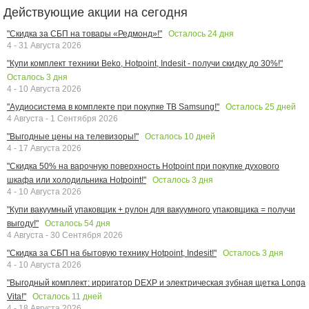
Действующие акции на сегодня
Осталось
24
дня
"Скидка за СБП на товары «Редмонд»!"
4 - 31 Августа 2026
"Купи комплект техники Beko, Hotpoint, Indesit - получи скидку до 30%!"
Осталось
3
дня
4 - 10 Августа 2026
Осталось
25
дней
"Аудиосистема в комплекте при покупке ТВ Samsung!"
4 Августа - 1 Сентября 2026
Осталось
10
дней
"Выгодные цены на телевизоры!"
4 - 17 Августа 2026
"Скидка 50% на варочную поверхность Hotpoint при покупке духового
Осталось
3
дня
шкафа или холодильника Hotpoint!"
4 - 10 Августа 2026
"Купи вакуумный упаковщик + рулон для вакуумного упаковщика = получи
Осталось
54
дня
выгоду!"
4 Августа - 30 Сентября 2026
Осталось
3
дня
"Скидка за СБП на бытовую технику Hotpoint, Indesit!"
4 - 10 Августа 2026
"Выгодный комплект: ирригатор DEXP и электрическая зубная щетка Longa
Осталось
11
дней
Vita!"
4 - 18 Августа 2026