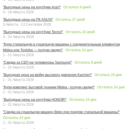
Осталось
9
дней
"Выгодные цены на ноутбуки Acer!"
3 - 16 Августа 2026
Осталось
37
дней
"Выгодные цены на ПК ASUS!"
3 Августа - 13 Сентября 2026
Осталось
16
дней
"Выгодные цены на ноутбуки Tecno!"
3 - 23 Августа 2026
"Купи стиральную и сушильную машины с соединительным элементом
Осталось
24
дня
Midea или Toshiba — получи скидку!"
1 - 31 Августа 2026
Осталось
9
дней
"Скидка за СБП на телевизоры Samsung!"
1 - 16 Августа 2026
Осталось
24
дня
"Выгодная цена на мойку высокого давления Karcher!"
1 - 31 Августа 2026
Осталось
24
дня
"Купи комплект бытовой техники Midea - получи скидку!"
1 - 31 Августа 2026
Осталось
24
дня
"Выгодные цены на ноутбуки HONOR!"
1 - 31 Августа 2026
"Скидка на сушильную машину Beko при покупке стиральной машины!"
Осталось
24
дня
1 - 31 Августа 2026