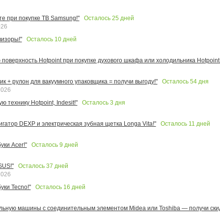
Осталось
25
дней
те при покупке ТВ Samsung!"
026
Осталось
10
дней
изоры!"
поверхность Hotpoint при покупке духового шкафа или холодильника Hotpoint!
Осталось
54
дня
к + рулон для вакуумного упаковщика = получи выгоду!"
2026
Осталось
3
дня
 технику Hotpoint, Indesit!"
Осталось
11
дней
игатор DEXP и электрическая зубная щетка Longa Vita!"
Осталось
9
дней
ки Acer!"
Осталось
37
дней
SUS!"
2026
Осталось
16
дней
уки Tecno!"
льную машины с соединительным элементом Midea или Toshiba — получи скид