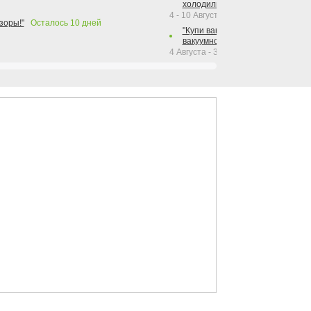
холодильника Hotpoint!"
4 - 10 Августа 2026
зоры!"
Осталось
10
дней
"Купи вакуумный упаковщик + р
вакуумного упаковщика = получи
4 Августа - 30 Сентября 2026