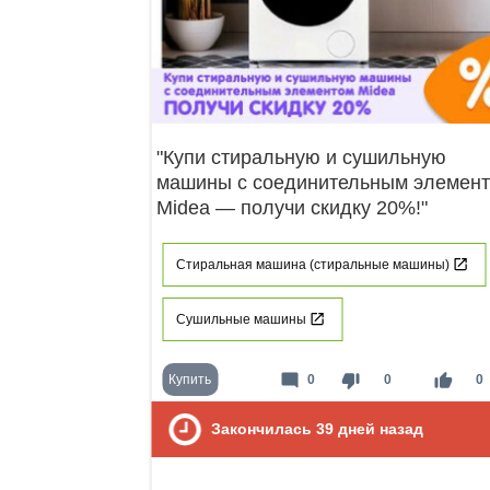
"Купи стиральную и сушильную
машины с соединительным элемен
Midea — получи скидку 20%!"
Стиральная машина (стиральные машины)
Сушильные машины
mode_comment
thumb_down
thumb_up
Купить
0
0
0
Закончилась
39
дней назад