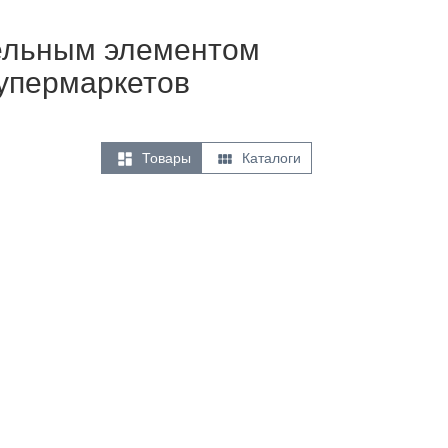
тельным элементом
супермаркетов


Товары
Каталоги