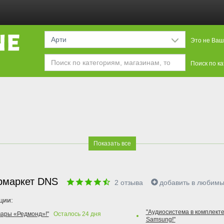
Арти
Это не Ваш
Поиск по к
Показать все
рмаркет DNS
2
отзыва
добавить в любим
ции:
"Аудиосистема в комплекте
вары «Редмонд»!"
Осталось
24
дня
Samsung!"