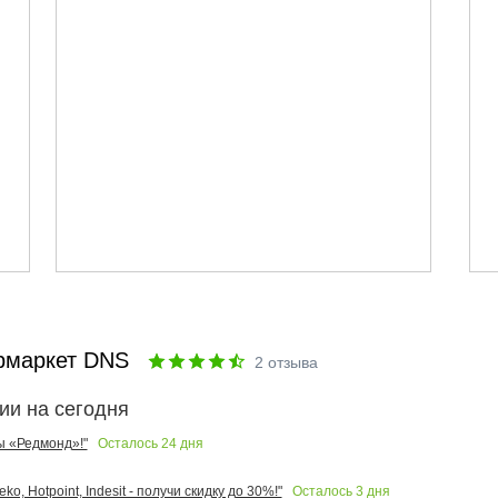
рмаркет DNS
2
отзыва
ии на сегодня
Осталось
24
дня
ы «Редмонд»!"
Осталось
3
дня
o, Hotpoint, Indesit - получи скидку до 30%!"