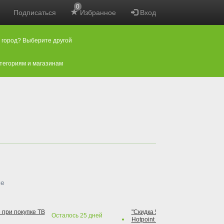
0
Подписаться
Избранное
Вход
 город? Выберите другой
атегориям и магазинам
ые
 при покупке ТВ
"Скидка 50% на варочную повер
Осталось
25
дней
Hotpoint при покупке духового 