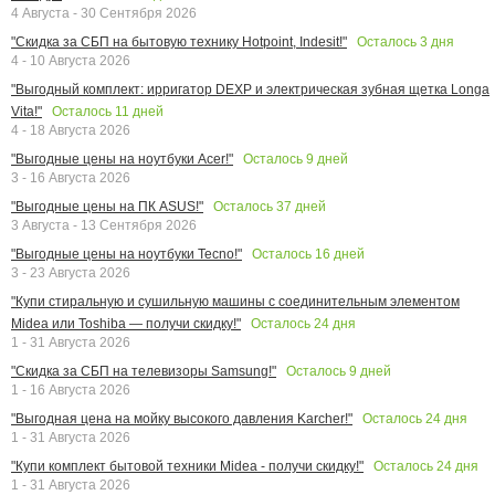
4 Августа - 30 Сентября 2026
Осталось
3
дня
"Скидка за СБП на бытовую технику Hotpoint, Indesit!"
4 - 10 Августа 2026
"Выгодный комплект: ирригатор DEXP и электрическая зубная щетка Longa
Осталось
11
дней
Vita!"
4 - 18 Августа 2026
Осталось
9
дней
"Выгодные цены на ноутбуки Acer!"
3 - 16 Августа 2026
Осталось
37
дней
"Выгодные цены на ПК ASUS!"
3 Августа - 13 Сентября 2026
Осталось
16
дней
"Выгодные цены на ноутбуки Tecno!"
3 - 23 Августа 2026
"Купи стиральную и сушильную машины с соединительным элементом
Осталось
24
дня
Midea или Toshiba — получи скидку!"
1 - 31 Августа 2026
Осталось
9
дней
"Скидка за СБП на телевизоры Samsung!"
1 - 16 Августа 2026
Осталось
24
дня
"Выгодная цена на мойку высокого давления Karcher!"
1 - 31 Августа 2026
Осталось
24
дня
"Купи комплект бытовой техники Midea - получи скидку!"
1 - 31 Августа 2026