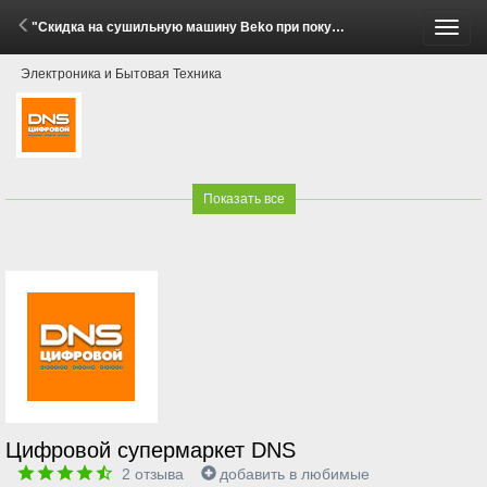
"Скидка на сушильную машину Beko при покупке стиральной машины!" (2 - 30 Июня 2026)
Пере
Электроника и Бытовая Техника
меню
Показать все
Цифровой супермаркет DNS
2
отзыва
добавить в любимые