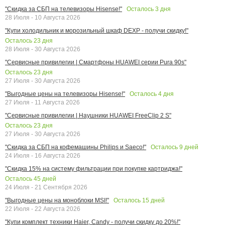
Осталось
3
дня
"Скидка за СБП на телевизоры Hisense!"
28 Июля - 10 Августа 2026
"Купи холодильник и морозильный шкаф DEXP - получи скидку!"
Осталось
23
дня
28 Июля - 30 Августа 2026
"Сервисные привилегии | Смартфоны HUAWEI серии Pura 90s"
Осталось
23
дня
27 Июля - 30 Августа 2026
Осталось
4
дня
"Выгодные цены на телевизоры Hisense!"
27 Июля - 11 Августа 2026
"Сервисные привилегии | Наушники HUAWEI FreeClip 2 S"
Осталось
23
дня
27 Июля - 30 Августа 2026
Осталось
9
дней
"Скидка за СБП на кофемашины Philips и Saeco!"
24 Июля - 16 Августа 2026
"Скидка 15% на систему фильтрации при покупке картриджа!"
Осталось
45
дней
24 Июля - 21 Сентября 2026
Осталось
15
дней
"Выгодные цены на моноблоки MSI!"
22 Июля - 22 Августа 2026
"Купи комплект техники Haier, Candy - получи скидку до 20%!"