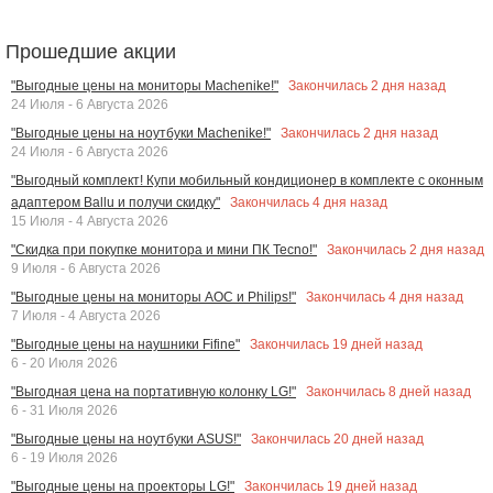
Прошедшие акции
Закончилась
2
дня назад
"Выгодные цены на мониторы Machenike!"
24 Июля - 6 Августа 2026
Закончилась
2
дня назад
"Выгодные цены на ноутбуки Machenike!"
24 Июля - 6 Августа 2026
"Выгодный комплект! Купи мобильный кондиционер в комплекте с оконным
Закончилась
4
дня назад
адаптером Ballu и получи скидку"
15 Июля - 4 Августа 2026
Закончилась
2
дня назад
"Скидка при покупке монитора и мини ПК Tecno!"
9 Июля - 6 Августа 2026
Закончилась
4
дня назад
"Выгодные цены на мониторы AOC и Philips!"
7 Июля - 4 Августа 2026
Закончилась
19
дней назад
"Выгодные цены на наушники Fifine"
6 - 20 Июля 2026
Закончилась
8
дней назад
"Выгодная цена на портативную колонку LG!"
6 - 31 Июля 2026
Закончилась
20
дней назад
"Выгодные цены на ноутбуки ASUS!"
6 - 19 Июля 2026
Закончилась
19
дней назад
"Выгодные цены на проекторы LG!"