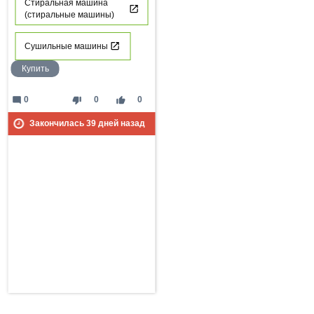
Стиральная машина
(стиральные машины)
Сушильные машины
Купить
mode_comment
thumb_down
thumb_up
0
0
0
Закончилась
39
дней назад