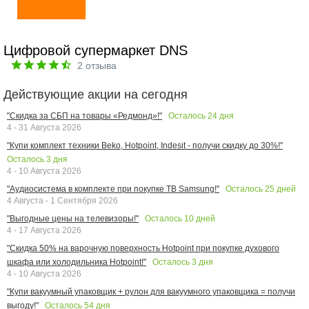
Цифровой супермаркет DNS
2
отзыва
Действующие акции на сегодня
Осталось
24
дня
"Скидка за СБП на товары «Редмонд»!"
4 - 31 Августа 2026
"Купи комплект техники Beko, Hotpoint, Indesit - получи скидку до 30%!"
Осталось
3
дня
4 - 10 Августа 2026
Осталось
25
дней
"Аудиосистема в комплекте при покупке ТВ Samsung!"
4 Августа - 1 Сентября 2026
Осталось
10
дней
"Выгодные цены на телевизоры!"
4 - 17 Августа 2026
"Скидка 50% на варочную поверхность Hotpoint при покупке духового
Осталось
3
дня
шкафа или холодильника Hotpoint!"
4 - 10 Августа 2026
"Купи вакуумный упаковщик + рулон для вакуумного упаковщика = получи
Осталось
54
дня
выгоду!"