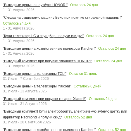
Осталось
24
дня
"Выгодные цены на ноутбуки HONOR!"
1 - 31 Августа 2026
"Скидка на сушильную машину Beko при покупке стиральной машины!"
Осталось
24
дня
1 - 31 Августа 2026
Осталось
24
дня
"Купи телевизор LG и саундбар - получи скидку!"
1 - 31 Августа 2026
Осталось
24
дня
"Выгодные цены на хозяйственные пылесосы Karcher!"
1 - 31 Августа 2026
Осталось
24
дня
"Выгодный комплект при покупке планшета HONOR!"
1 - 31 Августа 2026
Остался
31
день
"Выгодные цены на телевизоры TCL!"
31 Июля - 7 Сентября 2026
Осталось
6
дней
"Выгодные цены на телевизоры Iffalcon!"
31 Июля - 13 Августа 2026
Осталось
24
дня
"Выгодный комплект при покупке товаров Xiaomi!"
31 Июля - 31 Августа 2026
"Выгодный комплект! Купи электробритву, электричекую зубную щетку или
Осталось
52
дня
ирригатор Redmond и получи скид"
31 Июля - 28 Сентября 2026
Осталось
52
дня
"Выгодные цены на хозяйственные пылесосы Karcher!"