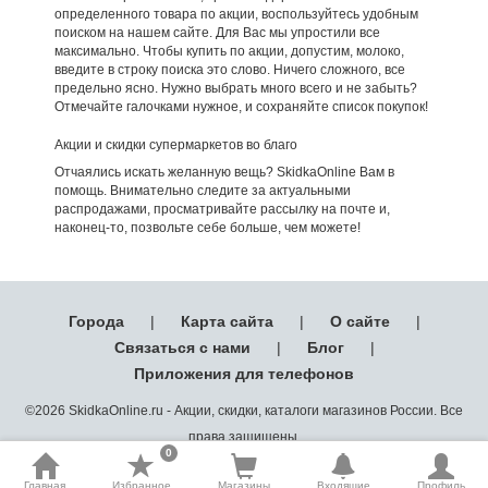
определенного товара по акции, воспользуйтесь удобным
поиском на нашем сайте. Для Вас мы упростили все
максимально. Чтобы купить по акции, допустим, молоко,
введите в строку поиска это слово. Ничего сложного, все
предельно ясно. Нужно выбрать много всего и не забыть?
Отмечайте галочками нужное, и сохраняйте список покупок!
Акции и скидки супермаркетов во благо
Отчаялись искать желанную вещь? SkidkaOnline Вам в
помощь. Внимательно следите за актуальными
распродажами, просматривайте рассылку на почте и,
наконец-то, позвольте себе больше, чем можете!
Города
|
Карта сайта
|
О сайте
|
Связаться с нами
|
Блог
|
Приложения для телефонов
©2026 SkidkaOnline.ru - Акции, скидки, каталоги магазинов России. Все
права защищены.
0
Главная
Избранное
Магазины
Входящие
Профиль