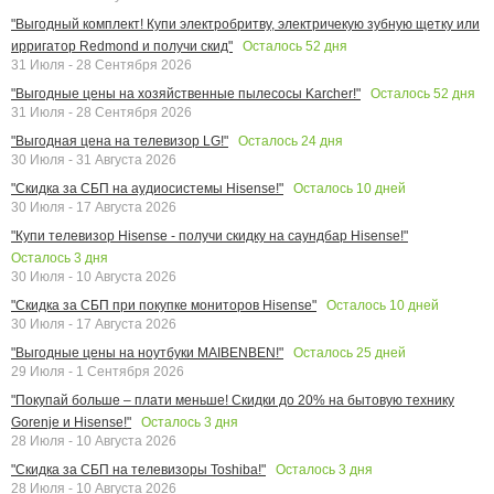
"Выгодный комплект! Купи электробритву, электричекую зубную щетку или
Осталось
52
дня
ирригатор Redmond и получи скид"
31 Июля - 28 Сентября 2026
Осталось
52
дня
"Выгодные цены на хозяйственные пылесосы Karcher!"
31 Июля - 28 Сентября 2026
Осталось
24
дня
"Выгодная цена на телевизор LG!"
30 Июля - 31 Августа 2026
Осталось
10
дней
"Скидка за СБП на аудиосистемы Hisense!"
30 Июля - 17 Августа 2026
"Купи телевизор Hisense - получи скидку на саундбар Hisense!"
Осталось
3
дня
30 Июля - 10 Августа 2026
Осталось
10
дней
"Скидка за СБП при покупке мониторов Hisense"
30 Июля - 17 Августа 2026
Осталось
25
дней
"Выгодные цены на ноутбуки MAIBENBEN!"
29 Июля - 1 Сентября 2026
"Покупай больше – плати меньше! Скидки до 20% на бытовую технику
Осталось
3
дня
Gorenje и Hisense!"
28 Июля - 10 Августа 2026
Осталось
3
дня
"Скидка за СБП на телевизоры Toshiba!"
28 Июля - 10 Августа 2026