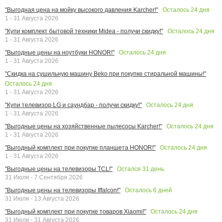
Осталось
24
дня
"Выгодная цена на мойку высокого давления Karcher!"
1 - 31 Августа 2026
Осталось
24
дня
"Купи комплект бытовой техники Midea - получи скидку!"
1 - 31 Августа 2026
Осталось
24
дня
"Выгодные цены на ноутбуки HONOR!"
1 - 31 Августа 2026
"Скидка на сушильную машину Beko при покупке стиральной машины!"
Осталось
24
дня
1 - 31 Августа 2026
Осталось
24
дня
"Купи телевизор LG и саундбар - получи скидку!"
1 - 31 Августа 2026
Осталось
24
дня
"Выгодные цены на хозяйственные пылесосы Karcher!"
1 - 31 Августа 2026
Осталось
24
дня
"Выгодный комплект при покупке планшета HONOR!"
1 - 31 Августа 2026
Остался
31
день
"Выгодные цены на телевизоры TCL!"
31 Июля - 7 Сентября 2026
Осталось
6
дней
"Выгодные цены на телевизоры Iffalcon!"
31 Июля - 13 Августа 2026
Осталось
24
дня
"Выгодный комплект при покупке товаров Xiaomi!"
31 Июля - 31 Августа 2026