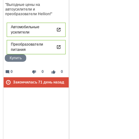
"Выгодные цены на
автоусилители и
преобразователи Hellion!"
Автомобильные
усилители
Преобразователи
питания
Купить
mode_comment
thumb_down
thumb_up
0
0
0
Закончилась
71
день назад