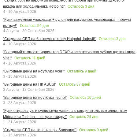
"Скидка 50% на варочную поверхность Hotpoint при покупке духового
Осталось
3
дня
шкафа или холодильника Hotpoint!"
4 - 10 Августа 2026
"Купи вакуумный упаковщик + рулон для вакуумного упаковщика = получи
Осталось
54
дня
выгоду!"
4 Августа - 30 Сентября 2026
Осталось
3
дня
"Скидка за СБП на бытовую технику Hotpoint, Indesit!"
4 - 10 Августа 2026
"Выгодный комплект: ирригатор DEXP и электрическая зубная щетка Longa
Осталось
11
дней
Vita!"
4 - 18 Августа 2026
Осталось
9
дней
"Выгодные цены на ноутбуки Acer!"
3 - 16 Августа 2026
Осталось
37
дней
"Выгодные цены на ПК ASUS!"
3 Августа - 13 Сентября 2026
Осталось
16
дней
"Выгодные цены на ноутбуки Tecno!"
3 - 23 Августа 2026
"Купи стиральную и сушильную машины с соединительным элементом
Осталось
24
дня
Midea или Toshiba — получи скидку!"
1 - 31 Августа 2026
Осталось
9
дней
"Скидка за СБП на телевизоры Samsung!"
1 - 16 Августа 2026