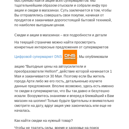
быстренько найти акции всех супермаркетов. Мы
тщательнейшим образом отыскали и собрали инфу про
акции и скидки в магазинах. Суть заключается в том, чтобы
Вы отправлялись совершать свои покупки, начиная от
продуктов и заканчивая дорогостоящей бытовой техникой,
по наиболее выгодным ценам.
Скидки и акции в магазинах – все подробности и детали
На текущей страничке можно найти просмотреть
конкретные интересные предложения от супермаркетов
Цифровой супермаркет DNS
. Мы опубликовали
акцию "Выгодные цены на автоусилители и
преобразователи Hellion!", действие которой начинается 1
Мая и заканчивается 30 Мая. Поэтому если Вы житель
города Арти либо же его гость, детальненько изучите
данные предложения. Вполне возможно, здесь есть именно
те скидки в супермаркетах, что Вы так давно и безутешно
искали. Вооружитесь знаниями и вперед в ближайший к Вам
магазин на шопинг! Только будьте бдительны и внимательно
смотрите на дату, вдруг акция уже закончилась или еще не
началась.
Как найти скидки на нужный товар?
Чтобы не тратить силы, время и здоровье на поиск