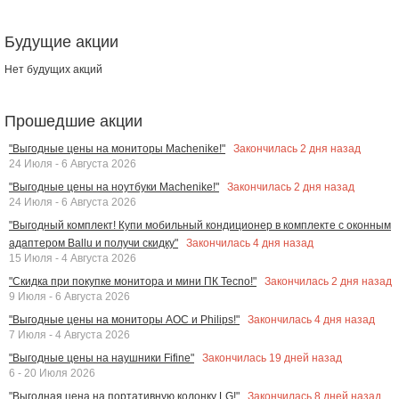
Будущие акции
Нет будущих акций
Прошедшие акции
Закончилась
2
дня назад
"Выгодные цены на мониторы Machenike!"
24 Июля - 6 Августа 2026
Закончилась
2
дня назад
"Выгодные цены на ноутбуки Machenike!"
24 Июля - 6 Августа 2026
"Выгодный комплект! Купи мобильный кондиционер в комплекте с оконным
Закончилась
4
дня назад
адаптером Ballu и получи скидку"
15 Июля - 4 Августа 2026
Закончилась
2
дня назад
"Скидка при покупке монитора и мини ПК Tecno!"
9 Июля - 6 Августа 2026
Закончилась
4
дня назад
"Выгодные цены на мониторы AOC и Philips!"
7 Июля - 4 Августа 2026
Закончилась
19
дней назад
"Выгодные цены на наушники Fifine"
6 - 20 Июля 2026
Закончилась
8
дней назад
"Выгодная цена на портативную колонку LG!"