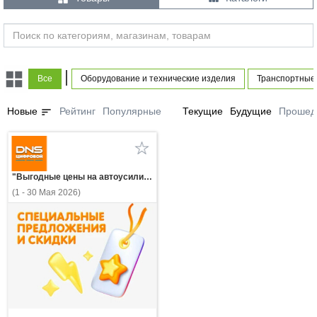
|
Все
Оборудование и технические изделия
Транспортные 
sort
Новые
Рейтинг
Популярные
Текущие
Будущие
Прошед
"Выгодные цены на автоусилители и преобразователи Hellion!"
(1 - 30 Мая 2026)