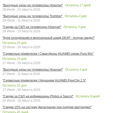
Осталось
17
дней
"Выгодные цены на телевизоры Hisense!"
28 Июля - 24 Августа 2026
Осталось
4
дня
"Выгодные цены на телевизоры Toshiba!"
28 Июля - 11 Августа 2026
Осталось
3
дня
"Скидка за СБП на телевизоры Hisense!"
28 Июля - 10 Августа 2026
"Купи холодильник и морозильный шкаф DEXP - получи скидку!"
Осталось
23
дня
28 Июля - 30 Августа 2026
"Сервисные привилегии | Смартфоны HUAWEI серии Pura 90s"
Осталось
23
дня
27 Июля - 30 Августа 2026
Осталось
4
дня
"Выгодные цены на телевизоры Hisense!"
27 Июля - 11 Августа 2026
"Сервисные привилегии | Наушники HUAWEI FreeClip 2 S"
Осталось
23
дня
27 Июля - 30 Августа 2026
Осталось
9
дней
"Скидка за СБП на кофемашины Philips и Saeco!"
24 Июля - 16 Августа 2026
"Скидка 15% на систему фильтрации при покупке картриджа!"
Осталось
45
дней