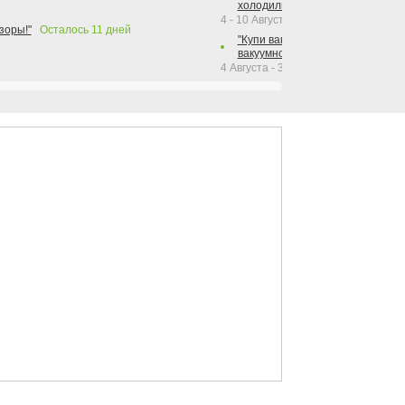
холодильника Hotpoint!"
4 - 10 Августа 2026
зоры!"
Осталось
11
дней
"Купи вакуумный упаковщик + р
вакуумного упаковщика = получи
4 Августа - 30 Сентября 2026