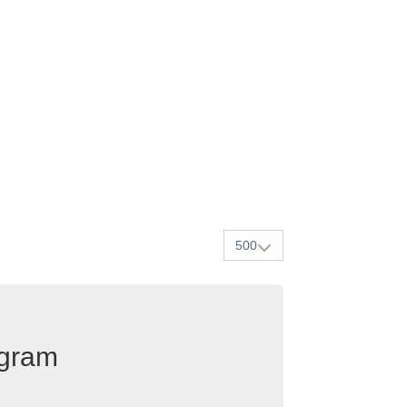
500
egram