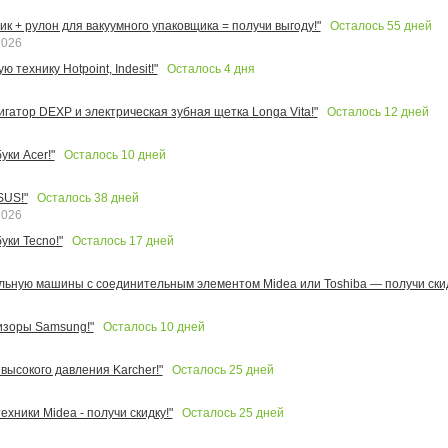
Осталось
55
дней
к + рулон для вакуумного упаковщика = получи выгоду!"
2026
Осталось
4
дня
 технику Hotpoint, Indesit!"
Осталось
12
дней
игатор DEXP и электрическая зубная щетка Longa Vita!"
Осталось
10
дней
ки Acer!"
Осталось
38
дней
SUS!"
2026
Осталось
17
дней
уки Tecno!"
льную машины с соединительным элементом Midea или Toshiba — получи скид
Осталось
10
дней
изоры Samsung!"
Осталось
25
дней
высокого давления Karcher!"
Осталось
25
дней
ехники Midea - получи скидку!"