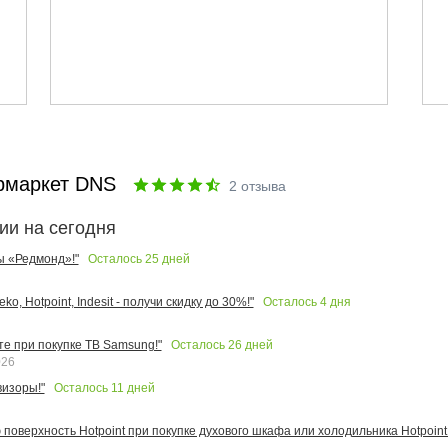
рмаркет DNS
2
отзыва
ии на сегодня
Осталось
25
дней
ы «Редмонд»!"
Осталось
4
дня
o, Hotpoint, Indesit - получи скидку до 30%!"
Осталось
26
дней
те при покупке ТВ Samsung!"
026
Осталось
11
дней
изоры!"
поверхность Hotpoint при покупке духового шкафа или холодильника Hotpoint!