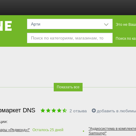
Арти
Это не Ваш
Поиск по к
Показать все
рмаркет DNS
2
отзыва
добавить в любим
ции:
"Аудиосистема в комплекте
вары «Редмонд»!"
Осталось
25
дней
Samsung!"