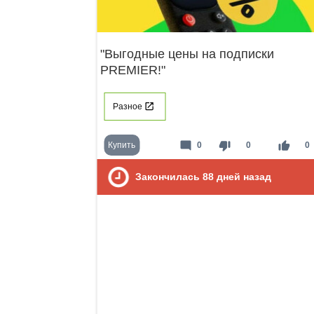
"Выгодные цены на подписки
PREMIER!"
Разное
mode_comment
thumb_down
thumb_up
Купить
0
0
0
Закончилась
88
дней назад