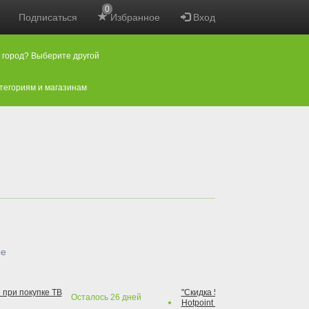
0
Подписаться
Избранное
Вход
 город? Выберите другой
атегориям и магазинам
ые
 при покупке ТВ
"Скидка 50% на варочную повер
Осталось
26
дней
Hotpoint при покупке духового 