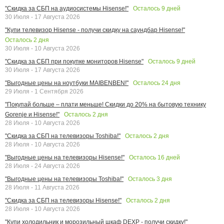
Осталось
9
дней
"Скидка за СБП на аудиосистемы Hisense!"
30 Июля - 17 Августа 2026
"Купи телевизор Hisense - получи скидку на саундбар Hisense!"
Осталось
2
дня
30 Июля - 10 Августа 2026
Осталось
9
дней
"Скидка за СБП при покупке мониторов Hisense"
30 Июля - 17 Августа 2026
Осталось
24
дня
"Выгодные цены на ноутбуки MAIBENBEN!"
29 Июля - 1 Сентября 2026
"Покупай больше – плати меньше! Скидки до 20% на бытовую технику
Осталось
2
дня
Gorenje и Hisense!"
28 Июля - 10 Августа 2026
Осталось
2
дня
"Скидка за СБП на телевизоры Toshiba!"
28 Июля - 10 Августа 2026
Осталось
16
дней
"Выгодные цены на телевизоры Hisense!"
28 Июля - 24 Августа 2026
Осталось
3
дня
"Выгодные цены на телевизоры Toshiba!"
28 Июля - 11 Августа 2026
Осталось
2
дня
"Скидка за СБП на телевизоры Hisense!"
28 Июля - 10 Августа 2026
"Купи холодильник и морозильный шкаф DEXP - получи скидку!"