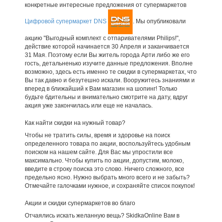
конкретные интересные предложения от супермаркетов
Цифровой супермаркет DNS
. Мы опубликовали
акцию "Выгодный комплект с отпаривателями Philips!",
действие которой начинается 30 Апреля и заканчивается
31 Мая. Поэтому если Вы житель города Арти либо же его
гость, детальненько изучите данные предложения. Вполне
возможно, здесь есть именно те скидки в супермаркетах, что
Вы так давно и безутешно искали. Вооружитесь знаниями и
вперед в ближайший к Вам магазин на шопинг! Только
будьте бдительны и внимательно смотрите на дату, вдруг
акция уже закончилась или еще не началась.
Как найти скидки на нужный товар?
Чтобы не тратить силы, время и здоровье на поиск
определенного товара по акции, воспользуйтесь удобным
поиском на нашем сайте. Для Вас мы упростили все
максимально. Чтобы купить по акции, допустим, молоко,
введите в строку поиска это слово. Ничего сложного, все
предельно ясно. Нужно выбрать много всего и не забыть?
Отмечайте галочками нужное, и сохраняйте список покупок!
Акции и скидки супермаркетов во благо
Отчаялись искать желанную вещь? SkidkaOnline Вам в