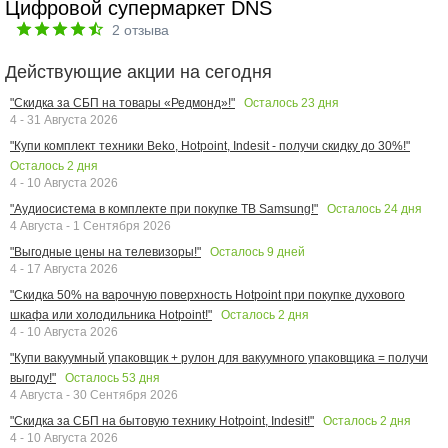
Цифровой супермаркет DNS
2
отзыва
Действующие акции на сегодня
Осталось
23
дня
"Скидка за СБП на товары «Редмонд»!"
4 - 31 Августа 2026
"Купи комплект техники Beko, Hotpoint, Indesit - получи скидку до 30%!"
Осталось
2
дня
4 - 10 Августа 2026
Осталось
24
дня
"Аудиосистема в комплекте при покупке ТВ Samsung!"
4 Августа - 1 Сентября 2026
Осталось
9
дней
"Выгодные цены на телевизоры!"
4 - 17 Августа 2026
"Скидка 50% на варочную поверхность Hotpoint при покупке духового
Осталось
2
дня
шкафа или холодильника Hotpoint!"
4 - 10 Августа 2026
"Купи вакуумный упаковщик + рулон для вакуумного упаковщика = получи
Осталось
53
дня
выгоду!"
4 Августа - 30 Сентября 2026
Осталось
2
дня
"Скидка за СБП на бытовую технику Hotpoint, Indesit!"
4 - 10 Августа 2026