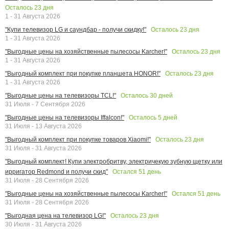
Осталось
23
дня
1 - 31 Августа 2026
Осталось
23
дня
"Купи телевизор LG и саундбар - получи скидку!"
1 - 31 Августа 2026
Осталось
23
дня
"Выгодные цены на хозяйственные пылесосы Karcher!"
1 - 31 Августа 2026
Осталось
23
дня
"Выгодный комплект при покупке планшета HONOR!"
1 - 31 Августа 2026
Осталось
30
дней
"Выгодные цены на телевизоры TCL!"
31 Июля - 7 Сентября 2026
Осталось
5
дней
"Выгодные цены на телевизоры Iffalcon!"
31 Июля - 13 Августа 2026
Осталось
23
дня
"Выгодный комплект при покупке товаров Xiaomi!"
31 Июля - 31 Августа 2026
"Выгодный комплект! Купи электробритву, электричекую зубную щетку или
Остался
51
день
ирригатор Redmond и получи скид"
31 Июля - 28 Сентября 2026
Остался
51
день
"Выгодные цены на хозяйственные пылесосы Karcher!"
31 Июля - 28 Сентября 2026
Осталось
23
дня
"Выгодная цена на телевизор LG!"
30 Июля - 31 Августа 2026