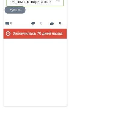
системы, отпариватели
Купить
mode_comment
thumb_down
thumb_up
0
0
0
Закончилась
70
дней назад