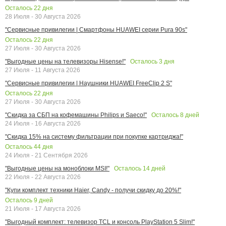
Осталось
22
дня
28 Июля - 30 Августа 2026
"Сервисные привилегии | Смартфоны HUAWEI серии Pura 90s"
Осталось
22
дня
27 Июля - 30 Августа 2026
Осталось
3
дня
"Выгодные цены на телевизоры Hisense!"
27 Июля - 11 Августа 2026
"Сервисные привилегии | Наушники HUAWEI FreeClip 2 S"
Осталось
22
дня
27 Июля - 30 Августа 2026
Осталось
8
дней
"Скидка за СБП на кофемашины Philips и Saeco!"
24 Июля - 16 Августа 2026
"Скидка 15% на систему фильтрации при покупке картриджа!"
Осталось
44
дня
24 Июля - 21 Сентября 2026
Осталось
14
дней
"Выгодные цены на моноблоки MSI!"
22 Июля - 22 Августа 2026
"Купи комплект техники Haier, Candy - получи скидку до 20%!"
Осталось
9
дней
21 Июля - 17 Августа 2026
"Выгодный комплект: телевизор TCL и консоль PlayStation 5 Slim!"