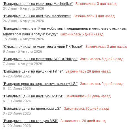
Закончилась
3
дня назад
"Выгодные цены на мониторы Machenike!"
24 Июля - 6 Августа 2026
Закончилась
3
дня назад
"Выгодные цены на ноутбуки Machenike!"
24 Июля - 6 Августа 2026
"Выгодный комплект! Купи мобильный кондиционер в комплекте с оконным
Закончилась
5
дней назад
адаптером Ballu и получи скидку"
15 Июля - 4 Августа 2026
Закончилась
3
дня назад
"Скидка при покупке монитора и мини ПК Tecno!"
9 Июля - 6 Августа 2026
Закончилась
5
дней назад
"Выгодные цены на мониторы AOC и Philips!"
7 Июля - 4 Августа 2026
Закончилась
20
дней назад
"Выгодные цены на наушники Fifine"
6 - 20 Июля 2026
Закончилась
9
дней назад
"Выгодная цена на портативную колонку LG!"
6 - 31 Июля 2026
Закончилась
21
день назад
"Выгодные цены на ноутбуки ASUS!"
6 - 19 Июля 2026
Закончилась
20
дней назад
"Выгодные цены на проекторы LG!"
3 - 20 Июля 2026
Закончилась
20
дней назад
"Выгодные цены на корпуса MSI!"
3 - 20 Июля 2026