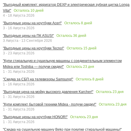
"Выгодный комплект: ирригатор DEXP и электрическая зубная щетка Longa
Осталось
10
дней
Vita!"
4 - 18 Августа 2026
Осталось
8
дней
"Выгодные цены на ноутбуки Acer!"
3 - 16 Августа 2026
Осталось
36
дней
"Выгодные цены на ПК ASUS!"
3 Августа - 13 Сентября 2026
Осталось
15
дней
"Выгодные цены на ноутбуки Tecno!"
3 - 23 Августа 2026
"Купи стиральную и сушильную машины с соединительным элементом
Осталось
23
дня
Midea или Toshiba — получи скидку!"
1 - 31 Августа 2026
Осталось
8
дней
"Скидка за СБП на телевизоры Samsung!"
1 - 16 Августа 2026
Осталось
23
дня
"Выгодная цена на мойку высокого давления Karcher!"
1 - 31 Августа 2026
Осталось
23
дня
"Купи комплект бытовой техники Midea - получи скидку!"
1 - 31 Августа 2026
Осталось
23
дня
"Выгодные цены на ноутбуки HONOR!"
1 - 31 Августа 2026
"Скидка на сушильную машину Beko при покупке стиральной машины!"