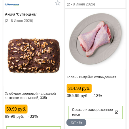
(2 - 8 Июня 2026)
Акция 'Суперцена'
(2 - 8 Июня 2026)
Голень Индейки охлажденная
314.99 руб.
Хлебушек зерновой на ржаной
359.99
руб.
-13%
закваске с посыпкой, 335г
59.99 руб.
Свежее и замороженное
мясо
89.99
руб.
-33%
Купить