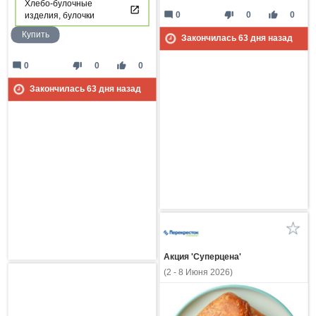
Хлебо-булочные
mode_comment
thumb_down
thumb_up
0
0
0
изделия, булочки
Купить
Закончилась
63
дня назад
mode_comment
thumb_down
thumb_up
0
0
0
Закончилась
63
дня назад
Акция 'Суперцена'
(2 - 8 Июня 2026)