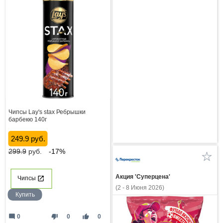
Чипсы Lay's stax Ребрышки
барбекю 140г
249.9 руб.
299.9
руб.
-17%
Акция 'Суперцена'
Чипсы
(2 - 8 Июня 2026)
Купить
mode_comment
thumb_down
thumb_up
0
0
0