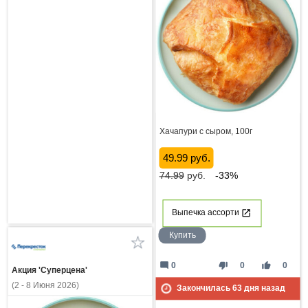
Хачапури с сыром, 100г
49.99 руб.
74.99
руб.
-33%
Выпечка ассорти
Купить
mode_comment
thumb_down
thumb_up
0
0
0
Акция 'Суперцена'
(2 - 8 Июня 2026)
Закончилась
63
дня назад