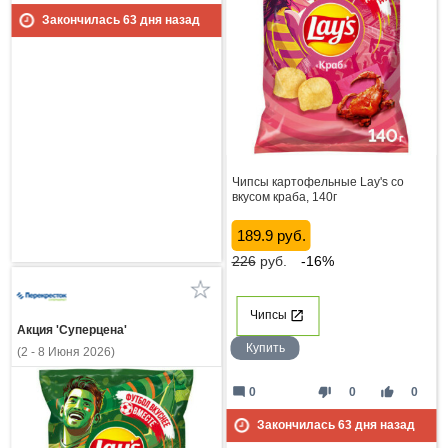
Закончилась
63
дня назад
Чипсы картофельные Lay's со
вкусом краба, 140г
189.9 руб.
226
руб.
-16%
Чипсы
Акция 'Суперцена'
Купить
(2 - 8 Июня 2026)
mode_comment
thumb_down
thumb_up
0
0
0
Закончилась
63
дня назад