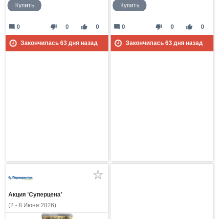
Купить
Купить
mode_comment
thumb_down
thumb_up
mode_comment
thumb_down
thumb_up
0
0
0
0
0
0
Закончилась
63
дня назад
Закончилась
63
дня назад
Акция 'Суперцена'
(2 - 8 Июня 2026)