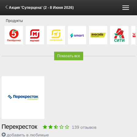
Акция 'Суперцена' (2 - 8 Июня 2026)
Пере
Продукты
меню
Показать все
Перекресток
139
отзывов
добавить в любимые