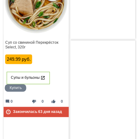
Суп со свининой Перекрёсток
Select, 320г
249.99 руб.
Супы и бульоны
Купить
mode_comment
thumb_down
thumb_up
0
0
0
Закончилась
63
дня назад