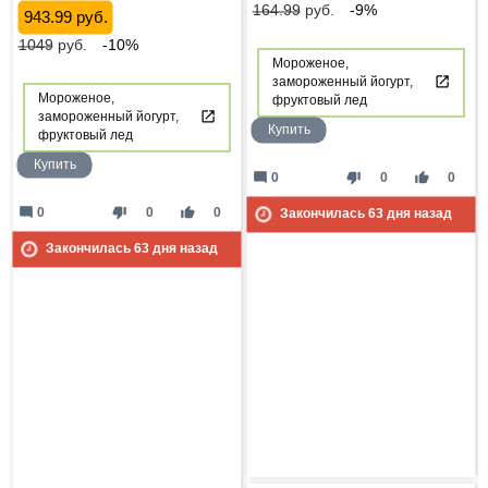
164.99
руб.
-9%
943.99 руб.
1049
руб.
-10%
Мороженое,
замороженный йогурт,
Мороженое,
фруктовый лед
замороженный йогурт,
Купить
фруктовый лед
Купить
mode_comment
thumb_down
thumb_up
0
0
0
mode_comment
thumb_down
thumb_up
0
0
0
Закончилась
63
дня назад
Закончилась
63
дня назад