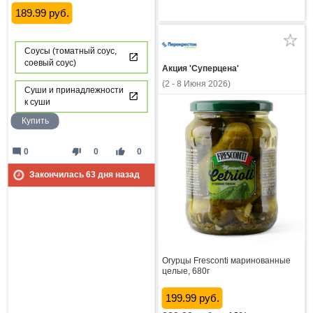
189.99 руб.
Соусы (томатный соус,
соевый соус)
Акция 'Суперцена'
(2 - 8 Июня 2026)
Суши и принадлежности
к суши
Купить
mode_comment
thumb_down
thumb_up
0
0
0
Закончилась
63
дня назад
Огурцы Fresconti маринованные
целые, 680г
199.99 руб.