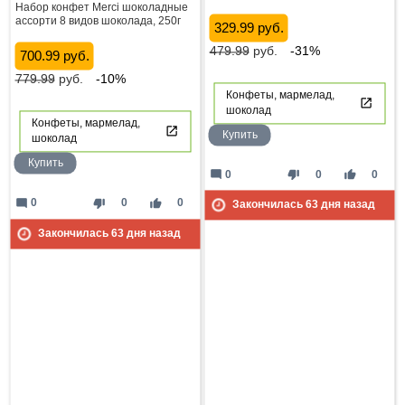
Набор конфет Merci шоколадные
ассорти 8 видов шоколада, 250г
329.99 руб.
479.99
руб.
-31%
700.99 руб.
779.99
руб.
-10%
Конфеты, мармелад,
шоколад
Конфеты, мармелад,
Купить
шоколад
Купить
mode_comment
thumb_down
thumb_up
0
0
0
mode_comment
thumb_down
thumb_up
0
0
0
Закончилась
63
дня назад
Закончилась
63
дня назад