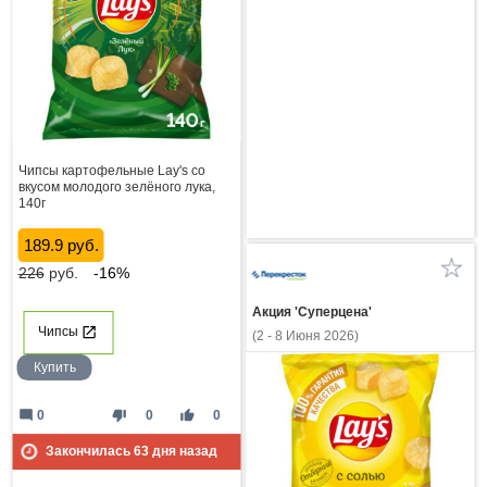
Чипсы картофельные Lay's со
вкусом молодого зелёного лука,
140г
189.9 руб.
226
руб.
-16%
Акция 'Суперцена'
Чипсы
(2 - 8 Июня 2026)
Купить
mode_comment
thumb_down
thumb_up
0
0
0
Закончилась
63
дня назад