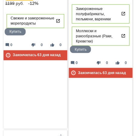
1199
руб.
-12%
Замороженные
полуфабрикаты,
Свежие и замороженные
пельмени, вареники
морепродукты
Моллюски и
Купить
ракообразные (Раки,
Креветки)
mode_comment
thumb_down
thumb_up
0
0
0
Купить
Закончилась
63
дня назад
mode_comment
thumb_down
thumb_up
0
0
0
Закончилась
63
дня назад