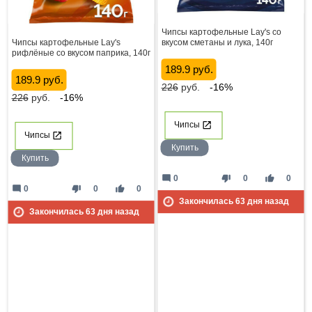
Чипсы картофельные Lay's со
Чипсы картофельные Lay's
вкусом сметаны и лука, 140г
рифлёные со вкусом паприка, 140г
189.9 руб.
189.9 руб.
226
руб.
-16%
226
руб.
-16%
Чипсы
Чипсы
Купить
Купить
mode_comment
thumb_down
thumb_up
0
0
0
mode_comment
thumb_down
thumb_up
0
0
0
Закончилась
63
дня назад
Закончилась
63
дня назад