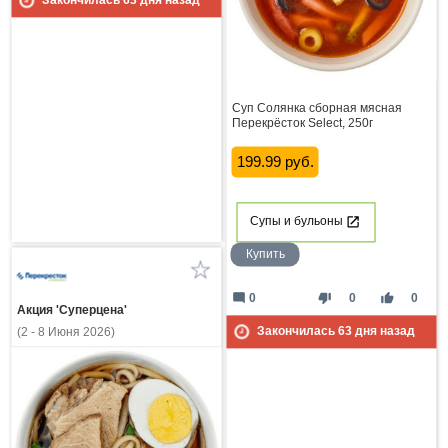
Закончилась
63
дня назад
Суп Солянка сборная мясная
Перекрёсток Select, 250г
199.99 руб.
Супы и бульоны
Купить
mode_comment
thumb_down
thumb_up
0
0
0
Акция 'Суперцена'
Закончилась
63
дня назад
(2 - 8 Июня 2026)