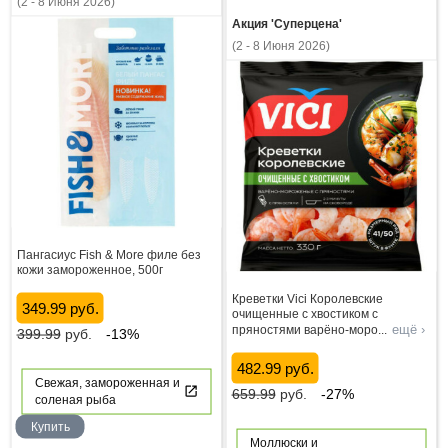
(2 - 8 Июня 2026)
Акция 'Суперцена'
(2 - 8 Июня 2026)
Пангасиус Fish & More филе без
кожи замороженное, 500г
Креветки Vici Королевские
349.99 руб.
очищенные с хвостиком с
ещё ›
пряностями варёно-моро
...
399.99
руб.
-13%
482.99 руб.
Свежая, замороженная и
659.99
руб.
-27%
соленая рыба
Купить
Моллюски и