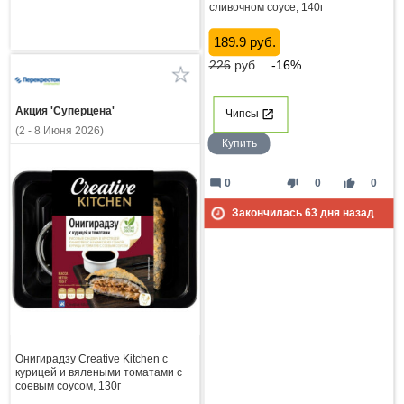
сливочном соусе, 140г
189.9 руб.
226
руб.
-16%
Акция 'Суперцена'
Чипсы
(2 - 8 Июня 2026)
Купить
mode_comment
thumb_down
thumb_up
0
0
0
Закончилась
63
дня назад
Онигирадзу Creative Kitchen с
курицей и вялеными томатами с
соевым соусом, 130г