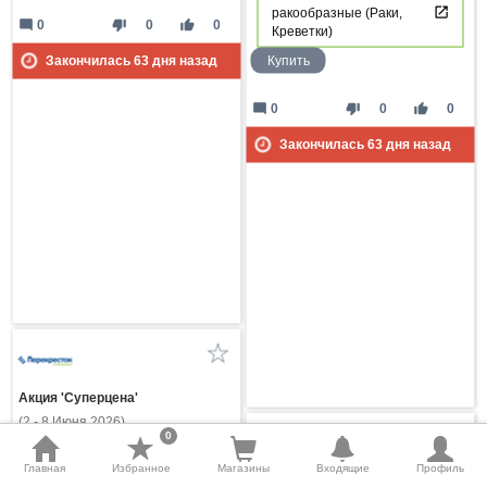
ракообразные (Раки,
mode_comment
thumb_down
thumb_up
0
0
0
Креветки)
Купить
Закончилась
63
дня назад
mode_comment
thumb_down
thumb_up
0
0
0
Закончилась
63
дня назад
Акция 'Суперцена'
(2 - 8 Июня 2026)
0
Главная
Избранное
Магазины
Входящие
Профиль
Акция 'Суперцена'