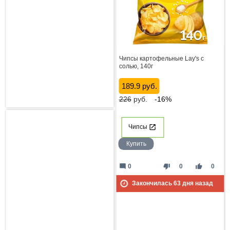
Чипсы картофельные Lay's с
солью, 140г
189.9 руб.
226
руб.
-16%
Чипсы
Купить
mode_comment
thumb_down
thumb_up
0
0
0
Закончилась
63
дня назад