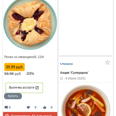
Розан со смородиной, 110г
39.99 руб.
Акция 'Суперцена'
59.99
руб.
-33%
(2 - 8 Июня 2026)
Выпечка ассорти
Купить
mode_comment
thumb_down
thumb_up
0
0
0