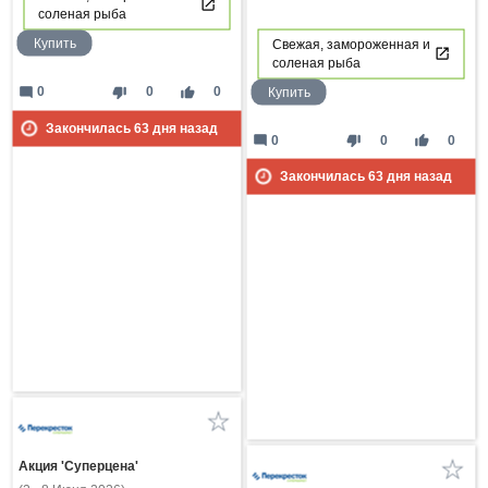
соленая рыба
Купить
Свежая, замороженная и
соленая рыба
mode_comment
thumb_down
thumb_up
0
0
0
Купить
Закончилась
63
дня назад
mode_comment
thumb_down
thumb_up
0
0
0
Закончилась
63
дня назад
Акция 'Суперцена'