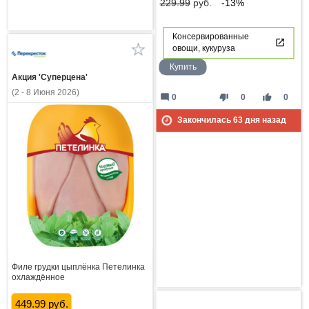
229.99
руб.
-13%
Консервированные
овощи, кукуруза
Купить
Акция 'Суперцена'
(2 - 8 Июня 2026)
mode_comment
thumb_down
thumb_up
0
0
0
Закончилась
63
дня назад
Филе грудки цыплёнка Петелинка
охлаждённое
449.99 руб.