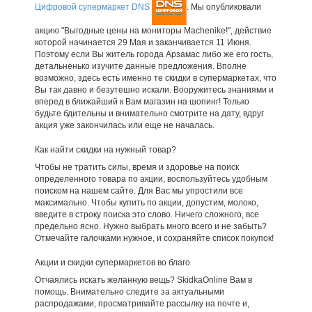
Цифровой супермаркет DNS
. Мы опубликовали
акцию "Выгодные цены на мониторы Machenike!", действие
которой начинается 29 Мая и заканчивается 11 Июня.
Поэтому если Вы житель города Арзамас либо же его гость,
детальненько изучите данные предложения. Вполне
возможно, здесь есть именно те скидки в супермаркетах, что
Вы так давно и безутешно искали. Вооружитесь знаниями и
вперед в ближайший к Вам магазин на шопинг! Только
будьте бдительны и внимательно смотрите на дату, вдруг
акция уже закончилась или еще не началась.
Как найти скидки на нужный товар?
Чтобы не тратить силы, время и здоровье на поиск
определенного товара по акции, воспользуйтесь удобным
поиском на нашем сайте. Для Вас мы упростили все
максимально. Чтобы купить по акции, допустим, молоко,
введите в строку поиска это слово. Ничего сложного, все
предельно ясно. Нужно выбрать много всего и не забыть?
Отмечайте галочками нужное, и сохраняйте список покупок!
Акции и скидки супермаркетов во благо
Отчаялись искать желанную вещь? SkidkaOnline Вам в
помощь. Внимательно следите за актуальными
распродажами, просматривайте рассылку на почте и,