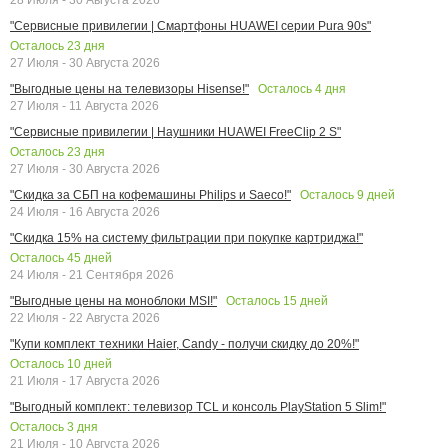
"Сервисные привилегии | Смартфоны HUAWEI серии Pura 90s"
Осталось
23
дня
27 Июля - 30 Августа 2026
Осталось
4
дня
"Выгодные цены на телевизоры Hisense!"
27 Июля - 11 Августа 2026
"Сервисные привилегии | Наушники HUAWEI FreeClip 2 S"
Осталось
23
дня
27 Июля - 30 Августа 2026
Осталось
9
дней
"Скидка за СБП на кофемашины Philips и Saeco!"
24 Июля - 16 Августа 2026
"Скидка 15% на систему фильтрации при покупке картриджа!"
Осталось
45
дней
24 Июля - 21 Сентября 2026
Осталось
15
дней
"Выгодные цены на моноблоки MSI!"
22 Июля - 22 Августа 2026
"Купи комплект техники Haier, Candy - получи скидку до 20%!"
Осталось
10
дней
21 Июля - 17 Августа 2026
"Выгодный комплект: телевизор TCL и консоль PlayStation 5 Slim!"
Осталось
3
дня
21 Июля - 10 Августа 2026