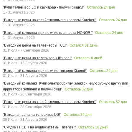
Осталось
24
дня
"Купи телевизор LG и саундбар - получи скидку!"
1 - 31 Августа 2026
Осталось
24
дня
"Выгодные цены на хозяйственные пылесосы Karcher!"
1 - 31 Августа 2026
Осталось
24
дня
"Выгодный комплект при покупке планшета HONOR!"
1 - 31 Августа 2026
Остался
31
день
"Выгодные цены на телевизоры TCL!"
31 Июля - 7 Сентября 2026
Осталось
6
дней
"Выгодные цены на телевизоры Iffalcon!"
31 Июля - 13 Августа 2026
Осталось
24
дня
"Выгодный комплект при покупке товаров Xiaomi!"
31 Июля - 31 Августа 2026
"Выгодный комплект! Купи электробритву, электричекую зубную щетку или
Осталось
52
дня
ирригатор Redmond и получи скид"
31 Июля - 28 Сентября 2026
Осталось
52
дня
"Выгодные цены на хозяйственные пылесосы Karcher!"
31 Июля - 28 Сентября 2026
Осталось
24
дня
"Выгодная цена на телевизор LG!"
30 Июля - 31 Августа 2026
Осталось
10
дней
"Скидка за СБП на аудиосистемы Hisense!"