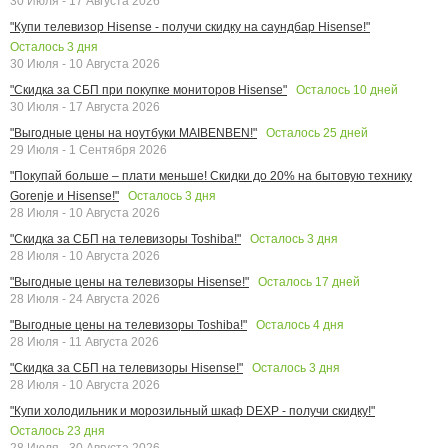
30 Июля - 17 Августа 2026
"Купи телевизор Hisense - получи скидку на саундбар Hisense!"
Осталось
3
дня
30 Июля - 10 Августа 2026
Осталось
10
дней
"Скидка за СБП при покупке мониторов Hisense"
30 Июля - 17 Августа 2026
Осталось
25
дней
"Выгодные цены на ноутбуки MAIBENBEN!"
29 Июля - 1 Сентября 2026
"Покупай больше – плати меньше! Скидки до 20% на бытовую технику
Осталось
3
дня
Gorenje и Hisense!"
28 Июля - 10 Августа 2026
Осталось
3
дня
"Скидка за СБП на телевизоры Toshiba!"
28 Июля - 10 Августа 2026
Осталось
17
дней
"Выгодные цены на телевизоры Hisense!"
28 Июля - 24 Августа 2026
Осталось
4
дня
"Выгодные цены на телевизоры Toshiba!"
28 Июля - 11 Августа 2026
Осталось
3
дня
"Скидка за СБП на телевизоры Hisense!"
28 Июля - 10 Августа 2026
"Купи холодильник и морозильный шкаф DEXP - получи скидку!"
Осталось
23
дня
28 Июля - 30 Августа 2026