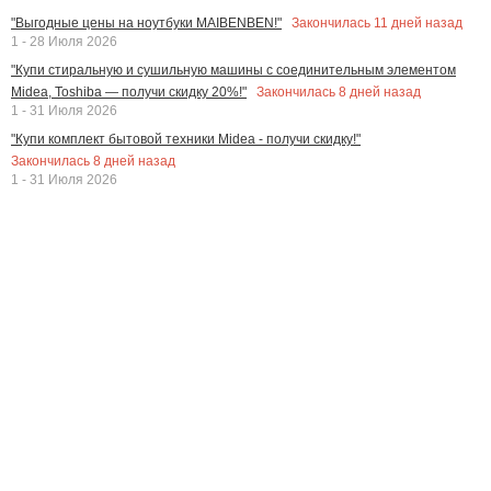
Закончилась
11
дней назад
"Выгодные цены на ноутбуки MAIBENBEN!"
1 - 28 Июля 2026
"Купи стиральную и сушильную машины с соединительным элементом
Закончилась
8
дней назад
Midea, Toshiba — получи скидку 20%!"
1 - 31 Июля 2026
"Купи комплект бытовой техники Midea - получи скидку!"
Закончилась
8
дней назад
1 - 31 Июля 2026