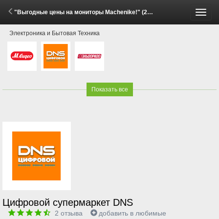
"Выгодные цены на мониторы Machenike!" (29 Мая - 11 Июня 2026)
Пере
Электроника и Бытовая Техника
меню
Показать все
Цифровой супермаркет DNS
2
отзыва
добавить в любимые