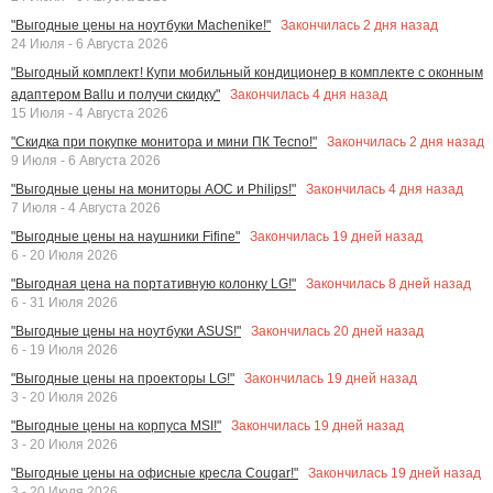
Закончилась
2
дня назад
"Выгодные цены на ноутбуки Machenike!"
24 Июля - 6 Августа 2026
"Выгодный комплект! Купи мобильный кондиционер в комплекте с оконным
Закончилась
4
дня назад
адаптером Ballu и получи скидку"
15 Июля - 4 Августа 2026
Закончилась
2
дня назад
"Скидка при покупке монитора и мини ПК Tecno!"
9 Июля - 6 Августа 2026
Закончилась
4
дня назад
"Выгодные цены на мониторы AOC и Philips!"
7 Июля - 4 Августа 2026
Закончилась
19
дней назад
"Выгодные цены на наушники Fifine"
6 - 20 Июля 2026
Закончилась
8
дней назад
"Выгодная цена на портативную колонку LG!"
6 - 31 Июля 2026
Закончилась
20
дней назад
"Выгодные цены на ноутбуки ASUS!"
6 - 19 Июля 2026
Закончилась
19
дней назад
"Выгодные цены на проекторы LG!"
3 - 20 Июля 2026
Закончилась
19
дней назад
"Выгодные цены на корпуса MSI!"
3 - 20 Июля 2026
Закончилась
19
дней назад
"Выгодные цены на офисные кресла Cougar!"
3 - 20 Июля 2026