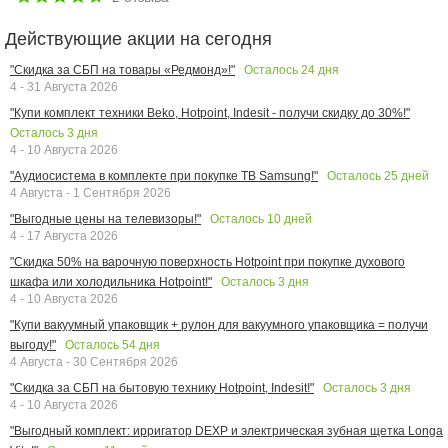
Действующие акции на сегодня
Осталось
24
дня
"Скидка за СБП на товары «Редмонд»!"
4 - 31 Августа 2026
"Купи комплект техники Beko, Hotpoint, Indesit - получи скидку до 30%!"
Осталось
3
дня
4 - 10 Августа 2026
Осталось
25
дней
"Аудиосистема в комплекте при покупке ТВ Samsung!"
4 Августа - 1 Сентября 2026
Осталось
10
дней
"Выгодные цены на телевизоры!"
4 - 17 Августа 2026
"Скидка 50% на варочную поверхность Hotpoint при покупке духового
Осталось
3
дня
шкафа или холодильника Hotpoint!"
4 - 10 Августа 2026
"Купи вакуумный упаковщик + рулон для вакуумного упаковщика = получи
Осталось
54
дня
выгоду!"
4 Августа - 30 Сентября 2026
Осталось
3
дня
"Скидка за СБП на бытовую технику Hotpoint, Indesit!"
4 - 10 Августа 2026
"Выгодный комплект: ирригатор DEXP и электрическая зубная щетка Longa