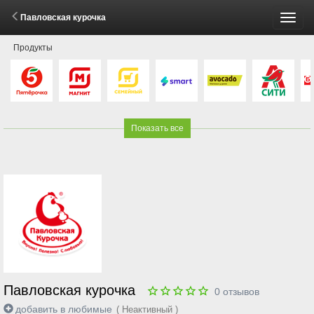
Павловская курочка
Пере
Продукты
меню
Показать все
Павловская курочка
0
отзывов
добавить в любимые
( Неактивный )