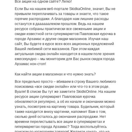
Все акции на одном сайте? Легко!
Если Вы на нашем веб-портале SkidkaOnline, значит, Вы не
привыкли переплачивать за товары и знаете, что такое
горячие распродажи. А благодаря нам лишние расходы
останутся в даааааалеком прошлом. Ведь на нашем
ресурсе собраны практически все свеженькие акции и
скидки известной сети супермаркетов Павловская курочка в
городе Арзамас и другие скидки магазинов. Изучая наш
сайт, Вы будете в курсе всех-всех акционных предложений
Вашей любимой сети магазинов. При этом каждая
актуальная скидка онлайн находится в нашем поле зрения
ежесекундно – мы мониторим для Вас рынок скидок города
Арзамас нон-стоп!
Как найти акции в магазинах и что нужно знать?
Все предельно просто – вбиваем в строку Вашего любимого
поисковика «все скидки онлайн» или что-то в этом роде.
Вуаля! В списке Вы тут же заметите SkidkiOnline. На нашем
ресурсе акции супермаркет Павловская курочка
обновляются регулярно, а об их начале и окончании можно
узнать, посмотрев на картинку товара. Будильник, который
также находится внизу картинки, напомнит Вам о том,
сколько дней осталось до окончания распродажи. Нет
времени перелистывать все акции в супермаркетах и
гипермаркетах города Арзамас? Тогда воспользуйтесь
поиском по категориям товаров! Желаете узнать, что на