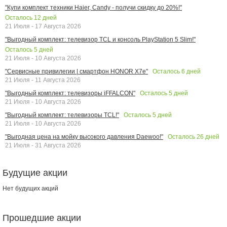
"Купи комплект техники Haier, Candy - получи скидку до 20%!"
Осталось
12
дней
21 Июля - 17 Августа 2026
"Выгодный комплект: телевизор TCL и консоль PlayStation 5 Slim!"
Осталось
5
дней
21 Июля - 10 Августа 2026
Осталось
6
дней
"Сервисные привилегии | смартфон HONOR X7e"
21 Июля - 11 Августа 2026
Осталось
5
дней
"Выгодный комплект: телевизоры iFFALCON"
21 Июля - 10 Августа 2026
Осталось
5
дней
"Выгодный комплект: телевизоры TCL!"
21 Июля - 10 Августа 2026
Осталось
26
дней
"Выгодная цена на мойку высокого давления Daewoo!"
21 Июля - 31 Августа 2026
Будущие акции
Нет будущих акций
Прошедшие акции