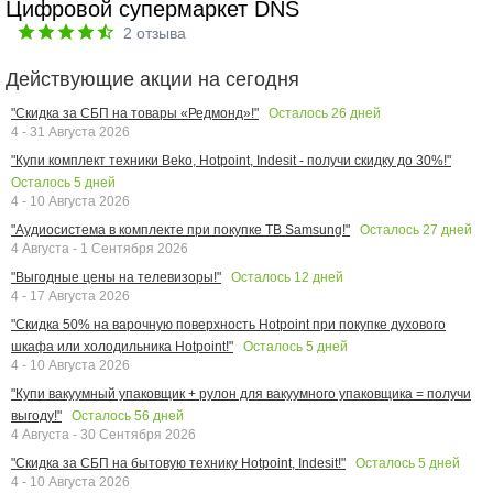
Цифровой супермаркет DNS
2
отзыва
Действующие акции на сегодня
Осталось
26
дней
"Скидка за СБП на товары «Редмонд»!"
4 - 31 Августа 2026
"Купи комплект техники Beko, Hotpoint, Indesit - получи скидку до 30%!"
Осталось
5
дней
4 - 10 Августа 2026
Осталось
27
дней
"Аудиосистема в комплекте при покупке ТВ Samsung!"
4 Августа - 1 Сентября 2026
Осталось
12
дней
"Выгодные цены на телевизоры!"
4 - 17 Августа 2026
"Скидка 50% на варочную поверхность Hotpoint при покупке духового
Осталось
5
дней
шкафа или холодильника Hotpoint!"
4 - 10 Августа 2026
"Купи вакуумный упаковщик + рулон для вакуумного упаковщика = получи
Осталось
56
дней
выгоду!"
4 Августа - 30 Сентября 2026
Осталось
5
дней
"Скидка за СБП на бытовую технику Hotpoint, Indesit!"
4 - 10 Августа 2026