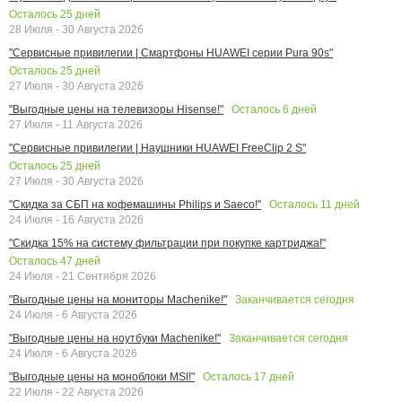
Осталось
25
дней
28 Июля - 30 Августа 2026
"Сервисные привилегии | Смартфоны HUAWEI серии Pura 90s"
Осталось
25
дней
27 Июля - 30 Августа 2026
Осталось
6
дней
"Выгодные цены на телевизоры Hisense!"
27 Июля - 11 Августа 2026
"Сервисные привилегии | Наушники HUAWEI FreeClip 2 S"
Осталось
25
дней
27 Июля - 30 Августа 2026
Осталось
11
дней
"Скидка за СБП на кофемашины Philips и Saeco!"
24 Июля - 16 Августа 2026
"Скидка 15% на систему фильтрации при покупке картриджа!"
Осталось
47
дней
24 Июля - 21 Сентября 2026
Заканчивается сегодня
"Выгодные цены на мониторы Machenike!"
24 Июля - 6 Августа 2026
Заканчивается сегодня
"Выгодные цены на ноутбуки Machenike!"
24 Июля - 6 Августа 2026
Осталось
17
дней
"Выгодные цены на моноблоки MSI!"
22 Июля - 22 Августа 2026