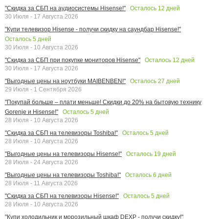
Осталось
12
дней
"Скидка за СБП на аудиосистемы Hisense!"
30 Июля - 17 Августа 2026
"Купи телевизор Hisense - получи скидку на саундбар Hisense!"
Осталось
5
дней
30 Июля - 10 Августа 2026
Осталось
12
дней
"Скидка за СБП при покупке мониторов Hisense"
30 Июля - 17 Августа 2026
Осталось
27
дней
"Выгодные цены на ноутбуки MAIBENBEN!"
29 Июля - 1 Сентября 2026
"Покупай больше – плати меньше! Скидки до 20% на бытовую технику
Осталось
5
дней
Gorenje и Hisense!"
28 Июля - 10 Августа 2026
Осталось
5
дней
"Скидка за СБП на телевизоры Toshiba!"
28 Июля - 10 Августа 2026
Осталось
19
дней
"Выгодные цены на телевизоры Hisense!"
28 Июля - 24 Августа 2026
Осталось
6
дней
"Выгодные цены на телевизоры Toshiba!"
28 Июля - 11 Августа 2026
Осталось
5
дней
"Скидка за СБП на телевизоры Hisense!"
28 Июля - 10 Августа 2026
"Купи холодильник и морозильный шкаф DEXP - получи скидку!"