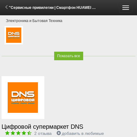
"Сервисные привилегии | Смартфон HUAWEI Mate 80 Pro" (7 Апреля - 17 Мая 2026)
Пере
Электроника и Бытовая Техника
меню
Показать все
Цифровой супермаркет DNS
2
отзыва
добавить в любимые