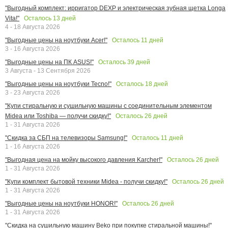
"Выгодный комплект: ирригатор DEXP и электрическая зубная щетка Longa
Осталось
13
дней
Vita!"
4 - 18 Августа 2026
Осталось
11
дней
"Выгодные цены на ноутбуки Acer!"
3 - 16 Августа 2026
Осталось
39
дней
"Выгодные цены на ПК ASUS!"
3 Августа - 13 Сентября 2026
Осталось
18
дней
"Выгодные цены на ноутбуки Tecno!"
3 - 23 Августа 2026
"Купи стиральную и сушильную машины с соединительным элементом
Осталось
26
дней
Midea или Toshiba — получи скидку!"
1 - 31 Августа 2026
Осталось
11
дней
"Скидка за СБП на телевизоры Samsung!"
1 - 16 Августа 2026
Осталось
26
дней
"Выгодная цена на мойку высокого давления Karcher!"
1 - 31 Августа 2026
Осталось
26
дней
"Купи комплект бытовой техники Midea - получи скидку!"
1 - 31 Августа 2026
Осталось
26
дней
"Выгодные цены на ноутбуки HONOR!"
1 - 31 Августа 2026
"Скидка на сушильную машину Beko при покупке стиральной машины!"