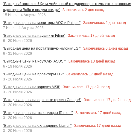
"Выгодный комплект! Купи мобильный кондиционер в комплекте с оконным
Закончилась
2
дня назад
адаптером Ballu и получи скидку"
15 Июля - 4 Августа 2026
Закончилась
2
дня назад
"Выгодные цены на мониторы AOC и Philips!"
7 Июля - 4 Августа 2026
Закончилась
17
дней назад
"Выгодные цены на наушники Fifine"
6 - 20 Июля 2026
Закончилась
6
дней назад
"Выгодная цена на портативную колонку LG!"
6 - 31 Июля 2026
Закончилась
18
дней назад
"Выгодные цены на ноутбуки ASUS!"
6 - 19 Июля 2026
Закончилась
17
дней назад
"Выгодные цены на проекторы LG!"
3 - 20 Июля 2026
Закончилась
17
дней назад
"Выгодные цены на корпуса MSI!"
3 - 20 Июля 2026
Закончилась
17
дней назад
"Выгодные цены на офисные кресла Cougar!"
3 - 20 Июля 2026
Закончилась
17
дней назад
"Выгодные цены на телевизоры Iffalcon!"
3 - 20 Июля 2026
Закончилась
17
дней назад
"Выгодные цены на охлаждение LianLi!"
3 - 20 Июля 2026