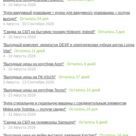
4 - 10 Августа 2026
"Купи вакуумный упаковщик + рулон для вакуумного упаковщика = получи
Осталось
54
дня
выгоду!"
4 Августа - 30 Сентября 2026
Осталось
3
дня
"Скидка за СБП на бытовую технику Hotpoint, Indesit!"
4 - 10 Августа 2026
"Выгодный комплект: ирригатор DEXP и электрическая зубная щетка Longa
Осталось
11
дней
Vita!"
4 - 18 Августа 2026
Осталось
9
дней
"Выгодные цены на ноутбуки Acer!"
3 - 16 Августа 2026
Осталось
37
дней
"Выгодные цены на ПК ASUS!"
3 Августа - 13 Сентября 2026
Осталось
16
дней
"Выгодные цены на ноутбуки Tecno!"
3 - 23 Августа 2026
"Купи стиральную и сушильную машины с соединительным элементом
Осталось
24
дня
Midea или Toshiba — получи скидку!"
1 - 31 Августа 2026
Осталось
9
дней
"Скидка за СБП на телевизоры Samsung!"
1 - 16 Августа 2026
Осталось
24
дня
"Выгодная цена на мойку высокого давления Karcher!"