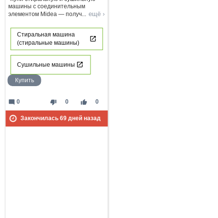
машины с соединительным
ещё ›
элементом Midea — получ
...
Стиральная машина
(стиральные машины)
Сушильные машины
Купить
mode_comment
thumb_down
thumb_up
0
0
0
Закончилась
69
дней назад