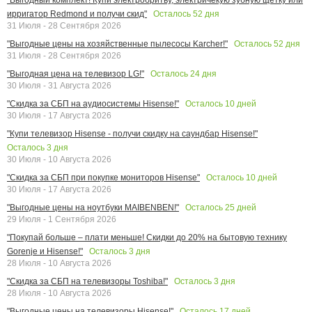
Осталось
52
дня
ирригатор Redmond и получи скид"
31 Июля - 28 Сентября 2026
Осталось
52
дня
"Выгодные цены на хозяйственные пылесосы Karcher!"
31 Июля - 28 Сентября 2026
Осталось
24
дня
"Выгодная цена на телевизор LG!"
30 Июля - 31 Августа 2026
Осталось
10
дней
"Скидка за СБП на аудиосистемы Hisense!"
30 Июля - 17 Августа 2026
"Купи телевизор Hisense - получи скидку на саундбар Hisense!"
Осталось
3
дня
30 Июля - 10 Августа 2026
Осталось
10
дней
"Скидка за СБП при покупке мониторов Hisense"
30 Июля - 17 Августа 2026
Осталось
25
дней
"Выгодные цены на ноутбуки MAIBENBEN!"
29 Июля - 1 Сентября 2026
"Покупай больше – плати меньше! Скидки до 20% на бытовую технику
Осталось
3
дня
Gorenje и Hisense!"
28 Июля - 10 Августа 2026
Осталось
3
дня
"Скидка за СБП на телевизоры Toshiba!"
28 Июля - 10 Августа 2026
Осталось
17
дней
"Выгодные цены на телевизоры Hisense!"