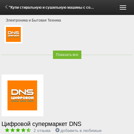
"Купи стиральную и сушильную машины с соединительным элементом Midea — получи скидку 20%!" (1 - 31 Мая 2026)
Пере
Электроника и Бытовая Техника
меню
Показать все
Цифровой супермаркет DNS
2
отзыва
добавить в любимые