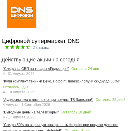
Цифровой супермаркет DNS
2
отзыва
Действующие акции на сегодня
Осталось
24
дня
"Скидка за СБП на товары «Редмонд»!"
4 - 31 Августа 2026
"Купи комплект техники Beko, Hotpoint, Indesit - получи скидку до 30%!"
Осталось
3
дня
4 - 10 Августа 2026
Осталось
25
дней
"Аудиосистема в комплекте при покупке ТВ Samsung!"
4 Августа - 1 Сентября 2026
Осталось
10
дней
"Выгодные цены на телевизоры!"
4 - 17 Августа 2026
"Скидка 50% на варочную поверхность Hotpoint при покупке духового
Осталось
3
дня
шкафа или холодильника Hotpoint!"