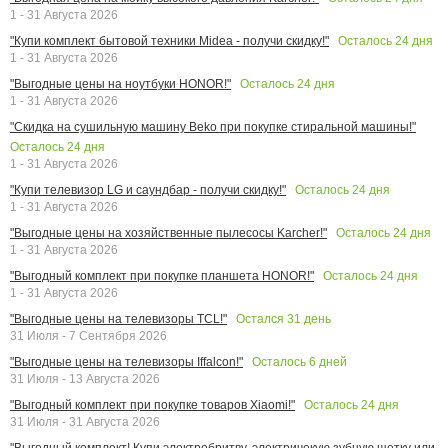
1 - 31 Августа 2026
Осталось
24
дня
"Купи комплект бытовой техники Midea - получи скидку!"
1 - 31 Августа 2026
Осталось
24
дня
"Выгодные цены на ноутбуки HONOR!"
1 - 31 Августа 2026
"Скидка на сушильную машину Beko при покупке стиральной машины!"
Осталось
24
дня
1 - 31 Августа 2026
Осталось
24
дня
"Купи телевизор LG и саундбар - получи скидку!"
1 - 31 Августа 2026
Осталось
24
дня
"Выгодные цены на хозяйственные пылесосы Karcher!"
1 - 31 Августа 2026
Осталось
24
дня
"Выгодный комплект при покупке планшета HONOR!"
1 - 31 Августа 2026
Остался
31
день
"Выгодные цены на телевизоры TCL!"
31 Июля - 7 Сентября 2026
Осталось
6
дней
"Выгодные цены на телевизоры Iffalcon!"
31 Июля - 13 Августа 2026
Осталось
24
дня
"Выгодный комплект при покупке товаров Xiaomi!"
31 Июля - 31 Августа 2026
"Выгодный комплект! Купи электробритву, электричекую зубную щетку или