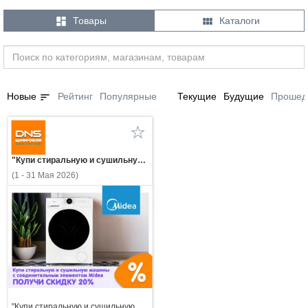


Товары
Каталоги
sort
Новые
Рейтинг
Популярные
Текущие
Будущие
Прошед
"Купи стиральную и сушильную машины с соединительным элементом Midea — получи скидку 20%!"
(1 - 31 Мая 2026)
"Купи стиральную и сушильную