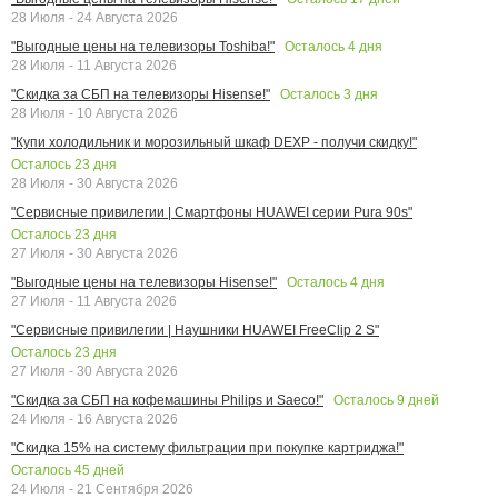
28 Июля - 24 Августа 2026
Осталось
4
дня
"Выгодные цены на телевизоры Toshiba!"
28 Июля - 11 Августа 2026
Осталось
3
дня
"Скидка за СБП на телевизоры Hisense!"
28 Июля - 10 Августа 2026
"Купи холодильник и морозильный шкаф DEXP - получи скидку!"
Осталось
23
дня
28 Июля - 30 Августа 2026
"Сервисные привилегии | Смартфоны HUAWEI серии Pura 90s"
Осталось
23
дня
27 Июля - 30 Августа 2026
Осталось
4
дня
"Выгодные цены на телевизоры Hisense!"
27 Июля - 11 Августа 2026
"Сервисные привилегии | Наушники HUAWEI FreeClip 2 S"
Осталось
23
дня
27 Июля - 30 Августа 2026
Осталось
9
дней
"Скидка за СБП на кофемашины Philips и Saeco!"
24 Июля - 16 Августа 2026
"Скидка 15% на систему фильтрации при покупке картриджа!"
Осталось
45
дней
24 Июля - 21 Сентября 2026