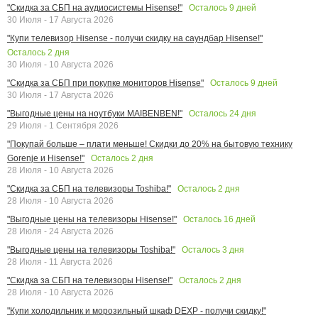
Осталось
9
дней
"Скидка за СБП на аудиосистемы Hisense!"
30 Июля - 17 Августа 2026
"Купи телевизор Hisense - получи скидку на саундбар Hisense!"
Осталось
2
дня
30 Июля - 10 Августа 2026
Осталось
9
дней
"Скидка за СБП при покупке мониторов Hisense"
30 Июля - 17 Августа 2026
Осталось
24
дня
"Выгодные цены на ноутбуки MAIBENBEN!"
29 Июля - 1 Сентября 2026
"Покупай больше – плати меньше! Скидки до 20% на бытовую технику
Осталось
2
дня
Gorenje и Hisense!"
28 Июля - 10 Августа 2026
Осталось
2
дня
"Скидка за СБП на телевизоры Toshiba!"
28 Июля - 10 Августа 2026
Осталось
16
дней
"Выгодные цены на телевизоры Hisense!"
28 Июля - 24 Августа 2026
Осталось
3
дня
"Выгодные цены на телевизоры Toshiba!"
28 Июля - 11 Августа 2026
Осталось
2
дня
"Скидка за СБП на телевизоры Hisense!"
28 Июля - 10 Августа 2026
"Купи холодильник и морозильный шкаф DEXP - получи скидку!"