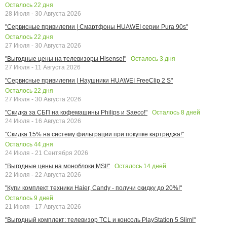
Осталось
22
дня
28 Июля - 30 Августа 2026
"Сервисные привилегии | Смартфоны HUAWEI серии Pura 90s"
Осталось
22
дня
27 Июля - 30 Августа 2026
Осталось
3
дня
"Выгодные цены на телевизоры Hisense!"
27 Июля - 11 Августа 2026
"Сервисные привилегии | Наушники HUAWEI FreeClip 2 S"
Осталось
22
дня
27 Июля - 30 Августа 2026
Осталось
8
дней
"Скидка за СБП на кофемашины Philips и Saeco!"
24 Июля - 16 Августа 2026
"Скидка 15% на систему фильтрации при покупке картриджа!"
Осталось
44
дня
24 Июля - 21 Сентября 2026
Осталось
14
дней
"Выгодные цены на моноблоки MSI!"
22 Июля - 22 Августа 2026
"Купи комплект техники Haier, Candy - получи скидку до 20%!"
Осталось
9
дней
21 Июля - 17 Августа 2026
"Выгодный комплект: телевизор TCL и консоль PlayStation 5 Slim!"