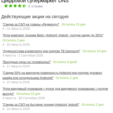
Цифровой супермаркет DNS
2
отзыва
Действующие акции на сегодня
Осталось
23
дня
"Скидка за СБП на товары «Редмонд»!"
4 - 31 Августа 2026
"Купи комплект техники Beko, Hotpoint, Indesit - получи скидку до 30%!"
Осталось
2
дня
4 - 10 Августа 2026
Осталось
24
дня
"Аудиосистема в комплекте при покупке ТВ Samsung!"
4 Августа - 1 Сентября 2026
Осталось
9
дней
"Выгодные цены на телевизоры!"
4 - 17 Августа 2026
"Скидка 50% на варочную поверхность Hotpoint при покупке духового
Осталось
2
дня
шкафа или холодильника Hotpoint!"
4 - 10 Августа 2026
"Купи вакуумный упаковщик + рулон для вакуумного упаковщика = получи
Осталось
53
дня
выгоду!"
4 Августа - 30 Сентября 2026
Осталось
2
дня
"Скидка за СБП на бытовую технику Hotpoint, Indesit!"
4 - 10 Августа 2026