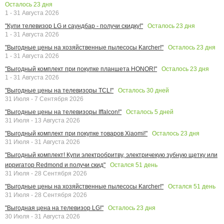
Осталось
23
дня
1 - 31 Августа 2026
Осталось
23
дня
"Купи телевизор LG и саундбар - получи скидку!"
1 - 31 Августа 2026
Осталось
23
дня
"Выгодные цены на хозяйственные пылесосы Karcher!"
1 - 31 Августа 2026
Осталось
23
дня
"Выгодный комплект при покупке планшета HONOR!"
1 - 31 Августа 2026
Осталось
30
дней
"Выгодные цены на телевизоры TCL!"
31 Июля - 7 Сентября 2026
Осталось
5
дней
"Выгодные цены на телевизоры Iffalcon!"
31 Июля - 13 Августа 2026
Осталось
23
дня
"Выгодный комплект при покупке товаров Xiaomi!"
31 Июля - 31 Августа 2026
"Выгодный комплект! Купи электробритву, электричекую зубную щетку или
Остался
51
день
ирригатор Redmond и получи скид"
31 Июля - 28 Сентября 2026
Остался
51
день
"Выгодные цены на хозяйственные пылесосы Karcher!"
31 Июля - 28 Сентября 2026
Осталось
23
дня
"Выгодная цена на телевизор LG!"
30 Июля - 31 Августа 2026