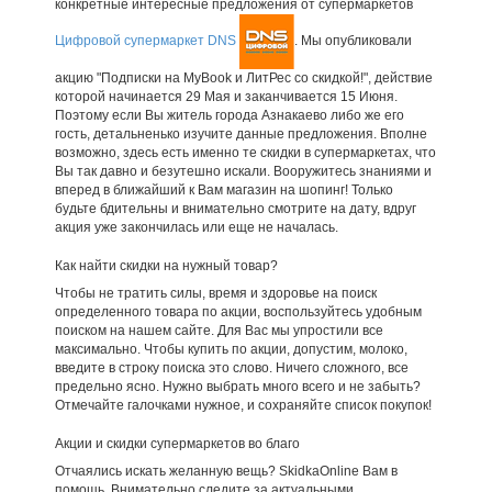
конкретные интересные предложения от супермаркетов
Цифровой супермаркет DNS
. Мы опубликовали
акцию "Подписки на MyBook и ЛитРес со скидкой!", действие
которой начинается 29 Мая и заканчивается 15 Июня.
Поэтому если Вы житель города Азнакаево либо же его
гость, детальненько изучите данные предложения. Вполне
возможно, здесь есть именно те скидки в супермаркетах, что
Вы так давно и безутешно искали. Вооружитесь знаниями и
вперед в ближайший к Вам магазин на шопинг! Только
будьте бдительны и внимательно смотрите на дату, вдруг
акция уже закончилась или еще не началась.
Как найти скидки на нужный товар?
Чтобы не тратить силы, время и здоровье на поиск
определенного товара по акции, воспользуйтесь удобным
поиском на нашем сайте. Для Вас мы упростили все
максимально. Чтобы купить по акции, допустим, молоко,
введите в строку поиска это слово. Ничего сложного, все
предельно ясно. Нужно выбрать много всего и не забыть?
Отмечайте галочками нужное, и сохраняйте список покупок!
Акции и скидки супермаркетов во благо
Отчаялись искать желанную вещь? SkidkaOnline Вам в
помощь. Внимательно следите за актуальными