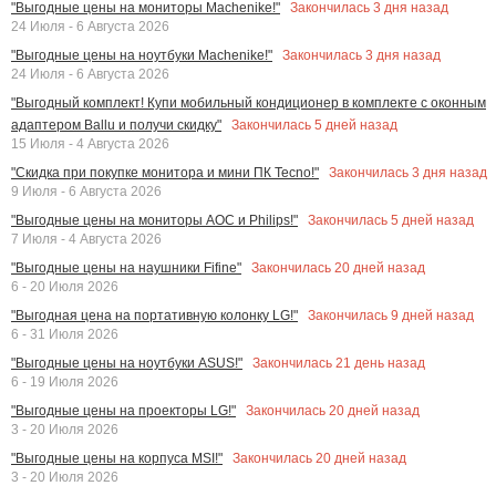
Закончилась
3
дня назад
"Выгодные цены на мониторы Machenike!"
24 Июля - 6 Августа 2026
Закончилась
3
дня назад
"Выгодные цены на ноутбуки Machenike!"
24 Июля - 6 Августа 2026
"Выгодный комплект! Купи мобильный кондиционер в комплекте с оконным
Закончилась
5
дней назад
адаптером Ballu и получи скидку"
15 Июля - 4 Августа 2026
Закончилась
3
дня назад
"Скидка при покупке монитора и мини ПК Tecno!"
9 Июля - 6 Августа 2026
Закончилась
5
дней назад
"Выгодные цены на мониторы AOC и Philips!"
7 Июля - 4 Августа 2026
Закончилась
20
дней назад
"Выгодные цены на наушники Fifine"
6 - 20 Июля 2026
Закончилась
9
дней назад
"Выгодная цена на портативную колонку LG!"
6 - 31 Июля 2026
Закончилась
21
день назад
"Выгодные цены на ноутбуки ASUS!"
6 - 19 Июля 2026
Закончилась
20
дней назад
"Выгодные цены на проекторы LG!"
3 - 20 Июля 2026
Закончилась
20
дней назад
"Выгодные цены на корпуса MSI!"
3 - 20 Июля 2026