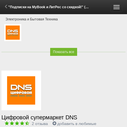
"Подписки на MyBook и ЛитРес со скидкой!" (29 Мая - 15 Июня 2026)
Пере
Электроника и Бытовая Техника
меню
Показать все
Цифровой супермаркет DNS
2
отзыва
добавить в любимые