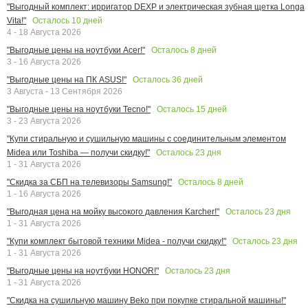
"Выгодный комплект: ирригатор DEXP и электрическая зубная щетка Longa
Осталось
10
дней
Vita!"
4 - 18 Августа 2026
Осталось
8
дней
"Выгодные цены на ноутбуки Acer!"
3 - 16 Августа 2026
Осталось
36
дней
"Выгодные цены на ПК ASUS!"
3 Августа - 13 Сентября 2026
Осталось
15
дней
"Выгодные цены на ноутбуки Tecno!"
3 - 23 Августа 2026
"Купи стиральную и сушильную машины с соединительным элементом
Осталось
23
дня
Midea или Toshiba — получи скидку!"
1 - 31 Августа 2026
Осталось
8
дней
"Скидка за СБП на телевизоры Samsung!"
1 - 16 Августа 2026
Осталось
23
дня
"Выгодная цена на мойку высокого давления Karcher!"
1 - 31 Августа 2026
Осталось
23
дня
"Купи комплект бытовой техники Midea - получи скидку!"
1 - 31 Августа 2026
Осталось
23
дня
"Выгодные цены на ноутбуки HONOR!"
1 - 31 Августа 2026
"Скидка на сушильную машину Beko при покупке стиральной машины!"