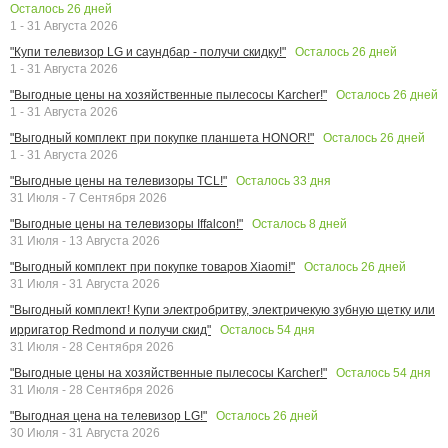
Осталось
26
дней
1 - 31 Августа 2026
Осталось
26
дней
"Купи телевизор LG и саундбар - получи скидку!"
1 - 31 Августа 2026
Осталось
26
дней
"Выгодные цены на хозяйственные пылесосы Karcher!"
1 - 31 Августа 2026
Осталось
26
дней
"Выгодный комплект при покупке планшета HONOR!"
1 - 31 Августа 2026
Осталось
33
дня
"Выгодные цены на телевизоры TCL!"
31 Июля - 7 Сентября 2026
Осталось
8
дней
"Выгодные цены на телевизоры Iffalcon!"
31 Июля - 13 Августа 2026
Осталось
26
дней
"Выгодный комплект при покупке товаров Xiaomi!"
31 Июля - 31 Августа 2026
"Выгодный комплект! Купи электробритву, электричекую зубную щетку или
Осталось
54
дня
ирригатор Redmond и получи скид"
31 Июля - 28 Сентября 2026
Осталось
54
дня
"Выгодные цены на хозяйственные пылесосы Karcher!"
31 Июля - 28 Сентября 2026
Осталось
26
дней
"Выгодная цена на телевизор LG!"
30 Июля - 31 Августа 2026