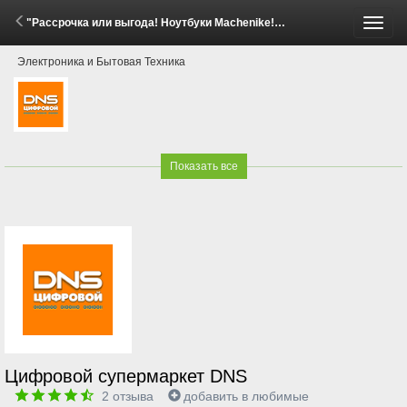
"Рассрочка или выгода! Ноутбуки Machenike!" (24 Апреля - 14 Мая 2026)
Пере
Электроника и Бытовая Техника
меню
Показать все
Цифровой супермаркет DNS
2
отзыва
добавить в любимые