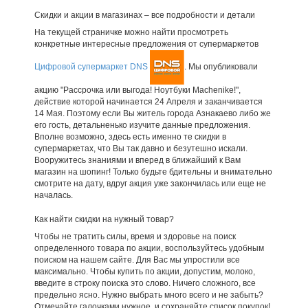
Скидки и акции в магазинах – все подробности и детали
На текущей страничке можно найти просмотреть
конкретные интересные предложения от супермаркетов
Цифровой супермаркет DNS
. Мы опубликовали
акцию "Рассрочка или выгода! Ноутбуки Machenike!",
действие которой начинается 24 Апреля и заканчивается
14 Мая. Поэтому если Вы житель города Азнакаево либо же
его гость, детальненько изучите данные предложения.
Вполне возможно, здесь есть именно те скидки в
супермаркетах, что Вы так давно и безутешно искали.
Вооружитесь знаниями и вперед в ближайший к Вам
магазин на шопинг! Только будьте бдительны и внимательно
смотрите на дату, вдруг акция уже закончилась или еще не
началась.
Как найти скидки на нужный товар?
Чтобы не тратить силы, время и здоровье на поиск
определенного товара по акции, воспользуйтесь удобным
поиском на нашем сайте. Для Вас мы упростили все
максимально. Чтобы купить по акции, допустим, молоко,
введите в строку поиска это слово. Ничего сложного, все
предельно ясно. Нужно выбрать много всего и не забыть?
Отмечайте галочками нужное, и сохраняйте список покупок!