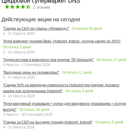
Цифровой супермаркет DNS
2
отзыва
Действующие акции на сегодня
Осталось
26
дней
"Скидка за СБП на товары «Редмонд»!"
4 - 31 Августа 2026
"Купи комплект техники Beko, Hotpoint, Indesit - получи скидку до 30%!"
Осталось
5
дней
4 - 10 Августа 2026
Осталось
27
дней
"Аудиосистема в комплекте при покупке ТВ Samsung!"
4 Августа - 1 Сентября 2026
Осталось
12
дней
"Выгодные цены на телевизоры!"
4 - 17 Августа 2026
"Скидка 50% на варочную поверхность Hotpoint при покупке духового
Осталось
5
дней
шкафа или холодильника Hotpoint!"
4 - 10 Августа 2026
"Купи вакуумный упаковщик + рулон для вакуумного упаковщика = получи
Осталось
56
дней
выгоду!"
4 Августа - 30 Сентября 2026
Осталось
5
дней
"Скидка за СБП на бытовую технику Hotpoint, Indesit!"
4 - 10 Августа 2026