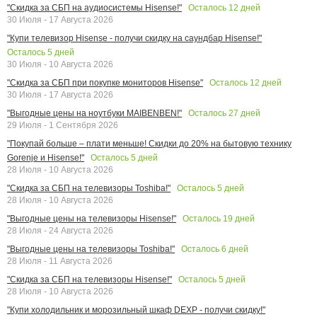
Осталось
12
дней
"Скидка за СБП на аудиосистемы Hisense!"
30 Июля - 17 Августа 2026
"Купи телевизор Hisense - получи скидку на саундбар Hisense!"
Осталось
5
дней
30 Июля - 10 Августа 2026
Осталось
12
дней
"Скидка за СБП при покупке мониторов Hisense"
30 Июля - 17 Августа 2026
Осталось
27
дней
"Выгодные цены на ноутбуки MAIBENBEN!"
29 Июля - 1 Сентября 2026
"Покупай больше – плати меньше! Скидки до 20% на бытовую технику
Осталось
5
дней
Gorenje и Hisense!"
28 Июля - 10 Августа 2026
Осталось
5
дней
"Скидка за СБП на телевизоры Toshiba!"
28 Июля - 10 Августа 2026
Осталось
19
дней
"Выгодные цены на телевизоры Hisense!"
28 Июля - 24 Августа 2026
Осталось
6
дней
"Выгодные цены на телевизоры Toshiba!"
28 Июля - 11 Августа 2026
Осталось
5
дней
"Скидка за СБП на телевизоры Hisense!"
28 Июля - 10 Августа 2026
"Купи холодильник и морозильный шкаф DEXP - получи скидку!"