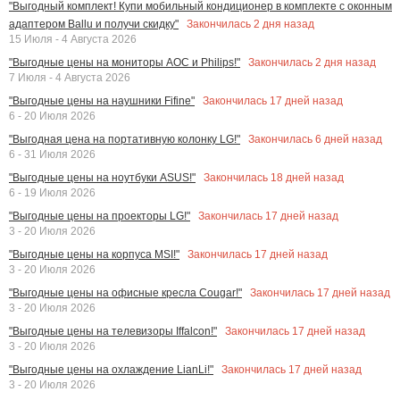
"Выгодный комплект! Купи мобильный кондиционер в комплекте с оконным
Закончилась
2
дня назад
адаптером Ballu и получи скидку"
15 Июля - 4 Августа 2026
Закончилась
2
дня назад
"Выгодные цены на мониторы AOC и Philips!"
7 Июля - 4 Августа 2026
Закончилась
17
дней назад
"Выгодные цены на наушники Fifine"
6 - 20 Июля 2026
Закончилась
6
дней назад
"Выгодная цена на портативную колонку LG!"
6 - 31 Июля 2026
Закончилась
18
дней назад
"Выгодные цены на ноутбуки ASUS!"
6 - 19 Июля 2026
Закончилась
17
дней назад
"Выгодные цены на проекторы LG!"
3 - 20 Июля 2026
Закончилась
17
дней назад
"Выгодные цены на корпуса MSI!"
3 - 20 Июля 2026
Закончилась
17
дней назад
"Выгодные цены на офисные кресла Cougar!"
3 - 20 Июля 2026
Закончилась
17
дней назад
"Выгодные цены на телевизоры Iffalcon!"
3 - 20 Июля 2026
Закончилась
17
дней назад
"Выгодные цены на охлаждение LianLi!"
3 - 20 Июля 2026