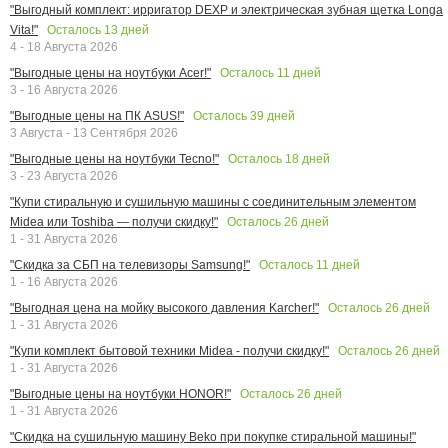
"Выгодный комплект: ирригатор DEXP и электрическая зубная щетка Longa
Осталось
13
дней
Vita!"
4 - 18 Августа 2026
Осталось
11
дней
"Выгодные цены на ноутбуки Acer!"
3 - 16 Августа 2026
Осталось
39
дней
"Выгодные цены на ПК ASUS!"
3 Августа - 13 Сентября 2026
Осталось
18
дней
"Выгодные цены на ноутбуки Tecno!"
3 - 23 Августа 2026
"Купи стиральную и сушильную машины с соединительным элементом
Осталось
26
дней
Midea или Toshiba — получи скидку!"
1 - 31 Августа 2026
Осталось
11
дней
"Скидка за СБП на телевизоры Samsung!"
1 - 16 Августа 2026
Осталось
26
дней
"Выгодная цена на мойку высокого давления Karcher!"
1 - 31 Августа 2026
Осталось
26
дней
"Купи комплект бытовой техники Midea - получи скидку!"
1 - 31 Августа 2026
Осталось
26
дней
"Выгодные цены на ноутбуки HONOR!"
1 - 31 Августа 2026
"Скидка на сушильную машину Beko при покупке стиральной машины!"