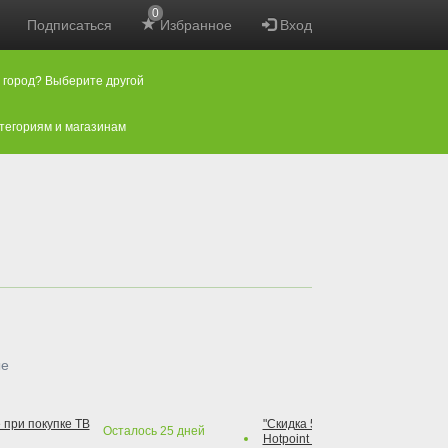
0
Подписаться
Избранное
Вход
 город? Выберите другой
атегориям и магазинам
ые
 при покупке ТВ
"Скидка 50% на варочную повер
Осталось
25
дней
Hotpoint при покупке духового 