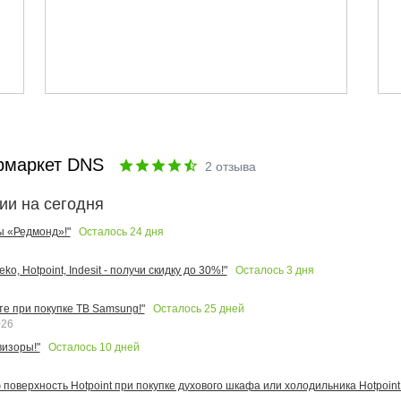
рмаркет DNS
2
отзыва
ии на сегодня
Осталось
24
дня
ы «Редмонд»!"
Осталось
3
дня
o, Hotpoint, Indesit - получи скидку до 30%!"
Осталось
25
дней
те при покупке ТВ Samsung!"
026
Осталось
10
дней
изоры!"
поверхность Hotpoint при покупке духового шкафа или холодильника Hotpoint!