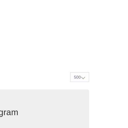
500
egram