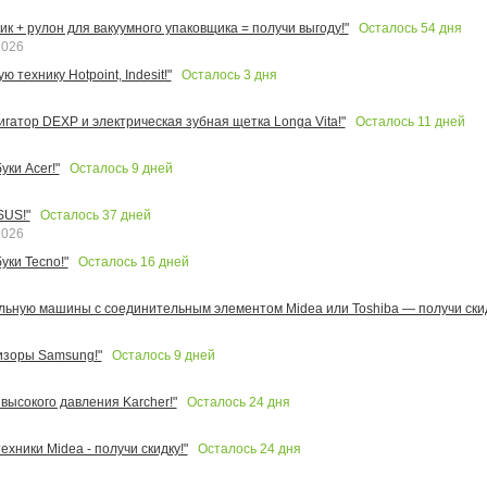
Осталось
54
дня
к + рулон для вакуумного упаковщика = получи выгоду!"
2026
Осталось
3
дня
 технику Hotpoint, Indesit!"
Осталось
11
дней
игатор DEXP и электрическая зубная щетка Longa Vita!"
Осталось
9
дней
ки Acer!"
Осталось
37
дней
SUS!"
2026
Осталось
16
дней
уки Tecno!"
льную машины с соединительным элементом Midea или Toshiba — получи скид
Осталось
9
дней
изоры Samsung!"
Осталось
24
дня
высокого давления Karcher!"
Осталось
24
дня
ехники Midea - получи скидку!"