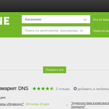
Азнакаево
Это не Ваш
Поиск по к
Показать все
рмаркет DNS
2
отзыва
добавить в любим
ции:
"Аудиосистема в комплекте
вары «Редмонд»!"
Осталось
24
дня
Samsung!"