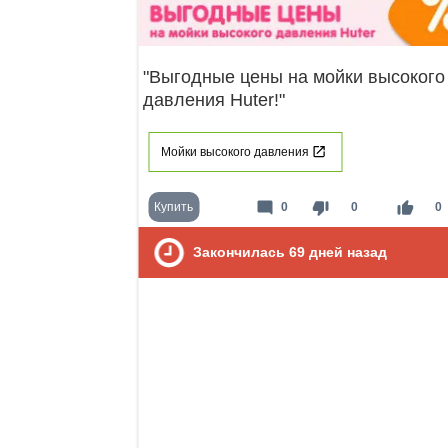
"Выгодные цены на мойки высокого
давления Huter!"
Мойки высокого давления
mode_comment
thumb_down
thumb_up
Купить
0
0
0
Закончилась
69
дней назад