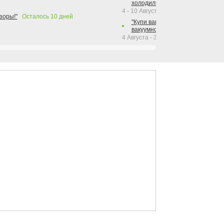
холодильника Hotpoint!"
4 - 10 Августа 2026
зоры!"
Осталось
10
дней
"Купи вакуумный упаковщик + р
вакуумного упаковщика = получи
4 Августа - 30 Сентября 2026