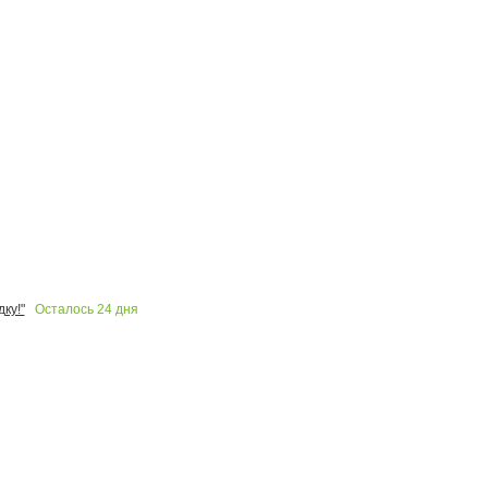
Осталось
24
дня
ку!"