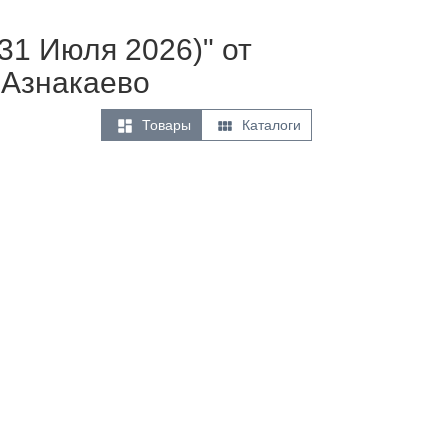
31 Июля 2026)" от
 Азнакаево


Товары
Каталоги