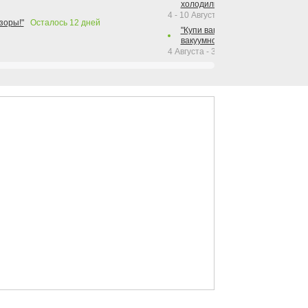
холодильника Hotpoint!"
4 - 10 Августа 2026
зоры!"
Осталось
12
дней
"Купи вакуумный упаковщик + р
вакуумного упаковщика = получи
4 Августа - 30 Сентября 2026