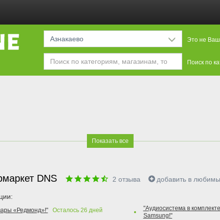
Азнакаево
Это не Ваш
Поиск по к
Показать все
рмаркет DNS
2
отзыва
добавить в любим
ции:
"Аудиосистема в комплекте
вары «Редмонд»!"
Осталось
26
дней
Samsung!"