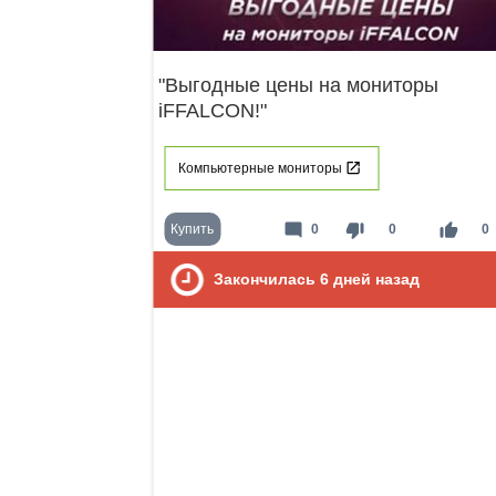
"Выгодные цены на мониторы
iFFALCON!"
Компьютерные мониторы
mode_comment
thumb_down
thumb_up
Купить
0
0
0
Закончилась
6
дней назад