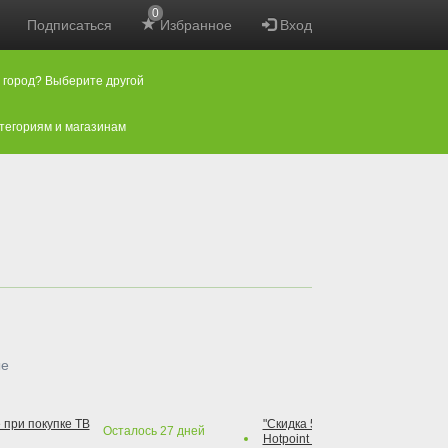
0
Подписаться
Избранное
Вход
 город? Выберите другой
атегориям и магазинам
ые
 при покупке ТВ
"Скидка 50% на варочную повер
Осталось
27
дней
Hotpoint при покупке духового 