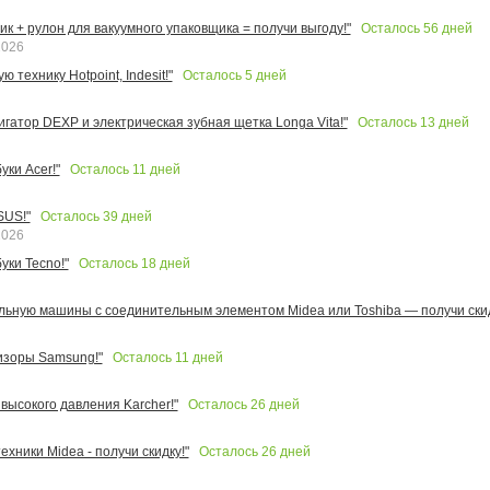
Осталось
56
дней
к + рулон для вакуумного упаковщика = получи выгоду!"
2026
Осталось
5
дней
 технику Hotpoint, Indesit!"
Осталось
13
дней
игатор DEXP и электрическая зубная щетка Longa Vita!"
Осталось
11
дней
ки Acer!"
Осталось
39
дней
SUS!"
2026
Осталось
18
дней
уки Tecno!"
льную машины с соединительным элементом Midea или Toshiba — получи скид
Осталось
11
дней
изоры Samsung!"
Осталось
26
дней
высокого давления Karcher!"
Осталось
26
дней
ехники Midea - получи скидку!"