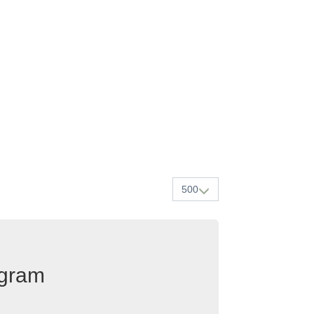
500
egram