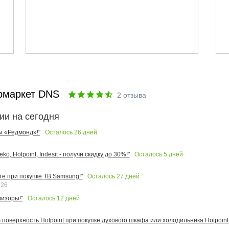
рмаркет DNS
2
отзыва
ии на сегодня
Осталось
26
дней
ы «Редмонд»!"
Осталось
5
дней
o, Hotpoint, Indesit - получи скидку до 30%!"
Осталось
27
дней
те при покупке ТВ Samsung!"
026
Осталось
12
дней
изоры!"
поверхность Hotpoint при покупке духового шкафа или холодильника Hotpoint!