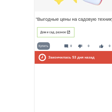
"Выгодные цены на садовую технику
Дом и сад, разное
mode_comment
thumb_down
thumb_up
Купить
0
0
0
Закончилась
53
дня назад