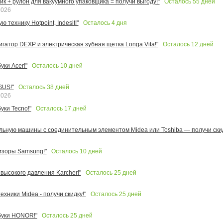
Осталось
55
дней
к + рулон для вакуумного упаковщика = получи выгоду!"
2026
Осталось
4
дня
 технику Hotpoint, Indesit!"
Осталось
12
дней
игатор DEXP и электрическая зубная щетка Longa Vita!"
Осталось
10
дней
ки Acer!"
Осталось
38
дней
SUS!"
2026
Осталось
17
дней
уки Tecno!"
льную машины с соединительным элементом Midea или Toshiba — получи скид
Осталось
10
дней
изоры Samsung!"
Осталось
25
дней
высокого давления Karcher!"
Осталось
25
дней
ехники Midea - получи скидку!"
Осталось
25
дней
буки HONOR!"