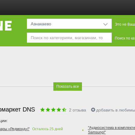
Азнакаево
Это не Ваш
Поиск по к
Показать все
рмаркет DNS
2
отзыва
добавить в любим
ции:
"Аудиосистема в комплекте
вары «Редмонд»!"
Осталось
25
дней
Samsung!"