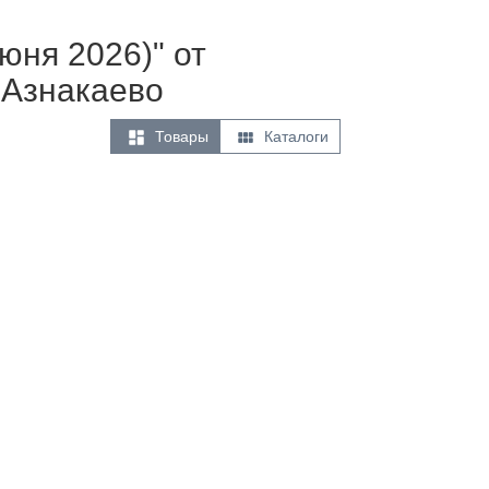
юня 2026)" от
 Азнакаево


Товары
Каталоги