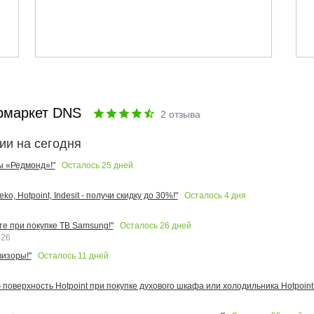
рмаркет DNS
2
отзыва
ии на сегодня
Осталось
25
дней
ы «Редмонд»!"
Осталось
4
дня
o, Hotpoint, Indesit - получи скидку до 30%!"
Осталось
26
дней
те при покупке ТВ Samsung!"
026
Осталось
11
дней
изоры!"
поверхность Hotpoint при покупке духового шкафа или холодильника Hotpoint!