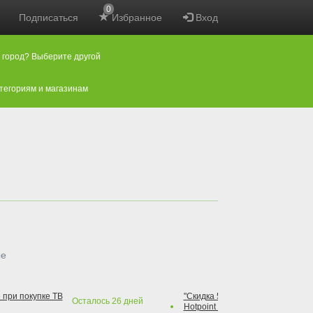
0
Подписаться
Избранное
Вход
 город? Выберите другой
атегориям и магазинам
ые
 при покупке ТВ
"Скидка 50% на варочную повер
Осталось
26
дней
Hotpoint при покупке духового 