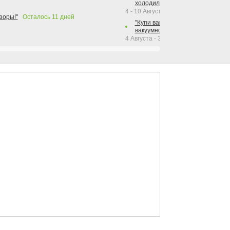
холодильника Hotpoint!"
4 - 10 Августа 2026
зоры!"
Осталось
11
дней
"Купи вакуумный упаковщик + р
вакуумного упаковщика = получи
4 Августа - 30 Сентября 2026