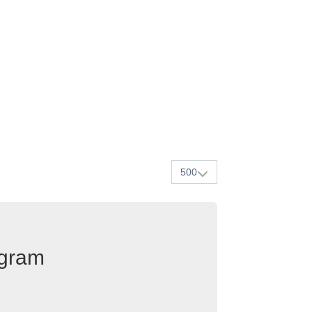
500
egram