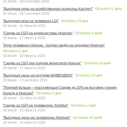
31 Июля - 28 Сентября 2026
Остался
51
день
"Выгодные цены на хозяйственные пылесосы Karcher!"
31 Июля - 28 Сентября 2026
Осталось
23
дня
"Выгодная цена на телевизор LG!"
30 Июля - 31 Августа 2026
Осталось
9
дней
"Скидка за СБП на аудиосистемы Hisense!"
30 Июля - 17 Августа 2026
"Купи телевизор Hisense - получи скидку на саундбар Hisense!"
Осталось
2
дня
30 Июля - 10 Августа 2026
Осталось
9
дней
"Скидка за СБП при покупке мониторов Hisense"
30 Июля - 17 Августа 2026
Осталось
24
дня
"Выгодные цены на ноутбуки MAIBENBEN!"
29 Июля - 1 Сентября 2026
"Покупай больше – плати меньше! Скидки до 20% на бытовую технику
Осталось
2
дня
Gorenje и Hisense!"
28 Июля - 10 Августа 2026
Осталось
2
дня
"Скидка за СБП на телевизоры Toshiba!"
28 Июля - 10 Августа 2026
Осталось
16
дней
"Выгодные цены на телевизоры Hisense!"
28 Июля - 24 Августа 2026