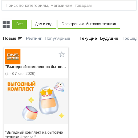
|
Все
Дом и сад
Электроника, бытовая техника
sort
Новые
Рейтинг
Популярные
Текущие
Будущие
Прошед
"Выгодный комплект на бытовую технику Hisense!"
(2 - 8 Июня 2026)
"Выгодный комплект на бытовую
технику Hisense!"