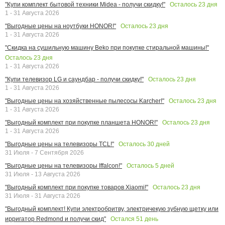
Осталось
23
дня
"Купи комплект бытовой техники Midea - получи скидку!"
1 - 31 Августа 2026
Осталось
23
дня
"Выгодные цены на ноутбуки HONOR!"
1 - 31 Августа 2026
"Скидка на сушильную машину Beko при покупке стиральной машины!"
Осталось
23
дня
1 - 31 Августа 2026
Осталось
23
дня
"Купи телевизор LG и саундбар - получи скидку!"
1 - 31 Августа 2026
Осталось
23
дня
"Выгодные цены на хозяйственные пылесосы Karcher!"
1 - 31 Августа 2026
Осталось
23
дня
"Выгодный комплект при покупке планшета HONOR!"
1 - 31 Августа 2026
Осталось
30
дней
"Выгодные цены на телевизоры TCL!"
31 Июля - 7 Сентября 2026
Осталось
5
дней
"Выгодные цены на телевизоры Iffalcon!"
31 Июля - 13 Августа 2026
Осталось
23
дня
"Выгодный комплект при покупке товаров Xiaomi!"
31 Июля - 31 Августа 2026
"Выгодный комплект! Купи электробритву, электричекую зубную щетку или
Остался
51
день
ирригатор Redmond и получи скид"