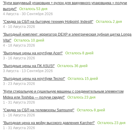
"Купи вакуумный упаковщик + рулон для вакуумного упаковщика = получи
Осталось
53
дня
выгоду!"
4 Августа - 30 Сентября 2026
Осталось
2
дня
"Скидка за СБП на бытовую технику Hotpoint, Indesit!"
4 - 10 Августа 2026
"Выгодный комплект: ирригатор DEXP и электрическая зубная щетка Longa
Осталось
10
дней
Vita!"
4 - 18 Августа 2026
Осталось
8
дней
"Выгодные цены на ноутбуки Acer!"
3 - 16 Августа 2026
Осталось
36
дней
"Выгодные цены на ПК ASUS!"
3 Августа - 13 Сентября 2026
Осталось
15
дней
"Выгодные цены на ноутбуки Tecno!"
3 - 23 Августа 2026
"Купи стиральную и сушильную машины с соединительным элементом
Осталось
23
дня
Midea или Toshiba — получи скидку!"
1 - 31 Августа 2026
Осталось
8
дней
"Скидка за СБП на телевизоры Samsung!"
1 - 16 Августа 2026
Осталось
23
дня
"Выгодная цена на мойку высокого давления Karcher!"
1 - 31 Августа 2026