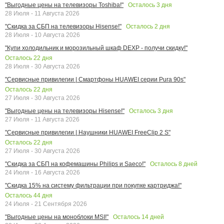
Осталось
3
дня
"Выгодные цены на телевизоры Toshiba!"
28 Июля - 11 Августа 2026
Осталось
2
дня
"Скидка за СБП на телевизоры Hisense!"
28 Июля - 10 Августа 2026
"Купи холодильник и морозильный шкаф DEXP - получи скидку!"
Осталось
22
дня
28 Июля - 30 Августа 2026
"Сервисные привилегии | Смартфоны HUAWEI серии Pura 90s"
Осталось
22
дня
27 Июля - 30 Августа 2026
Осталось
3
дня
"Выгодные цены на телевизоры Hisense!"
27 Июля - 11 Августа 2026
"Сервисные привилегии | Наушники HUAWEI FreeClip 2 S"
Осталось
22
дня
27 Июля - 30 Августа 2026
Осталось
8
дней
"Скидка за СБП на кофемашины Philips и Saeco!"
24 Июля - 16 Августа 2026
"Скидка 15% на систему фильтрации при покупке картриджа!"
Осталось
44
дня
24 Июля - 21 Сентября 2026
Осталось
14
дней
"Выгодные цены на моноблоки MSI!"