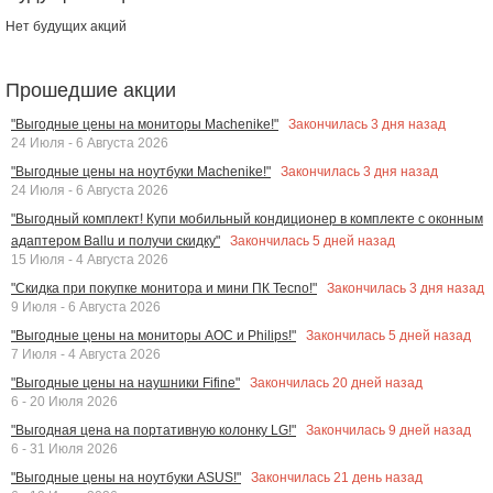
Нет будущих акций
Прошедшие акции
Закончилась
3
дня назад
"Выгодные цены на мониторы Machenike!"
24 Июля - 6 Августа 2026
Закончилась
3
дня назад
"Выгодные цены на ноутбуки Machenike!"
24 Июля - 6 Августа 2026
"Выгодный комплект! Купи мобильный кондиционер в комплекте с оконным
Закончилась
5
дней назад
адаптером Ballu и получи скидку"
15 Июля - 4 Августа 2026
Закончилась
3
дня назад
"Скидка при покупке монитора и мини ПК Tecno!"
9 Июля - 6 Августа 2026
Закончилась
5
дней назад
"Выгодные цены на мониторы AOC и Philips!"
7 Июля - 4 Августа 2026
Закончилась
20
дней назад
"Выгодные цены на наушники Fifine"
6 - 20 Июля 2026
Закончилась
9
дней назад
"Выгодная цена на портативную колонку LG!"
6 - 31 Июля 2026
Закончилась
21
день назад
"Выгодные цены на ноутбуки ASUS!"