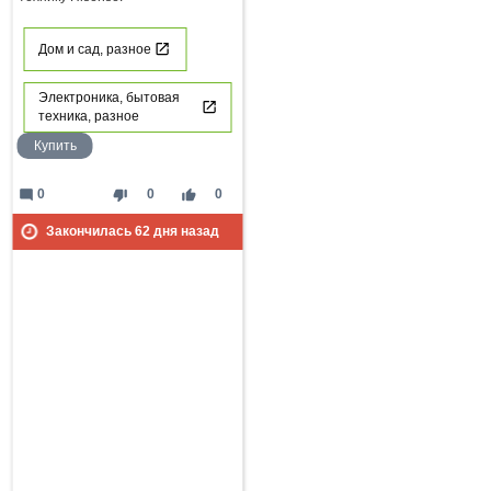
Дом и сад, разное
Электроника, бытовая
техника, разное
Купить
mode_comment
thumb_down
thumb_up
0
0
0
Закончилась
62
дня назад