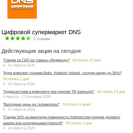
Цифровой супермаркет DNS
2
отзыва
Действующие акции на сегодня
Осталось
23
дня
"Скидка за СБП на товары «Редмонд»!"
4 - 31 Августа 2026
"Купи комплект техники Beko, Hotpoint, Indesit - получи скидку до 30%!"
Осталось
2
дня
4 - 10 Августа 2026
Осталось
24
дня
"Аудиосистема в комплекте при покупке ТВ Samsung!"
4 Августа - 1 Сентября 2026
Осталось
9
дней
"Выгодные цены на телевизоры!"
4 - 17 Августа 2026
"Скидка 50% на варочную поверхность Hotpoint при покупке духового
Осталось
2
дня
шкафа или холодильника Hotpoint!"
4 - 10 Августа 2026