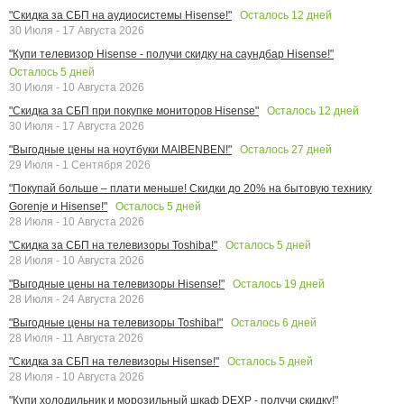
Осталось
12
дней
"Скидка за СБП на аудиосистемы Hisense!"
30 Июля - 17 Августа 2026
"Купи телевизор Hisense - получи скидку на саундбар Hisense!"
Осталось
5
дней
30 Июля - 10 Августа 2026
Осталось
12
дней
"Скидка за СБП при покупке мониторов Hisense"
30 Июля - 17 Августа 2026
Осталось
27
дней
"Выгодные цены на ноутбуки MAIBENBEN!"
29 Июля - 1 Сентября 2026
"Покупай больше – плати меньше! Скидки до 20% на бытовую технику
Осталось
5
дней
Gorenje и Hisense!"
28 Июля - 10 Августа 2026
Осталось
5
дней
"Скидка за СБП на телевизоры Toshiba!"
28 Июля - 10 Августа 2026
Осталось
19
дней
"Выгодные цены на телевизоры Hisense!"
28 Июля - 24 Августа 2026
Осталось
6
дней
"Выгодные цены на телевизоры Toshiba!"
28 Июля - 11 Августа 2026
Осталось
5
дней
"Скидка за СБП на телевизоры Hisense!"
28 Июля - 10 Августа 2026
"Купи холодильник и морозильный шкаф DEXP - получи скидку!"