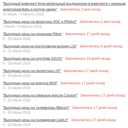
"Выгодный комплект! Купи мобильный кондиционер в комплекте с оконным
Закончилась
2
дня назад
адаптером Ballu и получи скидку"
15 Июля - 4 Августа 2026
Закончилась
2
дня назад
"Выгодные цены на мониторы AOC и Philips!"
7 Июля - 4 Августа 2026
Закончилась
17
дней назад
"Выгодные цены на наушники Fifine"
6 - 20 Июля 2026
Закончилась
6
дней назад
"Выгодная цена на портативную колонку LG!"
6 - 31 Июля 2026
Закончилась
18
дней назад
"Выгодные цены на ноутбуки ASUS!"
6 - 19 Июля 2026
Закончилась
17
дней назад
"Выгодные цены на проекторы LG!"
3 - 20 Июля 2026
Закончилась
17
дней назад
"Выгодные цены на корпуса MSI!"
3 - 20 Июля 2026
Закончилась
17
дней назад
"Выгодные цены на офисные кресла Cougar!"
3 - 20 Июля 2026
Закончилась
17
дней назад
"Выгодные цены на телевизоры Iffalcon!"
3 - 20 Июля 2026
Закончилась
17
дней назад
"Выгодные цены на охлаждение LianLi!"
3 - 20 Июля 2026