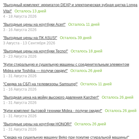
"Выгодный комплект: ирригатор DEXP и электрическая зубная щетка Longa
Осталось
13
дней
Vita!"
4 - 18 Августа 2026
Осталось
11
дней
"Выгодные цены на ноутбуки Acer!"
3 - 16 Августа 2026
Осталось
39
дней
"Выгодные цены на ПК ASUS!"
3 Августа - 13 Сентября 2026
Осталось
18
дней
"Выгодные цены на ноутбуки Tecno!"
3 - 23 Августа 2026
"Купи стиральную и сушильную машины с соединительным элементом
Осталось
26
дней
Midea или Toshiba — получи скидку!"
1 - 31 Августа 2026
Осталось
11
дней
"Скидка за СБП на телевизоры Samsung!"
1 - 16 Августа 2026
Осталось
26
дней
"Выгодная цена на мойку высокого давления Karcher!"
1 - 31 Августа 2026
Осталось
26
дней
"Купи комплект бытовой техники Midea - получи скидку!"
1 - 31 Августа 2026
Осталось
26
дней
"Выгодные цены на ноутбуки HONOR!"
1 - 31 Августа 2026
"Скидка на сушильную машину Beko при покупке стиральной машины!"