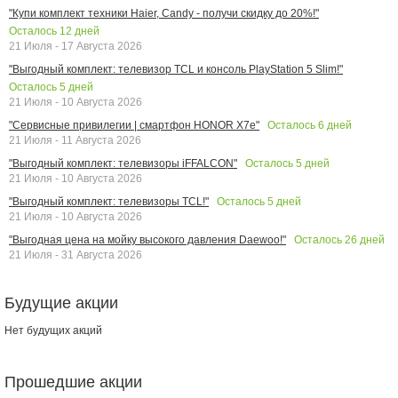
"Купи комплект техники Haier, Candy - получи скидку до 20%!"
Осталось
12
дней
21 Июля - 17 Августа 2026
"Выгодный комплект: телевизор TCL и консоль PlayStation 5 Slim!"
Осталось
5
дней
21 Июля - 10 Августа 2026
Осталось
6
дней
"Сервисные привилегии | смартфон HONOR X7e"
21 Июля - 11 Августа 2026
Осталось
5
дней
"Выгодный комплект: телевизоры iFFALCON"
21 Июля - 10 Августа 2026
Осталось
5
дней
"Выгодный комплект: телевизоры TCL!"
21 Июля - 10 Августа 2026
Осталось
26
дней
"Выгодная цена на мойку высокого давления Daewoo!"
21 Июля - 31 Августа 2026
Будущие акции
Нет будущих акций
Прошедшие акции