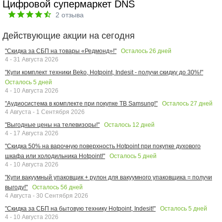
Цифровой супермаркет DNS
2
отзыва
Действующие акции на сегодня
Осталось
26
дней
"Скидка за СБП на товары «Редмонд»!"
4 - 31 Августа 2026
"Купи комплект техники Beko, Hotpoint, Indesit - получи скидку до 30%!"
Осталось
5
дней
4 - 10 Августа 2026
Осталось
27
дней
"Аудиосистема в комплекте при покупке ТВ Samsung!"
4 Августа - 1 Сентября 2026
Осталось
12
дней
"Выгодные цены на телевизоры!"
4 - 17 Августа 2026
"Скидка 50% на варочную поверхность Hotpoint при покупке духового
Осталось
5
дней
шкафа или холодильника Hotpoint!"
4 - 10 Августа 2026
"Купи вакуумный упаковщик + рулон для вакуумного упаковщика = получи
Осталось
56
дней
выгоду!"
4 Августа - 30 Сентября 2026
Осталось
5
дней
"Скидка за СБП на бытовую технику Hotpoint, Indesit!"
4 - 10 Августа 2026