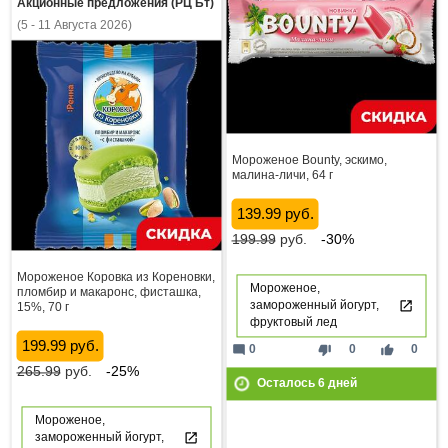
Акционные предложения (РЦ Бт)
(5 - 11 Августа 2026)
Мороженое Bounty, эскимо,
малина-личи, 64 г
139.99 руб.
199.99
руб.
-30%
Мороженое Коровка из Кореновки,
Мороженое,
пломбир и макаронс, фисташка,
замороженный йогурт,
15%, 70 г
фруктовый лед
199.99 руб.
mode_comment
thumb_down
thumb_up
0
0
0
265.99
руб.
-25%
Осталось
6
дней
Мороженое,
замороженный йогурт,