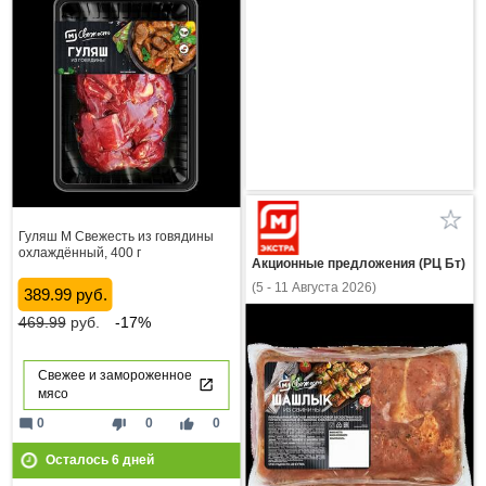
Гуляш М Свежесть из говядины
охлаждённый, 400 г
Акционные предложения (РЦ Бт)
(5 - 11 Августа 2026)
389.99 руб.
469.99
руб.
-17%
Свежее и замороженное
мясо
mode_comment
thumb_down
thumb_up
0
0
0
Осталось
6
дней