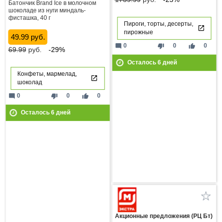
Батончик Brand Ice в молочном
шоколаде из нуги миндаль-
фисташка, 40 г
Пироги, торты, десерты,
пирожные
49.99 руб.
mode_comment
thumb_down
thumb_up
0
0
0
69.99
руб.
-29%
Осталось
6
дней
Конфеты, мармелад,
шоколад
mode_comment
thumb_down
thumb_up
0
0
0
Осталось
6
дней
Акционные предложения (РЦ Бт)