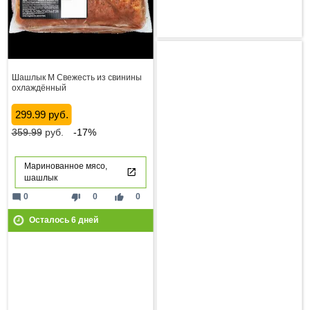
Шашлык М Свежесть из свинины
охлаждённый
299.99 руб.
359.99
руб.
-17%
Маринованное мясо,
шашлык
mode_comment
thumb_down
thumb_up
0
0
0
Осталось
6
дней