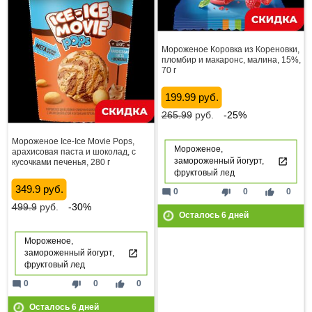
Мороженое Коровка из Кореновки,
пломбир и макаронс, малина, 15%,
70 г
199.99 руб.
265.99
руб.
-25%
Мороженое Ice-Ice Movie Pops,
Мороженое,
арахисовая паста и шоколад, с
замороженный йогурт,
кусочками печенья, 280 г
фруктовый лед
349.9 руб.
mode_comment
thumb_down
thumb_up
0
0
0
499.9
руб.
-30%
Осталось
6
дней
Мороженое,
замороженный йогурт,
фруктовый лед
mode_comment
thumb_down
thumb_up
0
0
0
Осталось
6
дней