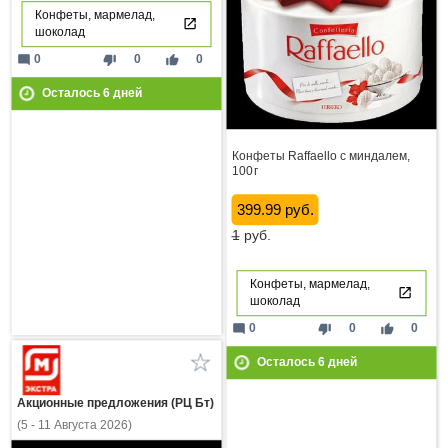
Конфеты, мармелад,
шоколад
mode_comment
thumb_down
thumb_up
0
0
0
Осталось
6
дней
Конфеты Raffaello с миндалем,
100 г
399.99 руб.
1
руб.
Конфеты, мармелад,
шоколад
mode_comment
thumb_down
thumb_up
0
0
0
Осталось
6
дней
Акционные предложения (РЦ Бт)
(5 - 11 Августа 2026)