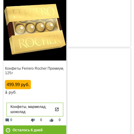
Конфеты Ferrero Rocher Премиум,
125 г
499.99 руб.
1
руб.
Конфеты, мармелад,
шоколад
mode_comment
thumb_down
thumb_up
0
0
0
Осталось
6
дней