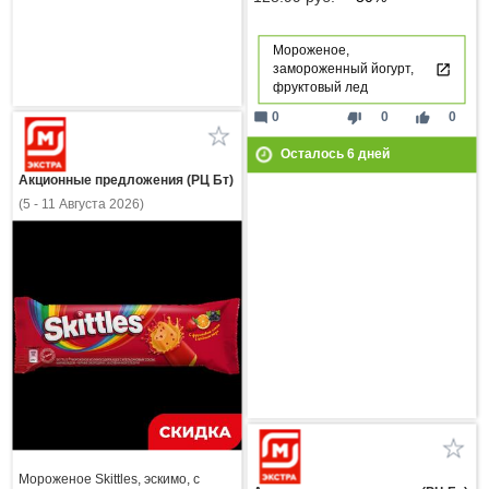
Мороженое,
замороженный йогурт,
фруктовый лед
mode_comment
thumb_down
thumb_up
0
0
0
Осталось
6
дней
Акционные предложения (РЦ Бт)
(5 - 11 Августа 2026)
Мороженое Skittles, эскимо, с