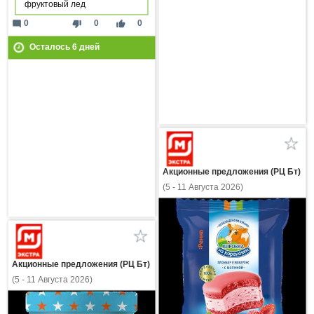
фруктовый лед
mode_comment
thumb_down
thumb_up
0
0
0
Осталось
6
дней
Акционные предложения (РЦ Бт)
(5 - 11 Августа 2026)
Акционные предложения (РЦ Бт)
(5 - 11 Августа 2026)