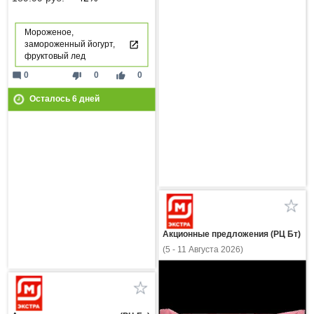
Мороженое,
замороженный йогурт,
фруктовый лед
mode_comment
thumb_down
thumb_up
0
0
0
Осталось
6
дней
Акционные предложения (РЦ Бт)
(5 - 11 Августа 2026)