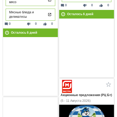
мясо
mode_comment
thumb_down
thumb_up
0
0
0
Мясные блюда и
Осталось
6
дней
деликатесы
mode_comment
thumb_down
thumb_up
0
0
0
Осталось
6
дней
Акционные предложения (РЦ Бт)
(5 - 11 Августа 2026)