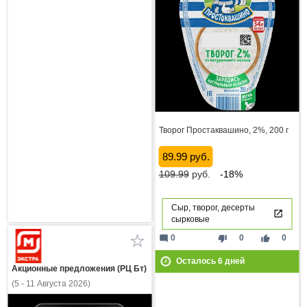
Творог Простаквашино, 2%, 200 г
89.99 руб.
109.99
руб.
-18%
Сыр, творог, десерты
сырковые
mode_comment
thumb_down
thumb_up
0
0
0
Осталось
6
дней
Акционные предложения (РЦ Бт)
(5 - 11 Августа 2026)