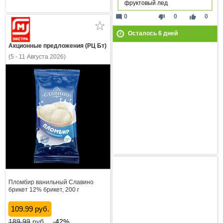
фруктовый лед
mode_comment
thumb_down
thumb_up
0
0
0
Осталось
6
дней
Акционные предложения (РЦ Бт)
(5 - 11 Августа 2026)
Пломбир ванильный Славино
брикет 12% брикет, 200 г
109.99 руб.
189.99
руб.
-42%