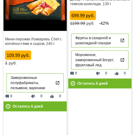
темном шоколаде, 130 г
699.99 руб.
1199.99
руб.
-42%
Фрукты в сахарной и
Мини-пирожки Ложкаревъ Chef с
шоколадной глазури
копчёностями и сыром, 240 г
109.99 руб.
Мороженое,
замороженный йогурт,
1
руб.
фруктовый лед
mode_comment
thumb_down
thumb_up
0
0
0
Замороженные
полуфабрикаты,
Осталось
6
дней
пельмени, вареники
mode_comment
thumb_down
thumb_up
0
0
0
Осталось
6
дней