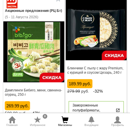
Акционные предложения (РЦ Бт)
(5 - 11 Августа 2026)
Блинчики С пылу с жару Premium,
с курицей и соусом Цезарь, 240 г
189.99 руб.
Дамплинги Бибиго, мини, свинина-
279.99
руб.
-32%
огурец, 250 г
269.99 руб.
Замороженные
полуфабрикаты,
509.99
руб.
-47%
пельмени, вареники
0
mode_comment
thumb_down
thumb_up
0
0
0
Главная
Избранное
Магазины
Входящие
Профиль
Замороженные