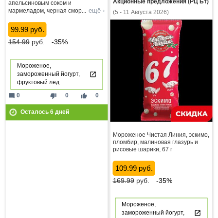
Акционные предложения (РЦ Бт)
апельсиновым соком и
ещё ›
мармеладом, черная смор
...
(5 - 11 Августа 2026)
99.99 руб.
154.99
руб.
-35%
Мороженое,
замороженный йогурт,
фруктовый лед
mode_comment
thumb_down
thumb_up
0
0
0
Осталось
6
дней
Мороженое Чистая Линия, эскимо,
пломбир, малиновая глазурь и
рисовые шарики, 67 г
109.99 руб.
169.99
руб.
-35%
Мороженое,
замороженный йогурт,