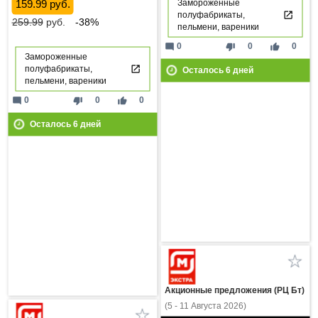
159.99 руб.
Замороженные
полуфабрикаты,
259.99
руб.
-38%
пельмени, вареники
mode_comment
thumb_down
thumb_up
0
0
0
Замороженные
полуфабрикаты,
Осталось
6
дней
пельмени, вареники
mode_comment
thumb_down
thumb_up
0
0
0
Осталось
6
дней
Акционные предложения (РЦ Бт)
(5 - 11 Августа 2026)