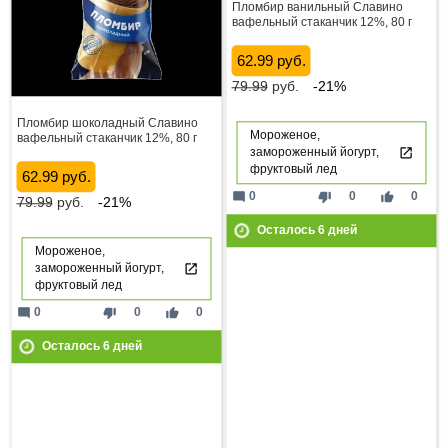
Пломбир ванильный Славино
вафельный стаканчик 12%, 80 г
62.99 руб.
79.99
руб.
-21%
Пломбир шоколадный Славино
Мороженое,
вафельный стаканчик 12%, 80 г
замороженный йогурт,
фруктовый лед
62.99 руб.
mode_comment
thumb_down
thumb_up
0
0
0
79.99
руб.
-21%
Осталось
6
дней
Мороженое,
замороженный йогурт,
фруктовый лед
mode_comment
thumb_down
thumb_up
0
0
0
Осталось
6
дней