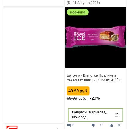
(5 - 11 Августа 2026)
Батончик Brand Ice Пралине в
молочном шоколаде из нуги, 45 г
49.99 руб.
69.99
руб.
-29%
Конфеты, мармелад,
шоколад
mode_comment
thumb_down
thumb_up
0
0
0