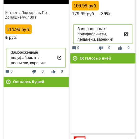
109.99 руб.
Котлеты Ложкаревъ По-
179.99
руб.
-39%
домашнему, 400 г
114.99 руб.
Замороженные
полуфабрикаты,
1
руб.
пельмени, вареники
mode_comment
thumb_down
thumb_up
0
0
0
Замороженные
полуфабрикаты,
Осталось
6
дней
пельмени, вареники
mode_comment
thumb_down
thumb_up
0
0
0
Осталось
6
дней