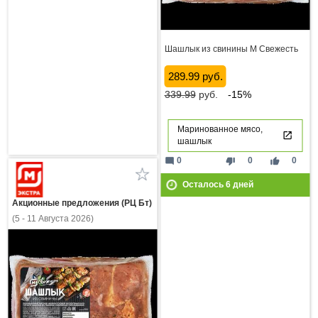
Шашлык из свинины М Свежесть
289.99 руб.
339.99
руб.
-15%
Маринованное мясо,
шашлык
mode_comment
thumb_down
thumb_up
0
0
0
Осталось
6
дней
Акционные предложения (РЦ Бт)
(5 - 11 Августа 2026)