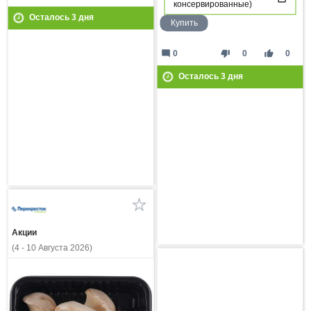
консервированные)
Осталось
3
дня
Купить
mode_comment
thumb_down
thumb_up
0
0
0
Осталось
3
дня
Акции
(4 - 10 Августа 2026)