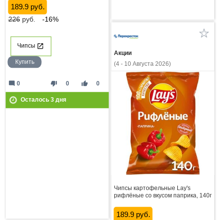
189.9 руб.
226
руб.
-16%
Чипсы
Акции
Купить
(4 - 10 Августа 2026)
mode_comment
thumb_down
thumb_up
0
0
0
Осталось
3
дня
Чипсы картофельные Lay's
рифлёные со вкусом паприка, 140г
189.9 руб.