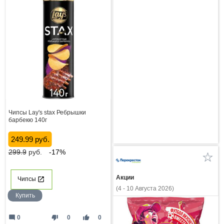
Чипсы Lay's stax Ребрышки
барбекю 140г
249.99 руб.
299.9
руб.
-17%
Акции
Чипсы
(4 - 10 Августа 2026)
Купить
mode_comment
thumb_down
thumb_up
0
0
0