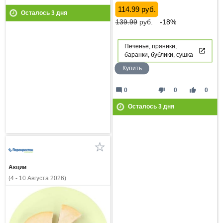
114.99 руб.
Осталось
3
дня
139.99
руб.
-18%
Печенье, пряники,
баранки, бублики, сушка
Купить
mode_comment
thumb_down
thumb_up
0
0
0
Осталось
3
дня
Акции
(4 - 10 Августа 2026)