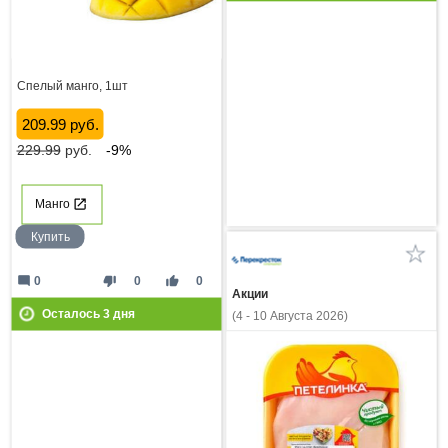
Спелый манго, 1шт
209.99 руб.
229.99
руб.
-9%
Манго
Купить
mode_comment
thumb_down
thumb_up
0
0
0
Акции
Осталось
3
дня
(4 - 10 Августа 2026)