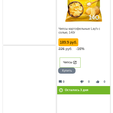
Чипсы картофельные Lay's с
солью, 140г
189.9 руб.
226
руб.
-16%
Чипсы
Купить
mode_comment
thumb_down
thumb_up
0
0
0
Осталось
3
дня