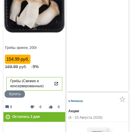
Грибы эринги, 200г
154.99 руб.
169.99
руб.
-9%
Грибы (Свежие и
консервированные)
Купить
mode_comment
thumb_down
thumb_up
0
0
0
Акции
Осталось
3
дня
(4 - 10 Августа 2026)