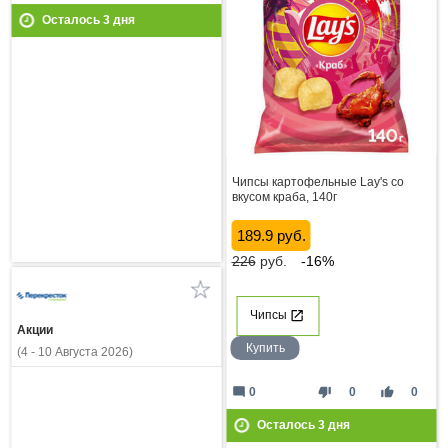
Осталось
3
дня
Чипсы картофельные Lay's со
вкусом краба, 140г
189.9 руб.
226
руб.
-16%
Чипсы
Акции
Купить
(4 - 10 Августа 2026)
mode_comment
thumb_down
thumb_up
0
0
0
Осталось
3
дня