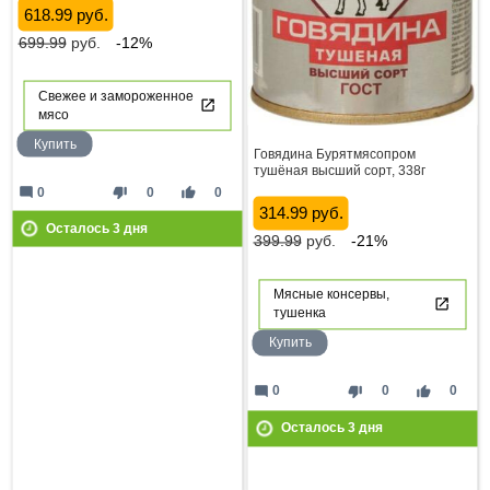
618.99 руб.
699.99
руб.
-12%
Свежее и замороженное
мясо
Купить
Говядина Бурятмясопром
тушёная высший сорт, 338г
mode_comment
thumb_down
thumb_up
0
0
0
314.99 руб.
Осталось
3
дня
399.99
руб.
-21%
Мясные консервы,
тушенка
Купить
mode_comment
thumb_down
thumb_up
0
0
0
Осталось
3
дня