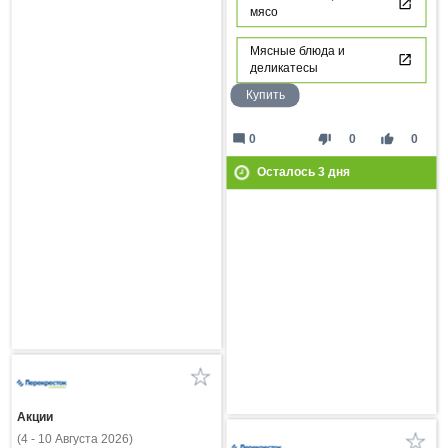
мясо
Мясные блюда и
деликатесы
Купить
mode_comment
thumb_down
thumb_up
0
0
0
Осталось
3
дня
Акции
(4 - 10 Августа 2026)