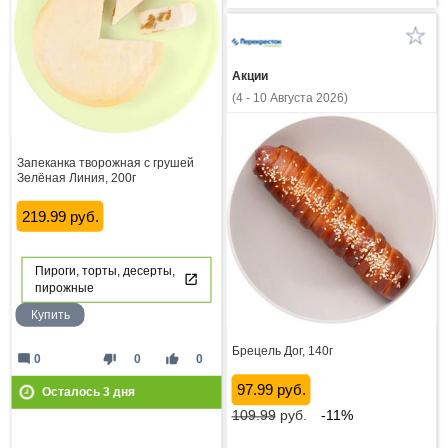
Акции
(4 - 10 Августа 2026)
Запеканка творожная с грушей
Зелёная Линия, 200г
219.99 руб.
Пироги, торты, десерты,
пирожные
Купить
Брецель Дог, 140г
mode_comment
thumb_down
thumb_up
0
0
0
97.99 руб.
Осталось
3
дня
109.99
руб.
-11%