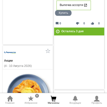
Выпечка ассорти
Купить
mode_comment
thumb_down
thumb_up
0
0
0
Осталось
3
дня
Акции
(4 - 10 Августа 2026)
0
Главная
Избранное
Магазины
Входящие
Профиль
Акции