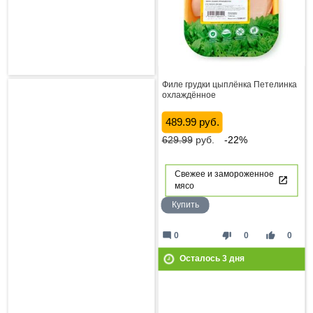
Филе грудки цыплёнка Петелинка
охлаждённое
489.99 руб.
629.99
руб.
-22%
Свежее и замороженное
мясо
Купить
mode_comment
thumb_down
thumb_up
0
0
0
Осталось
3
дня