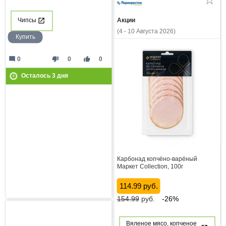
Чипсы
Акции
(4 - 10 Августа 2026)
Купить
mode_comment
thumb_down
thumb_up
0
0
0
Осталось
3
дня
Карбонад копчёно-варёный
Маркет Collection, 100г
114.99 руб.
154.99
руб.
-26%
Вяленое мясо, копченое