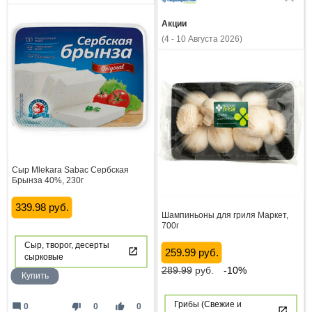
Акции
(4 - 10 Августа 2026)
Сыр Mlekara Sabac Сербская
Брынза 40%, 230г
339.98 руб.
Шампиньоны для гриля Маркет,
700г
Сыр, творог, десерты
259.99 руб.
сырковые
289.99
руб.
-10%
Купить
Грибы (Свежие и
mode_comment
thumb_down
thumb_up
0
0
0