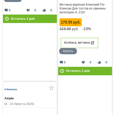
Ветчина варёная Клинский По-
Клински Для тостов из свинины
mode_comment
thumb_down
thumb_up
0
0
0
категории А, 210г
Осталось
3
дня
279.99 руб.
319.99
руб.
-13%
Колбаса, ветчина
Купить
mode_comment
thumb_down
thumb_up
0
0
0
Осталось
3
дня
Акции
(4 - 10 Августа 2026)