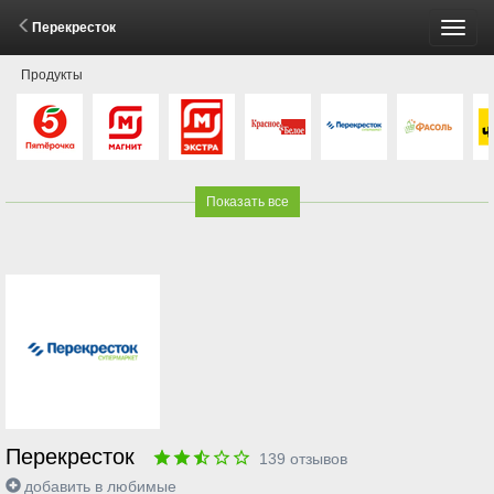
Перекресток
Пере
Продукты
меню
Показать все
Перекресток
139
отзывов
добавить в любимые