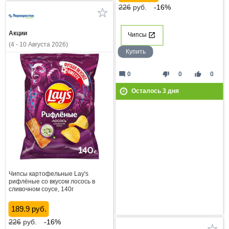
226
руб.
-16%
Акции
Чипсы
(4 - 10 Августа 2026)
Купить
mode_comment
thumb_down
thumb_up
0
0
0
Осталось
3
дня
Чипсы картофельные Lay's
рифлёные со вкусом лосось в
сливочном соусе, 140г
189.9 руб.
226
руб.
-16%