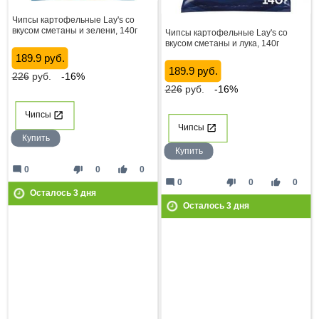
Чипсы картофельные Lay's со
вкусом сметаны и зелени, 140г
Чипсы картофельные Lay's со
вкусом сметаны и лука, 140г
189.9 руб.
189.9 руб.
226
руб.
-16%
226
руб.
-16%
Чипсы
Чипсы
Купить
Купить
mode_comment
thumb_down
thumb_up
0
0
0
mode_comment
thumb_down
thumb_up
0
0
0
Осталось
3
дня
Осталось
3
дня