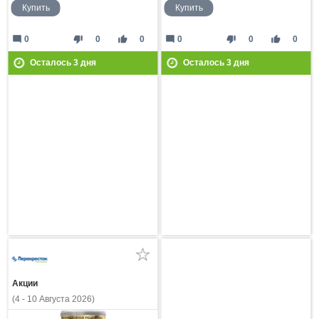
Купить
Купить
mode_comment
thumb_down
thumb_up
mode_comment
thumb_down
thumb_up
0
0
0
0
0
0
Осталось
3
дня
Осталось
3
дня
Акции
(4 - 10 Августа 2026)