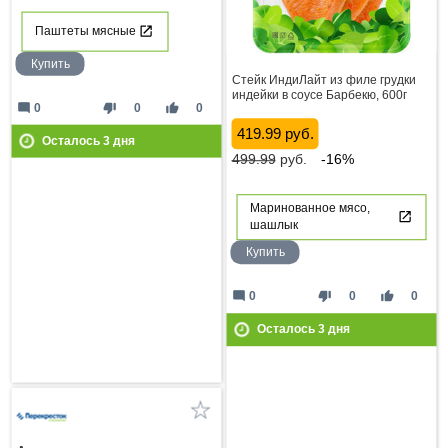
Паштеты мясные
Купить
Стейк ИндиЛайт из филе грудки
индейки в соусе Барбекю, 600г
mode_comment
thumb_down
thumb_up
0
0
0
419.99 руб.
Осталось
3
дня
499.99
руб.
-16%
Маринованное мясо,
шашлык
Купить
mode_comment
thumb_down
thumb_up
0
0
0
Осталось
3
дня