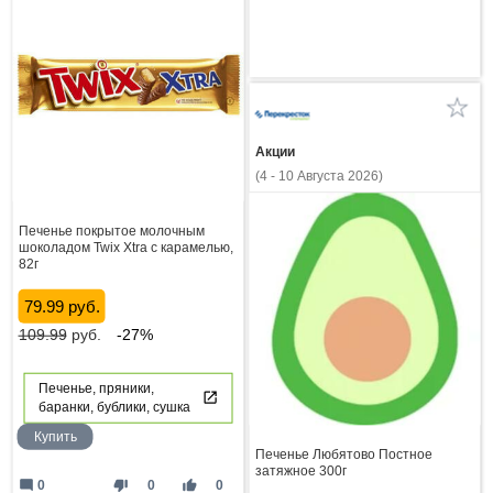
Акции
(4 - 10 Августа 2026)
Печенье покрытое молочным
шоколадом Twix Xtra с карамелью,
82г
79.99 руб.
109.99
руб.
-27%
Печенье, пряники,
баранки, бублики, сушка
Купить
Печенье Любятово Постное
затяжное 300г
mode_comment
thumb_down
thumb_up
0
0
0