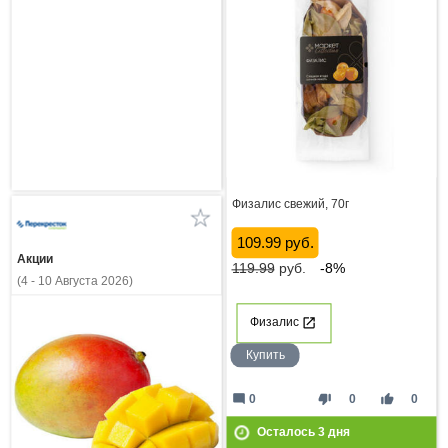
Физалис свежий, 70г
109.99 руб.
Акции
119.99
руб.
-8%
(4 - 10 Августа 2026)
Физалис
Купить
mode_comment
thumb_down
thumb_up
0
0
0
Осталось
3
дня