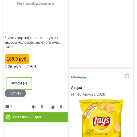
Чипсы картофельные Lay's со
вкусом молодого зелёного лука,
140г
189.9 руб.
226
руб.
-16%
Чипсы
Акции
Купить
(4 - 10 Августа 2026)
mode_comment
thumb_down
thumb_up
0
0
0
Осталось
3
дня