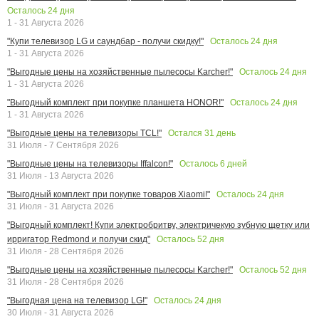
Осталось
24
дня
1 - 31 Августа 2026
Осталось
24
дня
"Купи телевизор LG и саундбар - получи скидку!"
1 - 31 Августа 2026
Осталось
24
дня
"Выгодные цены на хозяйственные пылесосы Karcher!"
1 - 31 Августа 2026
Осталось
24
дня
"Выгодный комплект при покупке планшета HONOR!"
1 - 31 Августа 2026
Остался
31
день
"Выгодные цены на телевизоры TCL!"
31 Июля - 7 Сентября 2026
Осталось
6
дней
"Выгодные цены на телевизоры Iffalcon!"
31 Июля - 13 Августа 2026
Осталось
24
дня
"Выгодный комплект при покупке товаров Xiaomi!"
31 Июля - 31 Августа 2026
"Выгодный комплект! Купи электробритву, электричекую зубную щетку или
Осталось
52
дня
ирригатор Redmond и получи скид"
31 Июля - 28 Сентября 2026
Осталось
52
дня
"Выгодные цены на хозяйственные пылесосы Karcher!"
31 Июля - 28 Сентября 2026
Осталось
24
дня
"Выгодная цена на телевизор LG!"
30 Июля - 31 Августа 2026