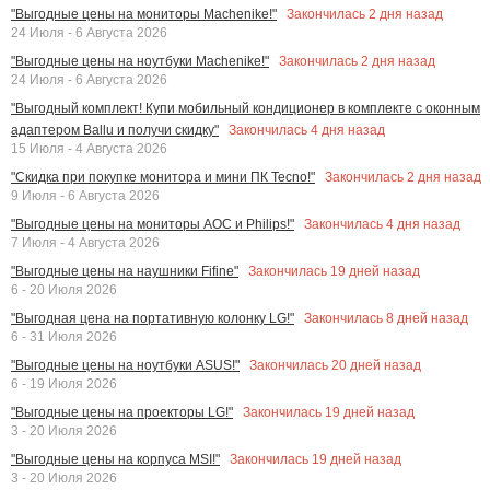
Закончилась
2
дня назад
"Выгодные цены на мониторы Machenike!"
24 Июля - 6 Августа 2026
Закончилась
2
дня назад
"Выгодные цены на ноутбуки Machenike!"
24 Июля - 6 Августа 2026
"Выгодный комплект! Купи мобильный кондиционер в комплекте с оконным
Закончилась
4
дня назад
адаптером Ballu и получи скидку"
15 Июля - 4 Августа 2026
Закончилась
2
дня назад
"Скидка при покупке монитора и мини ПК Tecno!"
9 Июля - 6 Августа 2026
Закончилась
4
дня назад
"Выгодные цены на мониторы AOC и Philips!"
7 Июля - 4 Августа 2026
Закончилась
19
дней назад
"Выгодные цены на наушники Fifine"
6 - 20 Июля 2026
Закончилась
8
дней назад
"Выгодная цена на портативную колонку LG!"
6 - 31 Июля 2026
Закончилась
20
дней назад
"Выгодные цены на ноутбуки ASUS!"
6 - 19 Июля 2026
Закончилась
19
дней назад
"Выгодные цены на проекторы LG!"
3 - 20 Июля 2026
Закончилась
19
дней назад
"Выгодные цены на корпуса MSI!"
3 - 20 Июля 2026