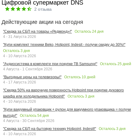
Цифровой супермаркет DNS
2
отзыва
Действующие акции на сегодня
Осталось
24
дня
"Скидка за СБП на товары «Редмонд»!"
4 - 31 Августа 2026
"Купи комплект техники Beko, Hotpoint, Indesit - получи скидку до 30%!"
Осталось
3
дня
4 - 10 Августа 2026
Осталось
25
дней
"Аудиосистема в комплекте при покупке ТВ Samsung!"
4 Августа - 1 Сентября 2026
Осталось
10
дней
"Выгодные цены на телевизоры!"
4 - 17 Августа 2026
"Скидка 50% на варочную поверхность Hotpoint при покупке духового
Осталось
3
дня
шкафа или холодильника Hotpoint!"
4 - 10 Августа 2026
"Купи вакуумный упаковщик + рулон для вакуумного упаковщика = получи
Осталось
54
дня
выгоду!"
4 Августа - 30 Сентября 2026
Осталось
3
дня
"Скидка за СБП на бытовую технику Hotpoint, Indesit!"
4 - 10 Августа 2026