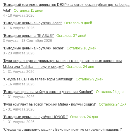
"Выгодный комплект: ирригатор DEXP и электрическая зубная щетка Longa
Осталось
11
дней
Vita!"
4 - 18 Августа 2026
Осталось
9
дней
"Выгодные цены на ноутбуки Acer!"
3 - 16 Августа 2026
Осталось
37
дней
"Выгодные цены на ПК ASUS!"
3 Августа - 13 Сентября 2026
Осталось
16
дней
"Выгодные цены на ноутбуки Tecno!"
3 - 23 Августа 2026
"Купи стиральную и сушильную машины с соединительным элементом
Осталось
24
дня
Midea или Toshiba — получи скидку!"
1 - 31 Августа 2026
Осталось
9
дней
"Скидка за СБП на телевизоры Samsung!"
1 - 16 Августа 2026
Осталось
24
дня
"Выгодная цена на мойку высокого давления Karcher!"
1 - 31 Августа 2026
Осталось
24
дня
"Купи комплект бытовой техники Midea - получи скидку!"
1 - 31 Августа 2026
Осталось
24
дня
"Выгодные цены на ноутбуки HONOR!"
1 - 31 Августа 2026
"Скидка на сушильную машину Beko при покупке стиральной машины!"