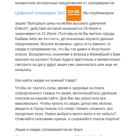
конкретные интересные предложения от супермаркетов
Цифровой супермаркет DNS
. Мы опубликовали
акцию "Выгодные цены на мойки высокого давления
Elitech!", действие которой начинается 26 Июня и
заканчивается 31 Июля. Поэтому если Вы житель города
Баймак либо же его гость, детальненько изучите данные
предложения. Вполне возможно, здесь есть именно те
скидки в супермаркетах, что Вы так давно и безутешно
искали. Вооружитесь знаниями и вперед в ближайший к Вам
магазин на шопинг! Только будьте бдительны и внимательно
смотрите на дату, вдруг акция уже закончилась или еще не
началась.
Как найти скидки на нужный товар?
Чтобы не тратить силы, время и здоровье на поиск
определенного товара по акции, воспользуйтесь удобным
поиском на нашем сайте. Для Вас мы упростили все
максимально. Чтобы купить по акции, допустим, молоко,
введите в строку поиска это слово. Ничего сложного, все
предельно ясно. Нужно выбрать много всего и не забыть?
Отмечайте галочками нужное, и сохраняйте список покупок!
Акции и скидки супермаркетов во благо