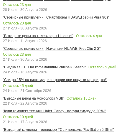
Осталось
23
дня
28 Июля - 30 Августа 2026
"Сервисные привилегии | Смартфоны HUAWEI серии Pura 90s"
Осталось
23
дня
27 Июля - 30 Августа 2026
Осталось
4
дня
"Выгодные цены на телевизоры Hisense!"
27 Июля - 11 Августа 2026
"Сервисные привилегии | Наушники HUAWEI FreeClip 2 S"
Осталось
23
дня
27 Июля - 30 Августа 2026
Осталось
9
дней
"Скидка за СБП на кофемашины Philips и Saeco!"
24 Июля - 16 Августа 2026
"Скидка 15% на систему фильтрации при покупке картриджа!"
Осталось
45
дней
24 Июля - 21 Сентября 2026
Осталось
15
дней
"Выгодные цены на моноблоки MSI!"
22 Июля - 22 Августа 2026
"Купи комплект техники Haier, Candy - получи скидку до 20%!"
Осталось
10
дней
21 Июля - 17 Августа 2026
"Выгодный комплект: телевизор TCL и консоль PlayStation 5 Slim!"