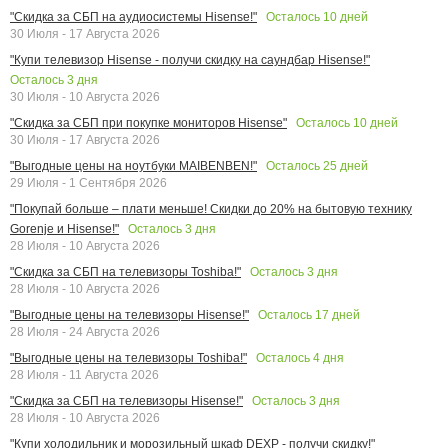
Осталось
10
дней
"Скидка за СБП на аудиосистемы Hisense!"
30 Июля - 17 Августа 2026
"Купи телевизор Hisense - получи скидку на саундбар Hisense!"
Осталось
3
дня
30 Июля - 10 Августа 2026
Осталось
10
дней
"Скидка за СБП при покупке мониторов Hisense"
30 Июля - 17 Августа 2026
Осталось
25
дней
"Выгодные цены на ноутбуки MAIBENBEN!"
29 Июля - 1 Сентября 2026
"Покупай больше – плати меньше! Скидки до 20% на бытовую технику
Осталось
3
дня
Gorenje и Hisense!"
28 Июля - 10 Августа 2026
Осталось
3
дня
"Скидка за СБП на телевизоры Toshiba!"
28 Июля - 10 Августа 2026
Осталось
17
дней
"Выгодные цены на телевизоры Hisense!"
28 Июля - 24 Августа 2026
Осталось
4
дня
"Выгодные цены на телевизоры Toshiba!"
28 Июля - 11 Августа 2026
Осталось
3
дня
"Скидка за СБП на телевизоры Hisense!"
28 Июля - 10 Августа 2026
"Купи холодильник и морозильный шкаф DEXP - получи скидку!"