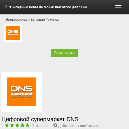
"Выгодные цены на мойки высокого давления Elitech!" (26 Июня - 31 Июля 2026)
Пере
Электроника и Бытовая Техника
меню
Показать все
Цифровой супермаркет DNS
2
отзыва
добавить в любимые