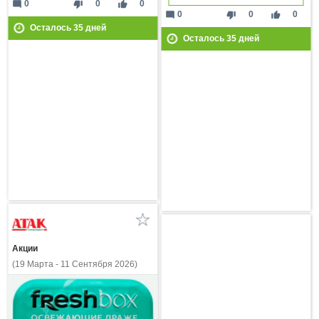
mode_comment
thumb_down
thumb_up
0
0
0
mode_comment
thumb_down
thumb_up
0
0
0
Осталось
35
дней
Осталось
35
дней
Акции
(19 Марта - 11 Сентября 2026)