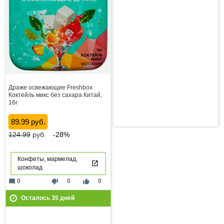
Драже освежающие Freshbox
Коктейль микс без сахара Китай,
16г
89.99 руб.
124.99
руб.
-28%
Конфеты, мармелад,
шоколад
mode_comment
thumb_down
thumb_up
0
0
0
Осталось
35
дней