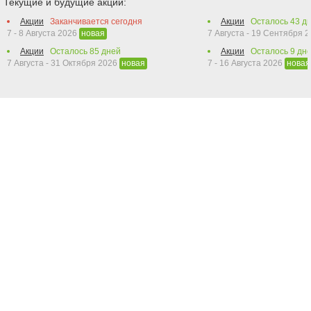
Текущие и будущие акции:
Акции
Заканчивается сегодня
Акции
Осталось
43
дн
7 - 8 Августа 2026
7 Августа - 19 Сентября 
новая
Акции
Осталось
85
дней
Акции
Осталось
9
дн
7 Августа - 31 Октября 2026
7 - 16 Августа 2026
новая
новая