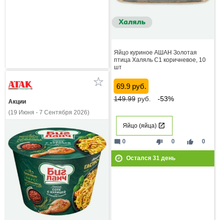
Яйцо куриное АШАН Золотая
птица Халяль С1 коричневое, 10
шт
69.9 руб.
149.99
руб.
-53%
Акции
(19 Июня - 7 Сентября 2026)
Яйцо (яйца)
mode_comment
thumb_down
thumb_up
0
0
0
Остался
31
день