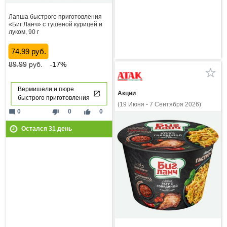
Лапша быстрого приготовления
«Биг Ланч» с тушеной курицей и
луком, 90 г
74.99 руб.
89.99
руб.
-17%
Вермишели и пюре
Акции
быстрого приготовления
(19 Июня - 7 Сентября 2026)
mode_comment
thumb_down
thumb_up
0
0
0
Остался
31
день