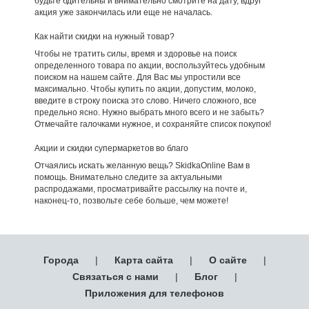
будьте бдительны и внимательно смотрите на дату, вдруг
акция уже закончилась или еще не началась.
Как найти скидки на нужный товар?
Чтобы не тратить силы, время и здоровье на поиск
определенного товара по акции, воспользуйтесь удобным
поиском на нашем сайте. Для Вас мы упростили все
максимально. Чтобы купить по акции, допустим, молоко,
введите в строку поиска это слово. Ничего сложного, все
предельно ясно. Нужно выбрать много всего и не забыть?
Отмечайте галочками нужное, и сохраняйте список покупок!
Акции и скидки супермаркетов во благо
Отчаялись искать желанную вещь? SkidkaOnline Вам в
помощь. Внимательно следите за актуальными
распродажами, просматривайте рассылку на почте и,
наконец-то, позвольте себе больше, чем можете!
Города
|
Карта сайта
|
О сайте
|
Связаться с нами
|
Блог
|
Приложения для телефонов