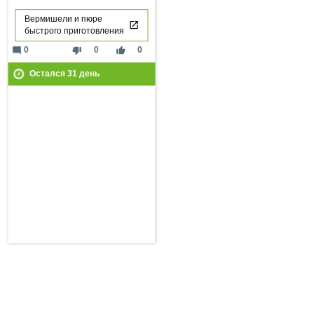
Вермишели и пюре
быстрого приготовления
mode_comment
thumb_down
thumb_up
0
0
0
Остался
31
день