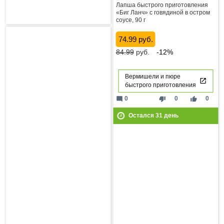
Лапша быстрого приготовления
«Биг Ланч» с говядиной в остром
соусе, 90 г
74.99 руб.
84.99
руб.
-12%
Вермишели и пюре
быстрого приготовления
mode_comment
thumb_down
thumb_up
0
0
0
Остался
31
день