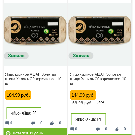
Яйцо куриное АШАН Золотая
Яйцо куриное АШАН Золотая
птица Халяль С0 коричневое, 10
птица Халяль С0 коричневое, 10
шт
шт
184.99 руб.
144.99 руб.
159.99
руб.
-9%
Яйцо (яйца)
Яйцо (яйца)
mode_comment
thumb_down
thumb_up
0
0
0
mode_comment
thumb_down
thumb_up
0
0
0
Остался
31
день