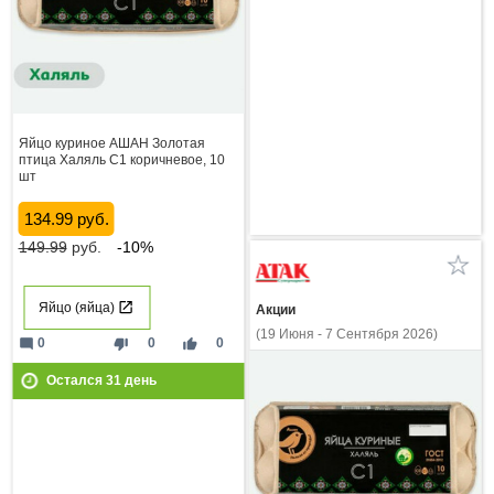
Яйцо куриное АШАН Золотая
птица Халяль С1 коричневое, 10
шт
134.99 руб.
149.99
руб.
-10%
Яйцо (яйца)
Акции
(19 Июня - 7 Сентября 2026)
mode_comment
thumb_down
thumb_up
0
0
0
Остался
31
день