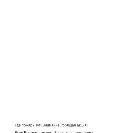
Где пожар? Тут! Внимание, горящая акция!
Если Вы здесь, значит, Вас интересуют скидки