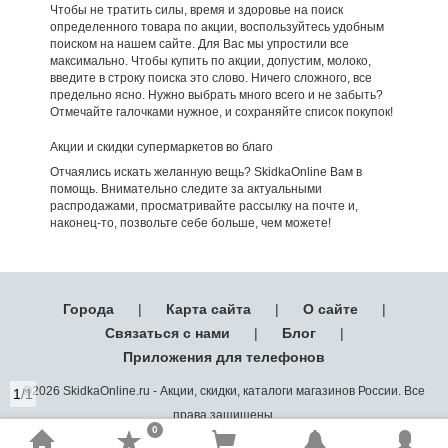
Чтобы не тратить силы, время и здоровье на поиск
определенного товара по акции, воспользуйтесь удобным
поиском на нашем сайте. Для Вас мы упростили все
максимально. Чтобы купить по акции, допустим, молоко,
введите в строку поиска это слово. Ничего сложного, все
предельно ясно. Нужно выбрать много всего и не забыть?
Отмечайте галочками нужное, и сохраняйте список покупок!
Акции и скидки супермаркетов во благо
Отчаялись искать желанную вещь? SkidkaOnline Вам в
помощь. Внимательно следите за актуальными
распродажами, просматривайте рассылку на почте и,
наконец-то, позвольте себе больше, чем можете!
Города
|
Карта сайта
|
О сайте
|
Связаться с нами
|
Блог
|
Приложения для телефонов
©2026 SkidkaOnline.ru - Акции, скидки, каталоги магазинов России. Все
1
/1
права защищены.
0