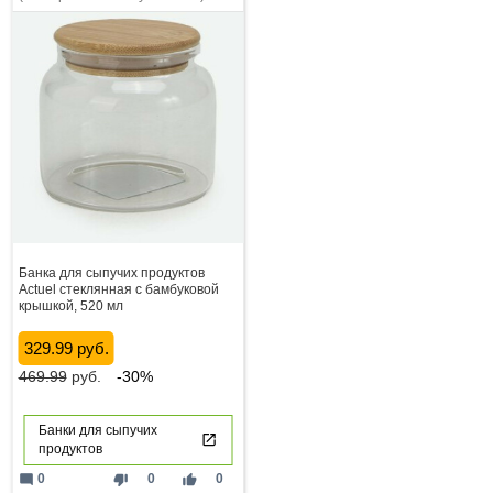
Банка для сыпучих продуктов
Actuel стеклянная с бамбуковой
крышкой, 520 мл
329.99 руб.
469.99
руб.
-30%
Банки для сыпучих
продуктов
mode_comment
thumb_down
thumb_up
0
0
0