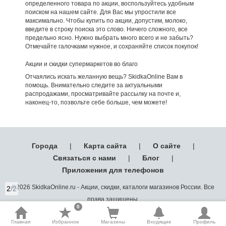
определенного товара по акции, воспользуйтесь удобным
поиском на нашем сайте. Для Вас мы упростили все
максимально. Чтобы купить по акции, допустим, молоко,
введите в строку поиска это слово. Ничего сложного, все
предельно ясно. Нужно выбрать много всего и не забыть?
Отмечайте галочками нужное, и сохраняйте список покупок!
Акции и скидки супермаркетов во благо
Отчаялись искать желанную вещь? SkidkaOnline Вам в
помощь. Внимательно следите за актуальными
распродажами, просматривайте рассылку на почте и,
наконец-то, позвольте себе больше, чем можете!
Города
|
Карта сайта
|
О сайте
|
Связаться с нами
|
Блог
|
Приложения для телефонов
©2026 SkidkaOnline.ru - Акции, скидки, каталоги магазинов России. Все
2
/2
права защищены.
0
Главная
Избранное
Магазины
Входящие
Профиль