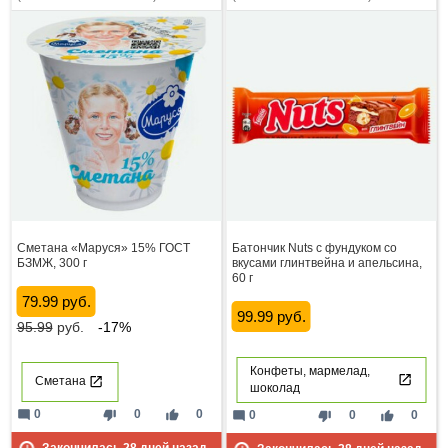
Сметана «Маруся» 15% ГОСТ
Батончик Nuts с фундуком со
БЗМЖ, 300 г
вкусами глинтвейна и апельсина,
60 г
79.99 руб.
99.99 руб.
95.99
руб.
-17%
Конфеты, мармелад,
Сметана
шоколад
mode_comment
thumb_down
thumb_up
0
0
0
mode_comment
thumb_down
thumb_up
0
0
0
Закончилась
28
дней назад