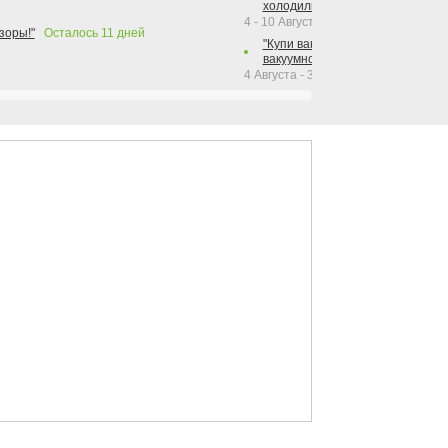
холодильника Hotpoint!"
4 - 10 Августа 2026
зоры!"
Осталось
11
дней
"Купи вакуумный упаковщик + р
вакуумного упаковщика = получи
4 Августа - 30 Сентября 2026