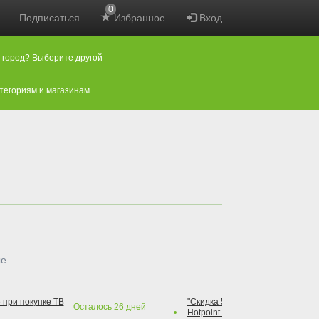
0
Подписаться
Избранное
Вход
 город? Выберите другой
атегориям и магазинам
ые
 при покупке ТВ
"Скидка 50% на варочную повер
Осталось
26
дней
Hotpoint при покупке духового 