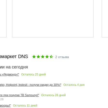
рмаркет DNS
2
отзыва
ии на сегодня
Осталось
25
дней
ы «Редмонд»!"
Осталось
4
дня
o, Hotpoint, Indesit - получи скидку до 30%!"
Осталось
26
дней
те при покупке ТВ Samsung!"
026
Осталось
11
дней
изоры!"