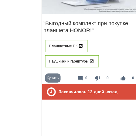
"Выгодный комплект при покупке
планшета HONOR!"
Планшетные ПК
Наушники и гарнитуры
mode_comment
thumb_down
thumb_up
Купить
0
0
0
Закончилась
12
дней назад