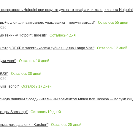
поверхность Hotpoint при покупке духового шкафа или холодильника Hotpoint!
Осталось
55
дней
к + рулон для вакуумного упаковщика = получи выгоду!"
2026
Осталось
4
дня
 технику Hotpoint, Indesit!"
Осталось
12
дней
игатор DEXP и электрическая зубная щетка Longa Vita!"
Осталось
10
дней
ки Acer!"
Осталось
38
дней
SUS!"
2026
Осталось
17
дней
уки Tecno!"
льную машины с соединительным элементом Midea или Toshiba — получи скид
Осталось
10
дней
изоры Samsung!"
Осталось
25
дней
высокого давления Karcher!"