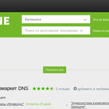
Балашиха
Это не Ваш
Поиск по к
Показать все
рмаркет DNS
2
отзыва
добавить в любим
ции:
"Аудиосистема в комплекте
вары «Редмонд»!"
Осталось
25
дней
Samsung!"