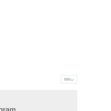
500
egram